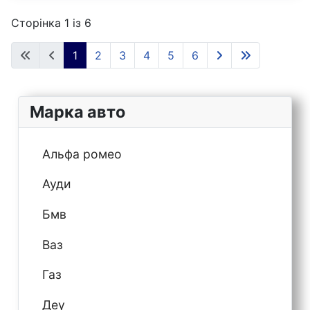
Сторінка 1 із 6
1
2
3
4
5
6
Марка авто
Альфа ромео
Ауди
Бмв
Ваз
Газ
Деу