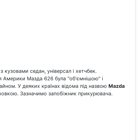
з кузовами седан, універсал і хетчбек.
для Америки Мазда 626 була "об'ємнішою" і
йном. У деяких країнах відома під назвою
Mazda
фровкою. Зазначимо запобіжник прикурювача.