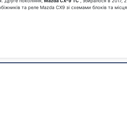
ах. Друге покоління,
Mazda CX-9 TC
, збиралося в 2017, 2
обіжників та реле Mazda СХ9 зі схемами блоків та місц