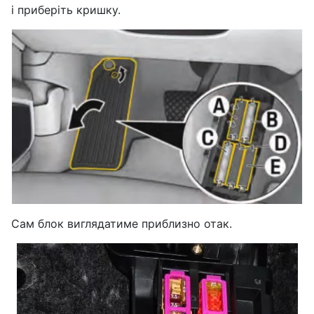
і приберіть кришку.
Сам блок виглядатиме приблизно отак.