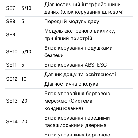
Діагностичний інтерфейс шини
SE7
5/10
даних (блок керування шлюзом)
SE8
5
Передній модуль даху
Модуль екстреного виклику,
SE9
причіпний пристрій
Блок керування подушками
SE10
5/10
безпеки
SE11
5
Блок керування ABS, ESC
Датчик дощу та освітленості
SE12
10
Діагностична сполука
Блок управління бортовою
SE13
20
мережею (Система
кондиціювання)
Блок керування передніми
SE14
20
пасажирськими дверима
Блок управління бортовою