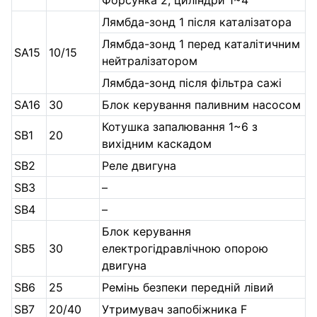
Форсунка 2, циліндри 1~4
Лямбда-зонд 1 після каталізатора
Лямбда-зонд 1 перед каталітичним
SA15
10/15
нейтралізатором
Лямбда-зонд після фільтра сажі
SA16
30
Блок керування паливним насосом
Котушка запалювання 1~6 з
SB1
20
вихідним каскадом
SB2
Реле двигуна
SB3
–
SB4
–
Блок керування
SB5
30
електрогідравлічною опорою
двигуна
SB6
25
Ремінь безпеки передній лівий
SB7
20/40
Утримувач запобіжника F