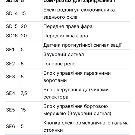
SD13
5
USB-роз'єм для заряджання 1
Електродвигун склоочисника
SD14
15
заднього скла
SD15
20
Передня права фара
SD16
20
Передня ліва фара
Датчик протиугінної сигналізації
SE1
5
Звуковий сигнал
SE2
5
Головне реле
Блок управління гаражними
SE3
5
воротами
Блок керування датчиками
SE4
7,5
селектора
Блок управління бортовою
SE5
15
мережею (Звуковий сигнал)
Кнопка електромеханічного гальма
SE6
5
стоянки