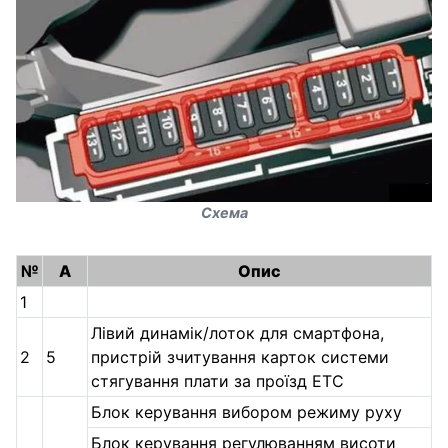
Схема
№
А
Опис
1
Лівий динамік/лоток для смартфона,
2
5
пристрій зчитування карток системи
стягування плати за проїзд ETC
Блок керування вибором режиму руху
Блок керування регулюванням висоти