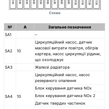
Схема
№
А
Загальне позначення
SA1
–
Циркуляційний насос, датчик
масової витрати повітря, обігрів
SA2
10
картера, насос циркуляції рідини,
що охолоджує
SA3
Жалюзі радіатора
Циркуляційний насос, насос
резервного опалення
Блок керування датчика NOx
Блок керування датчика NOx 2
SA4
10
Датчик твердих частинок