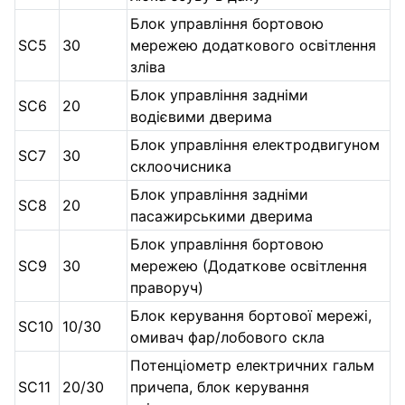
Блок управління бортовою
SC5
30
мережею додаткового освітлення
зліва
Блок управління задніми
SC6
20
водієвими дверима
Блок управління електродвигуном
SC7
30
склоочисника
Блок управління задніми
SC8
20
пасажирськими дверима
Блок управління бортовою
SC9
30
мережею (Додаткове освітлення
праворуч)
Блок керування бортової мережі,
SC10
10/30
омивач фар/лобового скла
Потенціометр електричних гальм
SC11
20/30
причепа, блок керування