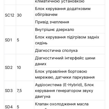
кліматичною установкою
Блок керування додатковим
обігрівачем
SC12
30
Привід зчеплення
Внутрішнє дзеркало
Блок керування підігрівом задніх
SD1
5
сидінь
Діагностична сполука
Діагностичний інтерфейс шини
даних
SD2
10
Блок управління бортовою
мережею, датчики паркування
Аудіосистема (E-Hybrid), Блок
SD3
7,5
керування генератором звуку
двигуна
Клапан охолодження масла
SD4
5