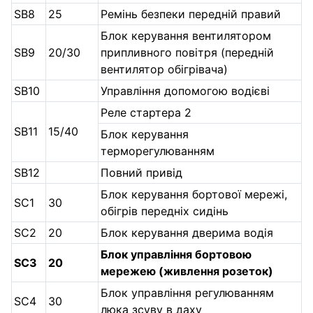
SB8
25
Ремінь безпеки передній правий
Блок керування вентилятором
SB9
20/30
припливного повітря (передній
вентилятор обігрівача)
SB10
Управління допомогою водієві
Реле стартера 2
SB11
15/40
Блок керування
терморегулюванням
SB12
Повний привід
Блок керування бортової мережі,
SC1
30
обігрів передніх сидінь
SC2
20
Блок керування дверима водія
Блок управління бортовою
SC3
20
мережею (живлення розеток)
Блок управління регулюванням
SC4
30
люка зсуву в даху