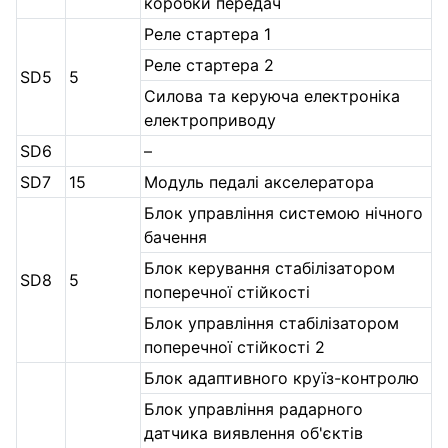
коробки передач
Реле стартера 1
Реле стартера 2
SD5
5
Силова та керуюча електроніка
електроприводу
SD6
–
SD7
15
Модуль педалі акселератора
Блок управління системою нічного
бачення
Блок керування стабілізатором
SD8
5
поперечної стійкості
Блок управління стабілізатором
поперечної стійкості 2
Блок адаптивного круїз-контролю
Блок управління радарного
датчика виявлення об'єктів