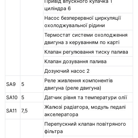
Привід впускного кулачка 1
циліндра 6
Насос безперервної циркуляції
охолоджувальної рідини
Термостат системи охолодження
двигуна з керуванням по карті
Клапан регулювання тиску палива
Клапан дозування палива
Дозуючий насос 2
Реле живлення компонентів
SA9
5
двигуна (реле двигуна)
SA10
5
Датчик рівня та температури олії
Жалюзі радіатора, модуль педалі
SA11
7,5
акселератора
Перепускний клапан повітряного
фільтра