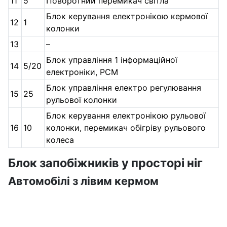
11
5
Поворотний перемикач світла
Блок керування електронікою кермової
12
1
колонки
13
–
Блок управління 1 інформаційної
14
5/20
електроніки, PCM
Блок управління електро регулювання
15
25
рульової колонки
Блок керування електронікою рульової
16
10
колонки, перемикач обігріву рульового
колеса
Блок запобіжників у просторі ніг
Автомобілі з лівим кермом