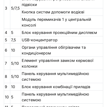
підвіски
3
5/7,5
Кнопка систем допомоги водієві
Модуль перемикачів 1 у центральній
консолі
4
5
Блок керування проекційним дисплеєм
5
7,5
USB-концентратор
Органи управління обігрівачем та
6
10
кондиціонером
Елемент управління замком кермової
7
5/10
колонки
Панель керування мультимедійною
8
5/10
системою
9
10
Блок керування комбінації приладів
Панель керування мультимедійною
10
5
системою