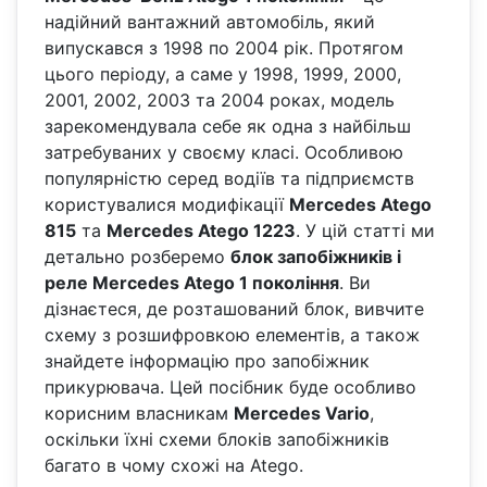
надійний вантажний автомобіль, який
випускався з 1998 по 2004 рік. Протягом
цього періоду, а саме у 1998, 1999, 2000,
2001, 2002, 2003 та 2004 роках, модель
зарекомендувала себе як одна з найбільш
затребуваних у своєму класі. Особливою
популярністю серед водіїв та підприємств
користувалися модифікації
Mercedes Atego
815
та
Mercedes Atego 1223
. У цій статті ми
детально розберемо
блок запобіжників і
реле Mercedes Atego 1 покоління
. Ви
дізнаєтеся, де розташований блок, вивчите
схему з розшифровкою елементів, а також
знайдете інформацію про запобіжник
прикурювача. Цей посібник буде особливо
корисним власникам
Mercedes Vario
,
оскільки їхні схеми блоків запобіжників
багато в чому схожі на Atego.