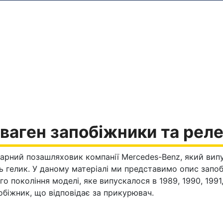
аген запобіжники та рел
арний позашляховик компанії Mercedes-Benz, який випус
ь гелик. У даному матеріалі ми представимо опис запоб
 покоління моделі, яке випускалося в 1989, 1990, 1991, 
побіжник, що відповідає за прикурювач.