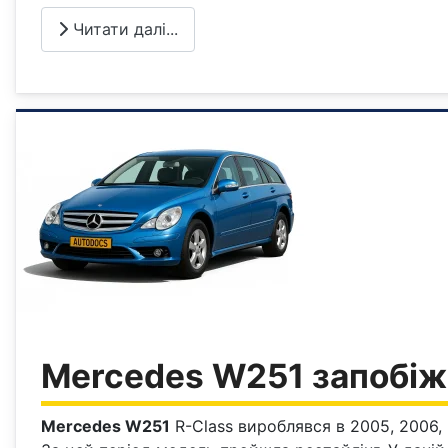
Читати далі...
Mercedes W251 запобіж
Mercedes W251
R-Class вироблявся в 2005, 2006, 2