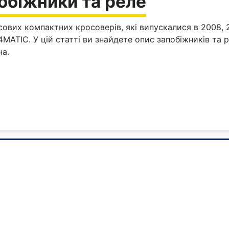
обіжники та реле
вих компактних кросоверів, які випускалися в 2008, 200
4MATIC. У цій статті ви знайдете опис запобіжників та
ча.