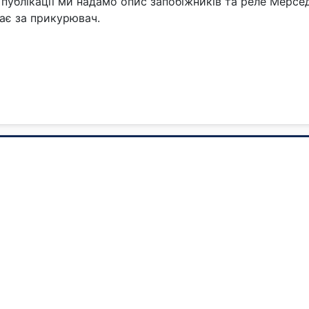
 публікації ми надамо опис запобіжників та реле Мерсед
ає за прикурювач.