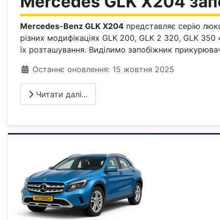
Mercedes GLK X204 зап
Mercedes-Benz GLK X204
представляє серію люксо
різних модифікаціях GLK 200, GLK 2 320, GLK 350 
їх розташування. Виділимо запобіжник прикурюва
Деталі
Останнє оновлення: 15 жовтня 2025
Читати далі...