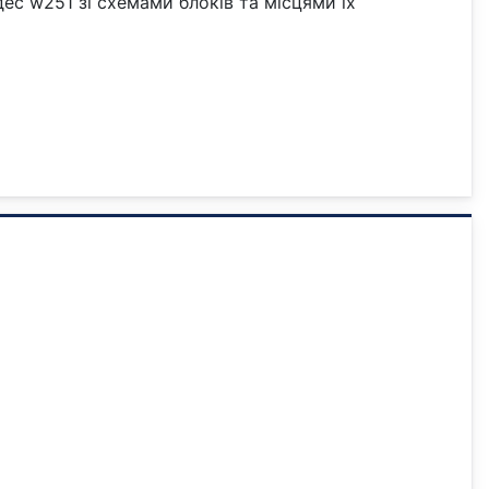
ес w251 зі схемами блоків та місцями їх