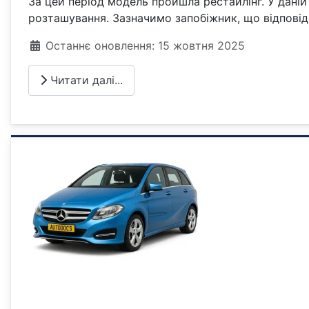
За цей період модель пройшла рестайлінг. У даній
розташування. Зазначимо запобіжник, що відповід
Деталі
Останнє оновлення: 15 жовтня 2025
Читати далі...