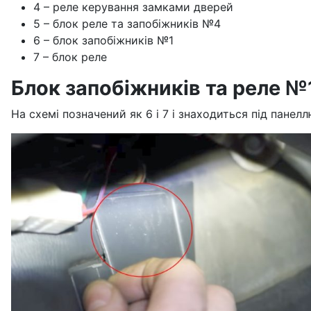
4 – реле керування замками дверей
5 – блок реле та запобіжників №4
6 – блок запобіжників №1
7 – блок реле
Блок запобіжників та реле №
На схемі позначений як 6 і 7 і знаходиться під панеллю