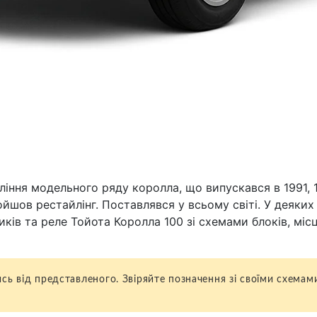
ння модельного ряду королла, що випускався в 1991, 199
ойшов рестайлінг. Поставлявся у всьому світі. У деяких
жників та реле Тойота Королла 100 зі схемами блоків, м
сь від представленого. Звіряйте позначення зі своїми схемами