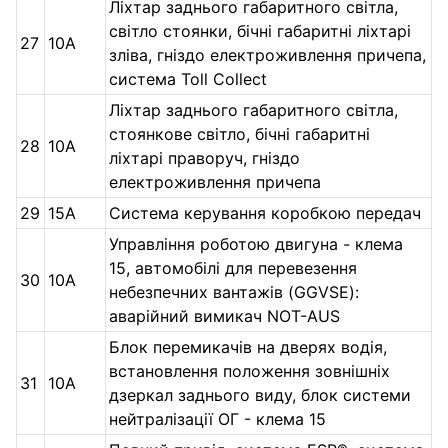
Ліхтар заднього габаритного світла,
світло стоянки, бічні габаритні ліхтарі
27
10А
зліва, гніздо електроживлення причепа,
система Toll Collect
Ліхтар заднього габаритного світла,
стоянкове світло, бічні габаритні
28
10А
ліхтарі праворуч, гніздо
електроживлення причепа
29
15А
Система керування коробкою передач
Управління роботою двигуна - клема
15, автомобілі для перевезення
30
10А
небезпечних вантажів (GGVSE):
аварійний вимикач NOT-AUS
Блок перемикачів на дверях водія,
встановлення положення зовнішніх
31
10А
дзеркал заднього виду, блок системи
нейтралізації ОГ - клема 15