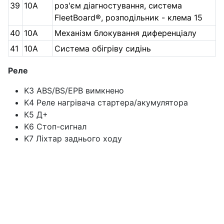
39
10А
роз'єм діагностування, система
FleetBoard®, розподільник - клема 15
40
10А
Механізм блокування диференціалу
41
10А
Система обігріву сидінь
Реле
K3 ABS/BS/EPB вимкнено
K4 Реле нагрівача стартера/акумулятора
К5 Д+
K6 Стоп-сигнал
K7 Ліхтар заднього ходу