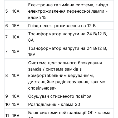
Електронна гальмівна система, гніздо
5
10А
електроживлення переносної лампи -
клема 15
6
15А
Гніздо електроживлення на 12 В
Трансформатор напруги на 24 В/12 В,
7
10А
8A
Трансформатор напруги на 24 В/12 В,
7
15А
15A
Система центрального блокування
замків / система замків з
8
10А
комфортабельним керуванням,
дистанційне радіокерування, гальмо
сповільнювач
9
10А
Осушувач стисненого повітря
10
15А
Розподільник - клема 30
Блок системи нейтралізації ОГ - клема
11
15А