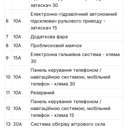
затискач 30
Електронно-гідравлічний автономний
6
10А
підсилювач рульового приводу -
затискач 15
7
10А
Додаткова фара
8
10А
Проблисковий маячок
Електронна гальмівна система - клема
9
15А
30
Панель керування телефоном /
10
10А
навігаційною системою, мобільний
телефон - клема 30
11
10А
Резервний
Панель керування телефоном /
12
10А
навігаційною системою, мобільний
телефон - клема 15
13
20А
Система обігріву вітрового скла