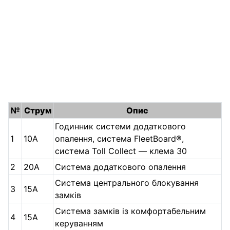
№
Струм
Опис
Годинник системи додаткового
1
10А
опалення, система FleetBoard®,
система Toll Collect — клема 30
2
20А
Система додаткового опалення
Система центрального блокування
3
15А
замків
Система замків із комфортабельним
4
15А
керуванням