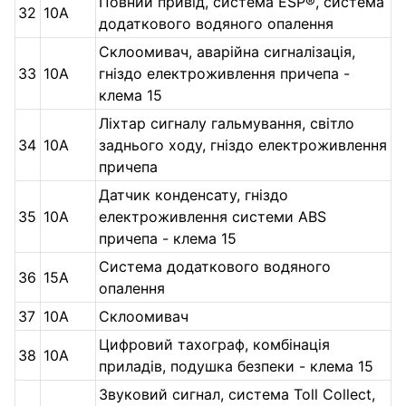
Повний привід, система ESP®, система
32
10А
додаткового водяного опалення
Склоомивач, аварійна сигналізація,
33
10А
гніздо електроживлення причепа -
клема 15
Ліхтар сигналу гальмування, світло
34
10А
заднього ходу, гніздо електроживлення
причепа
Датчик конденсату, гніздо
35
10А
електроживлення системи ABS
причепа - клема 15
Система додаткового водяного
36
15А
опалення
37
10А
Склоомивач
Цифровий тахограф, комбінація
38
10А
приладів, подушка безпеки - клема 15
Звуковий сигнал, система Toll Collect,