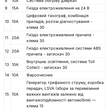
8
10А
Система обігріву дзеркал
9
15А
Гнізда електроживлення на 24 В
Цифровий тахограф, комбінація
10
10А
приладів, роз'єм діагностування -
клема 30
Гніздо електроживлення причепа -
11
20А
клема 30
Гніздо електроживлення системи ABS
12
20А
причепа - затискач 30
Внутрішнє освітлення, система Toll
13
10А
Collect - затискач 30
14
10А
Фароочисник
Генератор трифазного струму, коробка
передач, LSVA (збори за перевезення
15
10А
важких вантажів залежно від
вантажопідйомності автомобіля) —
клема 15