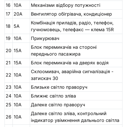
16
10А
Механізми відбору потужності
17
20А
Вентилятор обігрівача, кондиціонер
Комбінація приладів, радіо, телефон,
18
5А
гучномовець, телефакс — клема 15R
19
10А
Прикурювач
Блок перемикачів на стороні
20
15А
переднього пасажира
21
15А
Блок перемикачів на дверях водія
Склоомивач, аварійна сигналізація -
22
10А
затискач 30
23
10А
Близьке світло праворуч
24
10А
Ближнє світло зліва
25
10А
Далеке світло праворуч
Далеке світло зліва, контрольний
26
10А
індикатор увімкнення дальнього світла