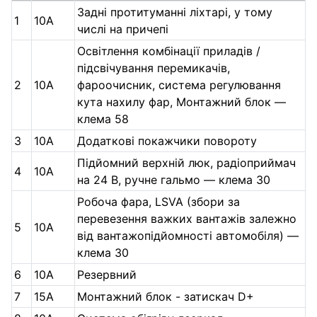
Задні протитуманні ліхтарі, у тому
1
10А
числі на причепі
Освітлення комбінації приладів /
підсвічування перемикачів,
2
10А
фароочисник, система регулювання
кута нахилу фар, Монтажний блок —
клема 58
3
10A
Додаткові покажчики повороту
Підйомний верхній люк, радіоприймач
4
10A
на 24 В, ручне гальмо — клема 30
Робоча фара, LSVA (збори за
перевезення важких вантажів залежно
5
10А
від вантажопідйомності автомобіля) —
клема 30
6
10А
Резервний
7
15А
Монтажний блок - затискач D+