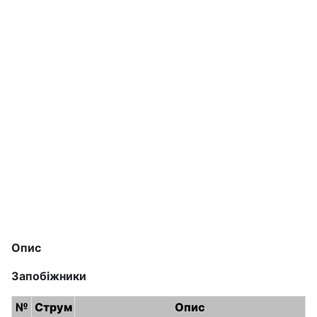
Опис
Запобіжники
№
Струм
Опис