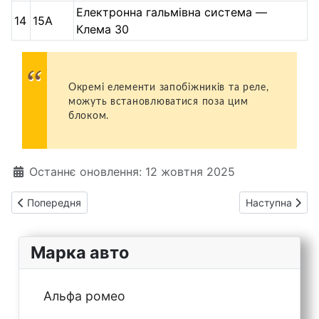
Електронна гальмівна система —
14
15А
Клема 30
Окремі елементи запобіжників та реле,
можуть встановлюватися поза цим
блоком.
Деталі
Останнє оновлення: 12 жовтня 2025
Попередня стаття: Mercedes-Benz Atego 1 (Vario) – запобіжни
Наступна статт
Попередня
Наступна
Марка авто
Альфа ромео