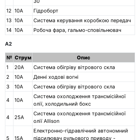
30
12
10А
Гідроборт
13
10А
Система керування коробкою передач
14
10А
Робоча фара, гальмо-сповільнювач
А2
№
Струм
Опис
1
20А
Система обігріву вітрового скла
2
10А
Денні ходові вогні
3
10А
Система обігріву вітрового скла
Система охолодження трансмісійної
4
10А
олії, холодильний бокс
Система охолодження трансмісійної
4
25А
олії Allison
Електронно-гідравлічний автономний
5
15А
підсилювач рульового приводу -