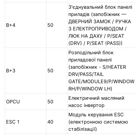
З'єднувальний блок панелі
приладів (запобіжник —
ДВЕРНИЙ ЗАМОК / РУЧКА
B+4
50
З ЕЛЕКТРОПРИВОДОМ /
ЛЮК НА ДАХУ / P/SEAT
(DRV) / P/SEAT (PASS))
Розподільний блок
приладової панелі
(запобіжник - S/HEATER
B+3
50
DRV/PASS/TAIL
GATE/MODULE9/P/WINDOW
RH/P/WINDOW LH)
Електричний масляний
OPCU
50
насос інвертор
Модуль керування ESC
ESC 1
40
(електронною системою
стабілізації)