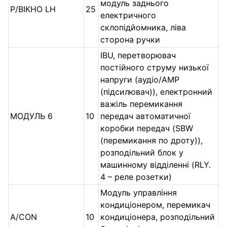
модуль заднього
P/ВІКНО LH
25
електричного
склопідйомника, ліва
сторона ручки
IBU, перетворювач
постійного струму низької
напруги (аудіо/AMP
(підсилювач)), електронний
важіль перемикання
МОДУЛЬ 6
10
передач автоматичної
коробки передач (SBW
(перемикання по дроту)),
розподільний блок у
машинному відділенні (RLY.
4 – реле розетки)
Модуль управління
кондиціонером, перемикач
A/CON
10
кондиціонера, розподільний