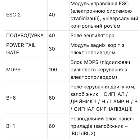
Модуль управління ESC
(електронною системою
ESC 2
40
стабілізації), універсальний
контрольний роз'єм
ПОДУВОДУВКА
40
Реле вентилятора
POWER TAIL
Модуль задніх воріт з
30
GATE
електроприводом
Блок MDPS (підсилювач
MDPS
100
рульового керування з
електроприводом)
Реле керування двигуном,
запобіжник - СИГНАЛ /
B+6
60
ДВІЙНИК 1 / H / LAMP H / B
/ СИГНАЛ СИГНАЛІЗАЦІЇ)
Розподільний блок панелі
B+1
60
приладів (запобіжник –
IBU1/IBU2)