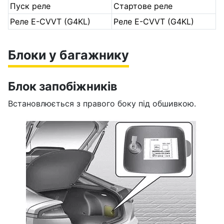
Пуск реле
Стартове реле
Реле E-CVVT (G4KL)
Реле E-CVVT (G4KL)
Блоки у багажнику
Блок запобіжників
Встановлюється з правого боку під обшивкою.