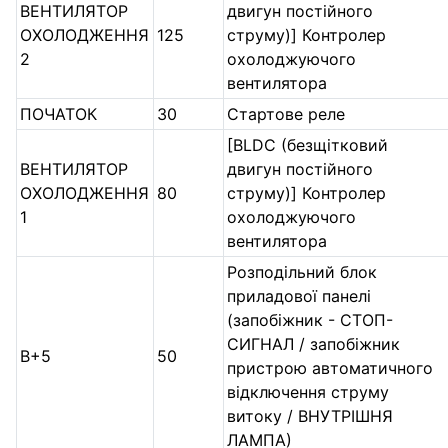
ВЕНТИЛЯТОР
двигун постійного
ОХОЛОДЖЕННЯ
125
струму)] Контролер
2
охолоджуючого
вентилятора
ПОЧАТОК
30
Стартове реле
[BLDC (безщітковий
ВЕНТИЛЯТОР
двигун постійного
ОХОЛОДЖЕННЯ
80
струму)] Контролер
1
охолоджуючого
вентилятора
Розподільний блок
приладової панелі
(запобіжник - СТОП-
СИГНАЛ / запобіжник
B+5
50
пристрою автоматичного
відключення струму
витоку / ВНУТРІШНЯ
ЛАМПА)