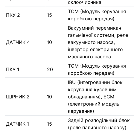
склоочисника
TCM (Модуль керування
ПКУ 2
15
коробкою передач)
Вакуумний перемикач
гальмівної системи, реле
ДАТЧИК 4
10
вакуумного насоса,
інвертор електричного
масляного насоса
TCM (Модуль керування
ПКУ 1
20
коробкою передач)
IBU (інтегрований блок
керування кузовним
ЩІРНИК 2
10
обладнанням), ECM
(електронний модуль
керування)
Задній розподільчий блок
ДАТЧИК 1
15
(реле паливного насосу)