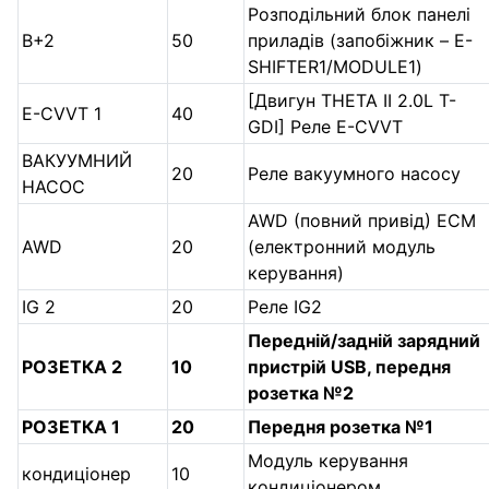
Розподільний блок панелі
B+2
50
приладів (запобіжник – E-
SHIFTER1/MODULE1)
[Двигун THETA II 2.0L T-
E-CVVT 1
40
GDI] Реле E-CVVT
ВАКУУМНИЙ
20
Реле вакуумного насосу
НАСОС
AWD (повний привід) ECM
AWD
20
(електронний модуль
керування)
IG 2
20
Реле IG2
Передній/задній зарядний
РОЗЕТКА 2
10
пристрій USB, передня
розетка №2
РОЗЕТКА 1
20
Передня розетка №1
Модуль керування
кондиціонер
10
кондиціонером