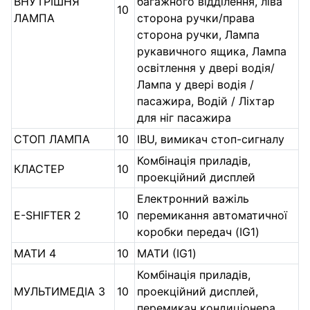
ВНУТРІШНЯ
багажного відділення, ліва
10
ЛАМПА
сторона ручки/права
сторона ручки, Лампа
рукавичного ящика, Лампа
освітлення у двері водія/
Лампа у двері водія /
пасажира, Водій / Ліхтар
для ніг пасажира
СТОП ЛАМПА
10
IBU, вимикач стоп-сигналу
Комбінація приладів,
КЛАСТЕР
10
проекційний дисплей
Електронний важіль
E-SHIFTER 2
10
перемикання автоматичної
коробки передач (IG1)
МАТИ 4
10
МАТИ (IG1)
Комбінація приладів,
МУЛЬТИМЕДІА 3
10
проекційний дисплей,
перемикач кондиціонера