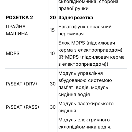
склопідйомника, сторона
правої ручки
РОЗЕТКА 2
20
Задня розетка
ПРАЙНА
Багатофункціональний
15
МАШИНА
перемикач
Блок MDPS (підсилювач
керма з електроприводом)
MDPS
10
(R-MDPS (підсилювач керма
з електроприводом))
Модуль управління
вбудованою системою
P/SEAT (DRV)
30
пам'яті водія, модуль
сидіння водія
Модуль пасажирського
P/SEAT (PASS)
30
сидіння
Модуль електричного
склопідйомника водія,