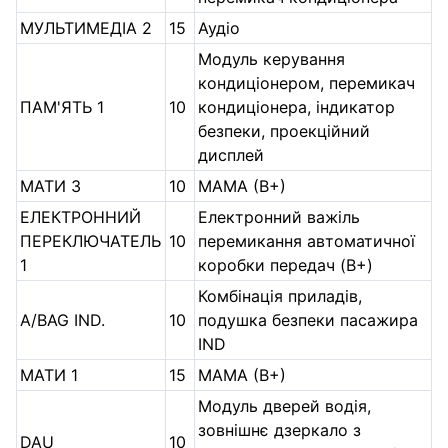
МУЛЬТИМЕДІА 2
15
Аудіо
Модуль керування
кондиціонером, перемикач
ПАМ'ЯТЬ 1
10
кондиціонера, індикатор
безпеки, проекційний
дисплей
МАТИ 3
10
МАМА (В+)
ЕЛЕКТРОННИЙ
Електронний важіль
ПЕРЕКЛЮЧАТЕЛЬ
10
перемикання автоматичної
1
коробки передач (B+)
Комбінація приладів,
A/BAG IND.
10
подушка безпеки пасажира
IND
МАТИ 1
15
МАМА (В+)
Модуль дверей водія,
зовнішнє дзеркало з
DAU
10