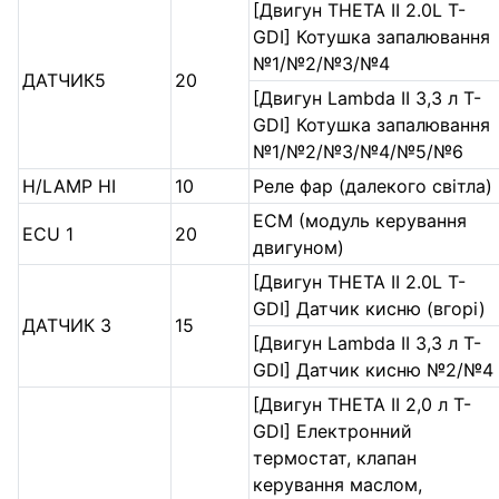
[Двигун THETA II 2.0L T-
GDI] Котушка запалювання
№1/№2/№3/№4
ДАТЧИК5
20
[Двигун Lambda II 3,3 л T-
GDI] Котушка запалювання
№1/№2/№3/№4/№5/№6
H/LAMP HI
10
Реле фар (далекого світла)
ECM (модуль керування
ECU 1
20
двигуном)
[Двигун THETA II 2.0L T-
GDI] Датчик кисню (вгорі)
ДАТЧИК 3
15
[Двигун Lambda II 3,3 л T-
GDI] Датчик кисню №2/№4
[Двигун THETA II 2,0 л T-
GDI] Електронний
термостат, клапан
керування маслом,