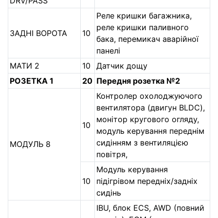
DRV/PASS
Реле кришки багажника,
реле кришки паливного
ЗАДНІ ВОРОТА
10
бака, перемикач аварійної
панелі
МАТИ 2
10
Датчик дощу
РОЗЕТКА 1
20
Передня розетка №2
Контролер охолоджуючого
вентилятора (двигун BLDC),
монітор кругового огляду,
10
модуль керування переднім
сидінням з вентиляцією
МОДУЛЬ 8
повітря,
Модуль керування
10
підігрівом передніх/задніх
сидінь
IBU, блок ECS, AWD (повний