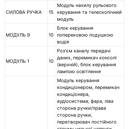
Модуль нахилу рульового
СИЛОВА РУЧКА
15
керування та телескопічний
модуль
Блок керування
МОДУЛЬ 9
10
поперековою подушкою
водія
Роз'єм каналу передачі
даних, перемикач консолі
МОДУЛЬ 1
10
(верхній), блок керування
лампою освітлення
Модуль керування
кондиціонером, перемикач
кондиціонера,
аудіосистема, фара, ліва
сторона ручки/права
сторона ручки,
перетворювач постійного
струму низької напруги