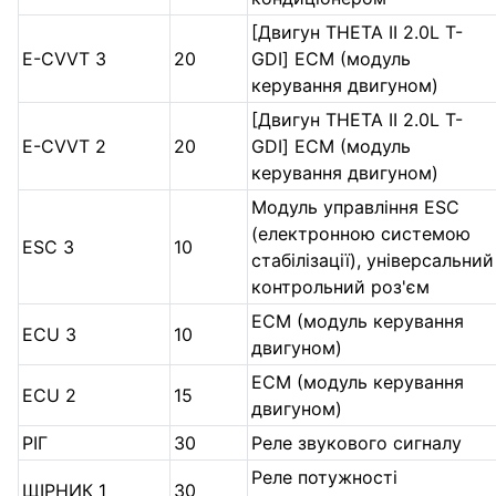
[Двигун THETA II 2.0L T-
E-CVVT 3
20
GDI] ECM (модуль
керування двигуном)
[Двигун THETA II 2.0L T-
E-CVVT 2
20
GDI] ECM (модуль
керування двигуном)
Модуль управління ESC
(електронною системою
ESC 3
10
стабілізації), універсальний
контрольний роз'єм
ECM (модуль керування
ECU 3
10
двигуном)
ECM (модуль керування
ECU 2
15
двигуном)
РІГ
30
Реле звукового сигналу
Реле потужності
ЩІРНИК 1
30