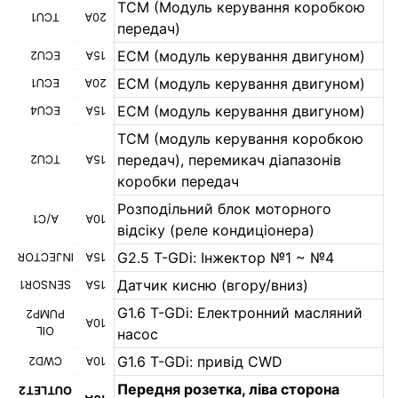
TCM (Модуль керування коробкою
TCU1
20A
передач)
ECM (модуль керування двигуном)
ECU2
15A
ECM (модуль керування двигуном)
ECU1
20A
ECM (модуль керування двигуном)
ECU4
15A
TCM (модуль керування коробкою
передач), перемикач діапазонів
TCU2
15A
коробки передач
Розподільний блок моторного
A/C1
10A
відсіку (реле кондиціонера)
G2.5 T-GDi: Інжектор №1 ~ №4
INJECTOR
15A
Датчик кисню (вгору/вниз)
SENSOR1
15A
G1.6 T-GDi: Електронний масляний
PUMP2
10A
OIL
насос
G1.6 T-GDi: привід CWD
CWD2
10A
Передня розетка, ліва сторона
OUTLET2