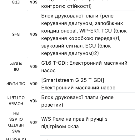
EPB
60A
контролю стійкості)
Блок друкованої плати (реле
керування двигуном, запобіжник
кондиціонера!, WIP-ER1, TCU (блок
B+5
60A
керування коробкою передач)1,
звуковий сигнал, ECU (блок
керування двигуном)2)
G1.6 T-GDi: Електронний масляний
PUMP1
60A
OIL
насос
[Smartstream G 25 T-GDi]
OIL PUMP
60A
Електронний масляний насос
Блок друкованої плати (реле
OUTLET1
40A
POWER
розетки)
RH
W/S Реле на правій ручці з
GLASS
40A
HEATED
підігрівом скла
W/S
GLASS LH