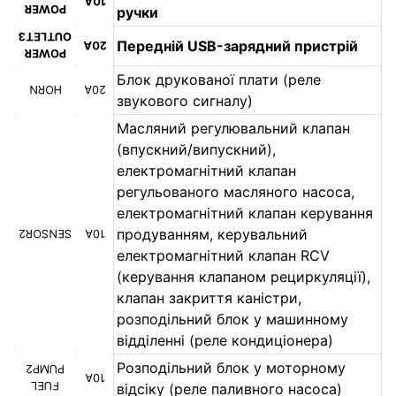
10A
POWER
ручки
OUTLET3
Передній USB-зарядний пристрій
20A
POWER
Блок друкованої плати (реле
HORN
20A
звукового сигналу)
Масляний регулювальний клапан
(впускний/випускний),
електромагнітний клапан
регульованого масляного насоса,
електромагнітний клапан керування
продуванням, керувальний
SENSOR2
10A
електромагнітний клапан RCV
(керування клапаном рециркуляції),
клапан закриття каністри,
розподільний блок у машинному
відділенні (реле кондиціонера)
Розподільний блок у моторному
PUMP2
10A
FUEL
відсіку (реле паливного насоса)