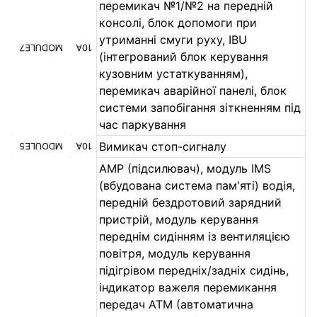
перемикач №1/№2 на передній
консолі, блок допомоги при
утриманні смуги руху, IBU
MODULE7
10A
(інтегрований блок керування
кузовним устаткуванням),
перемикач аварійної панелі, блок
системи запобігання зіткненням під
час паркування
Вимикач стоп-сигналу
MDOULE5
10A
AMP (підсилювач), модуль IMS
(вбудована система пам'яті) водія,
передній бездротовий зарядний
пристрій, модуль керування
переднім сидінням із вентиляцією
повітря, модуль керування
підігрівом передніх/задніх сидінь,
індикатор важеля перемикання
передач ATM (автоматична