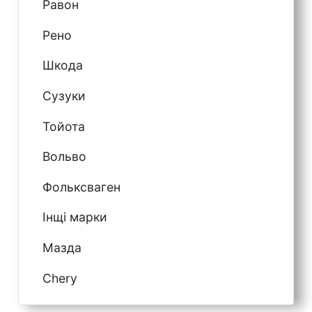
Равон
Рено
Шкода
Сузуки
Тойота
Вольво
Фольксваген
Інщі марки
Мазда
Chery