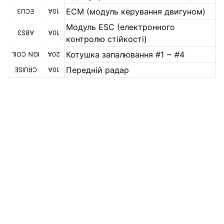
ECM (модуль керування двигуном)
ECU3
10A
Модуль ESC (електронного
ABS3
10A
контролю стійкості)
Котушка запалювання #1 ~ #4
IGN COIL
20A
Передній радар
CRUISE
10A