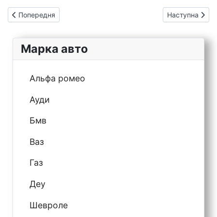
Попередня стаття: Запобіжники та реле Kia Seltos
Наступна статт
Попередня
Наступна
Марка авто
Альфа ромео
Ауди
Бмв
Ваз
Газ
Деу
Шевроле