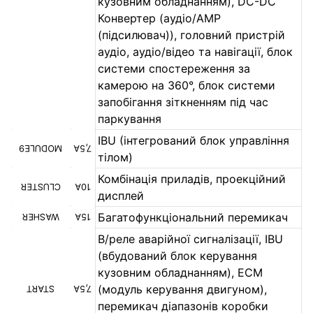
кузовним обладнанням), DC-DC
Конвертер (аудіо/AMP
(підсилювач)), головний пристрій
аудіо, аудіо/відео та навігації, блок
системи спостереження за
камерою на 360°, блок системи
запобігання зіткненням під час
паркування
IBU (інтегрований блок управління
MODULE9
7,5A
тілом)
Комбінація приладів, проекційний
CLUSTER
10A
дисплей
Багатофункціональний перемикач
WASHER
15A
B/реле аварійної сигналізації, IBU
(вбудований блок керування
кузовним обладнанням), ECM
(модуль керування двигуном),
START
7,5A
перемикач діапазонів коробки