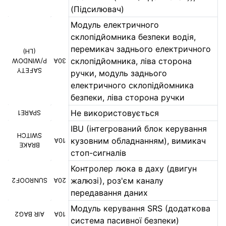
(Підсилювач)
Модуль електричного
склопідйомника безпеки водія,
перемикач заднього електричного
(LH)
склопідйомника, ліва сторона
P/WINDOW
30A
SAFETY
ручки, модуль заднього
електричного склопідйомника
безпеки, ліва сторона ручки
Не використовується
SPARE1
IBU (інтегрований блок керування
SWITCH
кузовним обладнанням), вимикач
10A
BRAKE
стоп-сигналів
Контролер люка в даху (двигун
жалюзі), роз'єм каналу
SUNROOF2
20A
передавання даних
Модуль керування SRS (додаткова
AIR BAG2
10A
система пасивної безпеки)