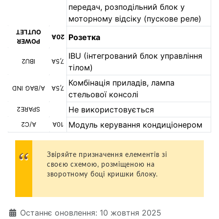
передач, розподільний блок у
моторному відсіку (пускове реле)
OUTLET
Розетка
20А
POWER
IBU (інтегрований блок управління
IBU2
7,5A
тілом)
Комбінація приладів, лампа
A/BAG IND
7,5A
стельової консолі
Не використовується
SPARE2
Модуль керування кондиціонером
A/C2
10A
Звіряйте призначення елементів зі
своєю схемою, розміщеною на
зворотному боці кришки блоку.
Деталі
Останнє оновлення: 10 жовтня 2025