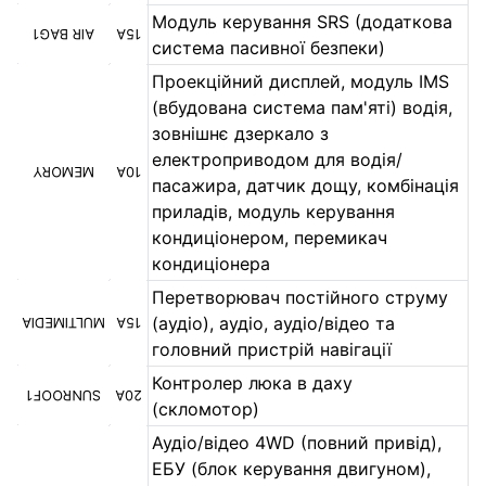
Модуль керування SRS (додаткова
AIR BAG1
15A
система пасивної безпеки)
Проекційний дисплей, модуль IMS
(вбудована система пам'яті) водія,
зовнішнє дзеркало з
електроприводом для водія/
MEMORY
10A
пасажира, датчик дощу, комбінація
приладів, модуль керування
кондиціонером, перемикач
кондиціонера
Перетворювач постійного струму
(аудіо), аудіо, аудіо/відео та
MULTIMEDIA
15A
головний пристрій навігації
Контролер люка в даху
SUNROOF1
20A
(скломотор)
Аудіо/відео 4WD (повний привід),
ЕБУ (блок керування двигуном),