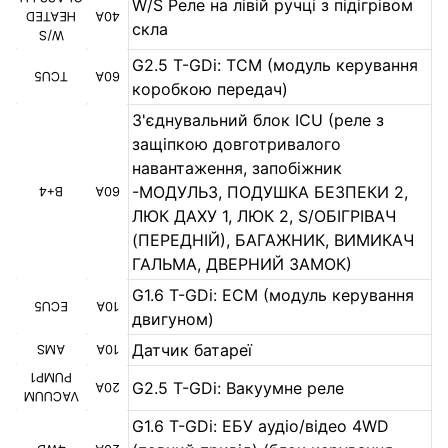
W/S Реле на лівій ручці з підігрівом
HEATED
40A
скла
W/S
G2.5 T-GDi: TCM (модуль керування
TCU5
60A
коробкою передач)
З'єднувальний блок ICU (реле з
защіпкою довготривалого
навантаження, запобіжник
-МОДУЛЬ3, ПОДУШКА БЕЗПЕКИ 2,
B+4
60A
ЛЮК ДАХУ 1, ЛЮК 2, S/ОБІГРІВАЧ
(ПЕРЕДНІЙ), БАГАЖНИК, ВИМИКАЧ
ГАЛЬМА, ДВЕРНИЙ ЗАМОК)
G1.6 T-GDi: ECM (модуль керування
ECU5
10A
двигуном)
Датчик батареї
AMS
10A
PUMP1
G2.5 T-GDi: Вакуумне реле
20A
VACUUM
G1.6 T-GDi: ЕБУ аудіо/відео 4WD