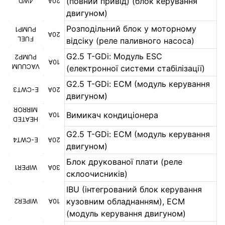
(повний привід) (блок керування
4WD
20A
двигуном)
Розподільний блок у моторному
PUMP1
20A
FUEL
відсіку (реле паливного насоса)
G2.5 T-GDi: Модуль ESC
PUMP2
10A
VACUUM
(електронної системи стабілізації)
G2.5 T-GDi: ECM (модуль керування
E-CWT3
20A
двигуном)
MIRROR
Вимикач кондиціонера
10A
HEATED
G2.5 T-GDi: ECM (модуль керування
E-CWT4
20A
двигуном)
Блок друкованої плати (реле
WIPER1
30A
склоочисників)
IBU (інтегрований блок керування
кузовним обладнанням), ECM
WIPER2
10A
(модуль керування двигуном)