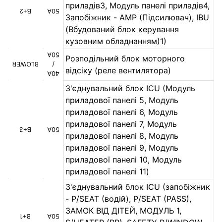
приладів3, Модуль панелі приладів4,
B+2
50A
Запобіжник - AMP (Підсилювач), IBU
(Вбудований блок керування
кузовним обладнанням)1)
50A
Розподільний блок моторного
BLOWER
/
відсіку (реле вентилятора)
40A
З'єднувальний блок ICU (Модуль
приладової панелі 5, Модуль
приладової панелі 6, Модуль
приладової панелі 7, Модуль
B+3
50A
приладової панелі 8, Модуль
приладової панелі 9, Модуль
приладової панелі 10, Модуль
приладової панелі 11)
З'єднувальний блок ICU (запобіжник
- P/SEAT (водій), P/SEAT (PASS),
ЗАМОК ВІД ДІТЕЙ, МОДУЛЬ 1,
B+1
50A