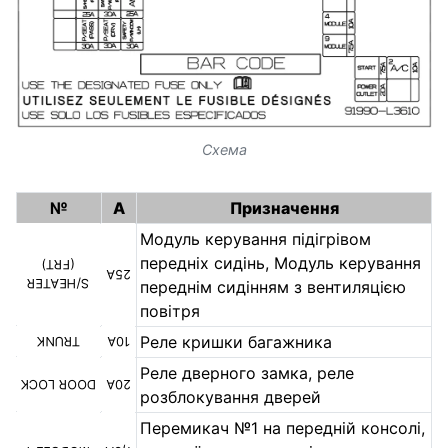
Схема
№
A
Призначення
Модуль керування підігрівом
передніх сидінь, Модуль керування
(FRT)
25A
S/HEATER
переднім сидінням з вентиляцією
повітря
Реле кришки багажника
TRUNK
10A
Реле дверного замка, реле
DOOR LOCK
20A
розблокування дверей
Перемикач №1 на передній консолі,