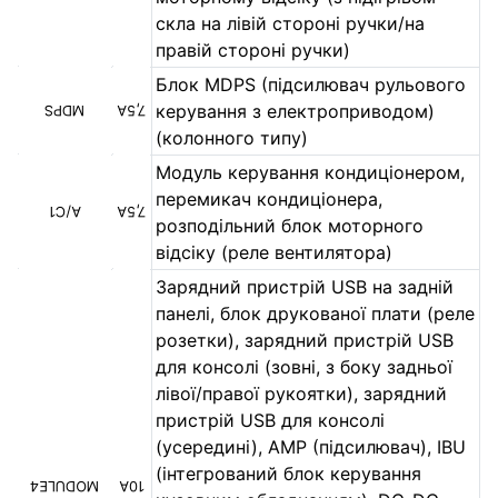
скла на лівій стороні ручки/на
правій стороні ручки)
Блок MDPS (підсилювач рульового
керування з електроприводом)
MDPS
7,5A
(колонного типу)
Модуль керування кондиціонером,
перемикач кондиціонера,
A/C1
7,5A
розподільний блок моторного
відсіку (реле вентилятора)
Зарядний пристрій USB на задній
панелі, блок друкованої плати (реле
розетки), зарядний пристрій USB
для консолі (зовні, з боку задньої
лівої/правої рукоятки), зарядний
пристрій USB для консолі
(усередині), AMP (підсилювач), IBU
(інтегрований блок керування
MODULE4
10A