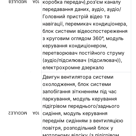
коробка передач),роз'єм каналу
M0DULE8
10A
передавання даних, аудіо, аудіо/
Головний пристрій відео та
навігації, перемикач кондиціонера,
блок системи відеоспостереження
з круговим оглядом 360°, модуль
керування кондиціонером,
перетворювач постійного струму
(аудіо/підсилювач (підсилювач)),
електрохромне дзеркало
Двигун вентилятора системи
охолодження, блок системи
запобігання зіткненням під час
паркування, модуль керування
підігрівом переднього/заднього
сидіння, модуль керування
MODULE2
10A
переднім сидінням з вентиляцією
повітря, розподільний блок у
моторному відсіку (з підігрівом