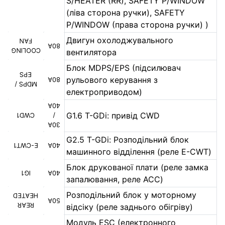
S/HEATER (RR), SAFETY P/WINDOW
(ліва сторона ручки), SAFETY
P/WINDOW (права сторона ручки) )
Двигун охолоджувального
FAN
80A
COOLING
вентилятора
Блок MDPS/EPS (підсилювач
EPS
рульового керування з
80A
MDPS /
електроприводом)
40A
G1.6 T-GDi: привід CWD
CWD1
/
30A
G2.5 T-GDi: Розподільний блок
E-CWT1
40A
машинного відділення (реле E-CWT)
Блок друкованої плати (реле замка
IG1
40A
запалювання, реле ACC)
Розподільний блок у моторному
HEATED
50A
REAR
відсіку (реле заднього обігріву)
Модуль ESC (електронного