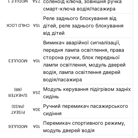
соленоїд ключа, зовнішня ручка
MODULE 1
7,5A
смарт-ключа водія/пасажира
Реле заднього блокування від
дітей, реле заднього блокування
CHILD LOCK
15A
від дітей
Вимикач аварійної сигналізації,
передня лампа освітлення, права
сторона ручки, блок передньої
MODULE3
10A
лампи освітлення, модуль дверей
водія, лампа освітлення дверей
водія/пасажира
Модуль керування підігрівом задніх
(RR)
25A
S/HEATER
сидінь
Ручний перемикач пасажирського
(PASS)
30A
P/SEAT
сидіння
Перемикач спортивного режиму,
MODULE6
10A
модуль дверей водія