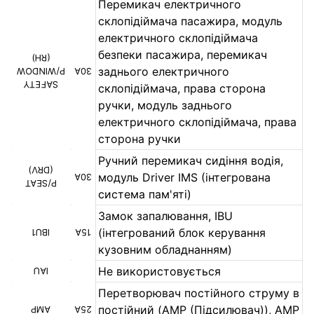
Перемикач електричного
склопідіймача пасажира, модуль
електричного склопідіймача
безпеки пасажира, перемикач
(RH)
заднього електричного
P/WINDOW
30A
SAFETY
склопідіймача, права сторона
ручки, модуль заднього
електричного склопідіймача, права
сторона ручки
Ручний перемикач сидіння водія,
(DRV)
модуль Driver IMS (інтегрована
30A
P/SEAT
система пам'яті)
Замок запалювання, IBU
(інтегрований блок керування
IBU1
15A
кузовним обладнанням)
Не використовується
IAU
Перетворювач постійного струму в
постійний (AMP (Підсилювач)), AMP
AMP
25A