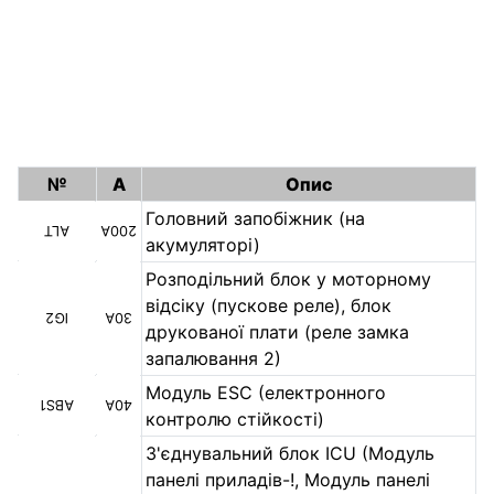
№
A
Опис
Головний запобіжник (на
ALT
200A
акумуляторі)
Розподільний блок у моторному
відсіку (пускове реле), блок
IG2
30A
друкованої плати (реле замка
запалювання 2)
Модуль ESC (електронного
ABS1
40A
контролю стійкості)
З'єднувальний блок ICU (Модуль
панелі приладів-!, Модуль панелі