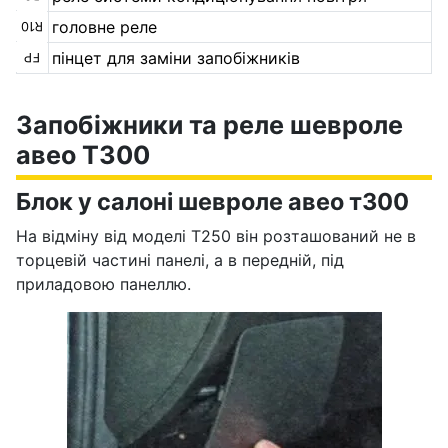
головне реле
R10
пінцет для заміни запобіжників
FP
Запобіжники та реле шевроле
авео T300
Блок у салоні шевроле авео т300
На відміну від моделі Т250 він розташований не в
торцевій частині панелі, а в передній, під
приладовою панеллю.