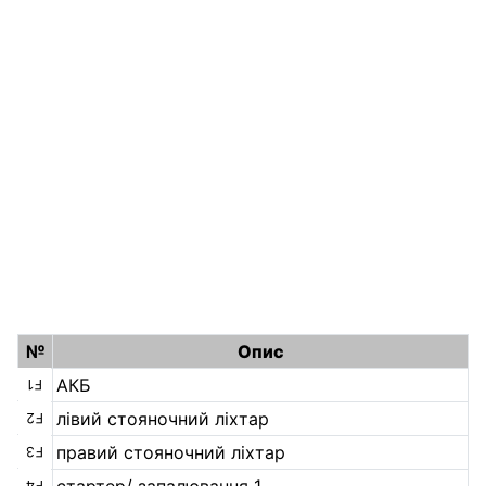
№
Опис
АКБ
F1
лівий стояночний ліхтар
F2
правий стояночний ліхтар
F3
стартер/ запалювання 1
F4