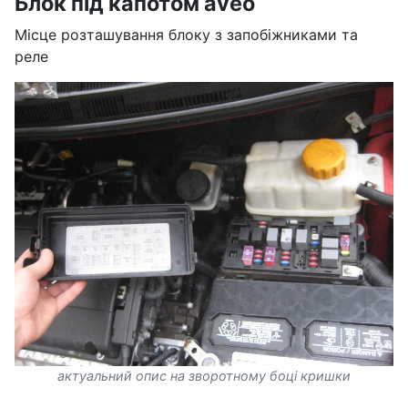
Блок під капотом aveo
Місце розташування блоку з запобіжниками та
реле
актуальний опис на зворотному боці кришки