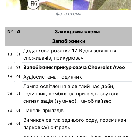
Фото схема
№
A
Захищаєма схема
Запобіжники
Додаткова розетка 12 В для зовнішніх
F1
15
споживачів, прикурювач
Запобіжник прикурювача Chevrolet Aveo
F2
15
Аудіосистема, годинник
F3
10
Лампа освітлення в світлий час доби,
годинник, комбінація приладів, звукова
F4
15
сигналізація (зуммер), іммобілайзер
Панель приладів
F5
10
Вимикач світла заднього ходу, перемикач
F6
10
парковка/нейтраль
Блок управління двигуном, блок управління