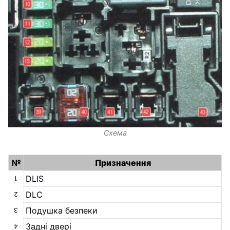
Схема
№
Призначення
DLIS
1
DLC
2
Подушка безпеки
3
Задні двері
4