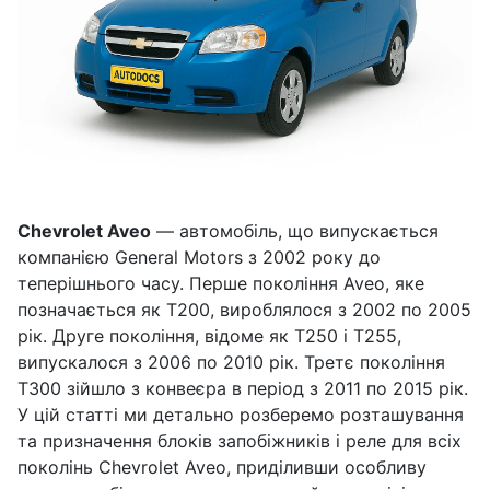
Chevrolet Aveo
— автомобіль, що випускається
компанією General Motors з 2002 року до
теперішнього часу. Перше покоління Aveo, яке
позначається як T200, вироблялося з 2002 по 2005
рік. Друге покоління, відоме як T250 і T255,
випускалося з 2006 по 2010 рік. Третє покоління
T300 зійшло з конвеєра в період з 2011 по 2015 рік.
У цій статті ми детально розберемо розташування
та призначення блоків запобіжників і реле для всіх
поколінь Chevrolet Aveo, приділивши особливу