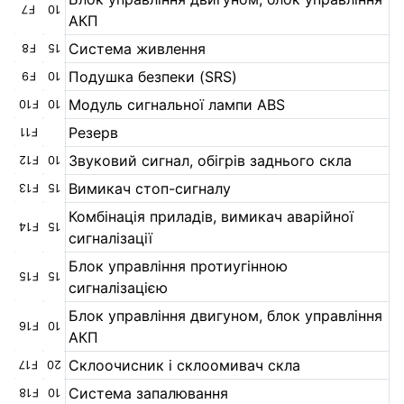
F7
10
АКП
Система живлення
F8
15
Подушка безпеки (SRS)
F9
10
Модуль сигнальної лампи ABS
F10
10
Резерв
F11
Звуковий сигнал, обігрів заднього скла
F12
10
Вимикач стоп-сигналу
F13
15
Комбінація приладів, вимикач аварійної
F14
15
сигналізації
Блок управління протиугінною
F15
15
сигналізацією
Блок управління двигуном, блок управління
F16
10
АКП
Склоочисник і склоомивач скла
F17
20
Система запалювання
F18
10