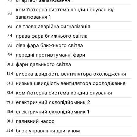
комп'ютерна система кондиціонування/
F5
запалювання 1
світлова аварійна сигналізація
F6
права фара ближнього світла
F7
ліва фара ближнього світла
F8
передні противтуманні фари
F9
фари дальнього світла
F10
висока швидкість вентилятора охолодження
F11
низька швидкість вентилятора охолодження
F12
комп'ютерна система кондиціонування
F13
електричний склопідйомник 2
F14
електричний склопідйомник 1
F15
паливний насос
F16
блок управління двигуном
F17