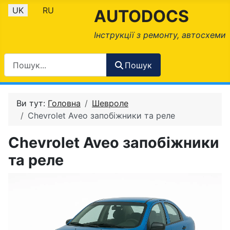
Оберіть свою мову
UK
RU
AUTODOCS
Інструкції з ремонту, автосхеми
Пошук
Ви тут:
Головна
Шевроле
Chevrolet Aveo запобіжники та реле
Chevrolet Aveo запобіжники
та реле