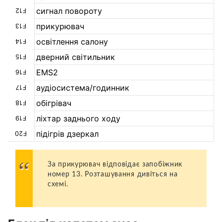
сигнал повороту
F12
прикурювач
F13
освітлення салону
F14
дверний світильник
F15
EMS2
F16
аудіосистема/годинник
F17
обігрівач
F18
ліхтар заднього ходу
F19
підігрів дзеркал
F20
За прикурювач відповідає запобіжник
номер 13. Розташування дивіться на
схемі.