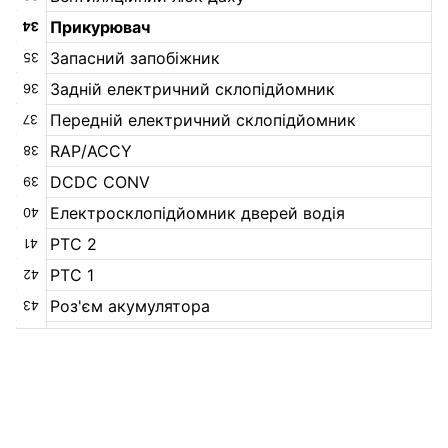
Прикурювач
34
Запасний запобіжник
35
Задній електричний склопідйомник
36
Передній електричний склопідйомник
37
RAP/ACCY
38
DCDC CONV
39
Електросклопідйомник дверей водія
40
РТС 2
41
РТС 1
42
Роз'єм акумулятора
43