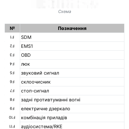
Схема
№
Позначення
SDM
F1
EMS1
F2
OBD
F3
люк
F4
звуковий сигнал
F5
склоочисник
F6
стоп-сигнал
F7
задні противтуманні вогні
F8
електричне дзеркало
F9
комбінація приладів
F10
аудіосистема/RKE
F11