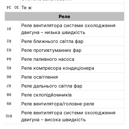
Те ж
34
30
Реле
Реле вентилятора системи охолодження
R1
двигуна – низька швидкість
Реле ближнього світла фар
R2
Реле противтуманних фар
R3
Реле паливного насоса
R4
Реле компресора кондиціонера
R5
Реле освітлення
R6
Реле дальнього світла фар
R7
Реле склопідйомників
R8
Реле вентилятора/головне реле
R9
Реле вентилятора системи охолодження
R10
двигуна – висока швидкість