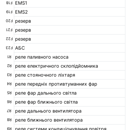
EMS1
F18
EMS2
F19
резерв
F20
резерв
F21
резерв
F22
АБС
F23
реле паливного насоса
R1
реле електричного склопідйомника
R2
реле стояночного ліхтаря
R3
реле передніх противтуманних фар
R4
реле фар дальнього світла
R5
реле фар ближнього світла
R6
реле дальнього вентилятора
R7
реле ближнього вентилятора
R8
реле системи кондиціонування повітря
R9