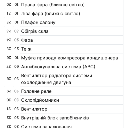
Права фара (ближнє світло)
20
10
Ліва фара (ближнє світло)
21
10
Плафон салону
22
10
Обігрів скла
23
30
Фара
24
20
Те ж
25
25
Муфта приводу компресора кондиціонера
26
10
Антиблокувальна система (АВС)
27
60
Вентилятор радіатора системи
28
30
охолодження двигуна
Головне реле
29
20
Склопідйомники
30
30
Вентилятор
31
30
Внутрішній блок запобіжників
32
30
Система запалювання
33
30