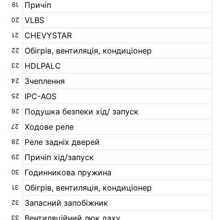
Причіп
19
VLBS
20
CHEVYSTAR
21
Обігрів, вентиляція, кондиціонер
22
HDLPALC
23
Зчеплення
24
IPC-AOS
25
Подушка безпеки хід/ запуск
26
Ходове реле
27
Реле задніх дверей
28
Причіп хід/запуск
29
Годинникова пружина
30
Обігрів, вентиляція, кондиціонер
31
Запасний запобіжник
32
Вентиляційний люк даху
33