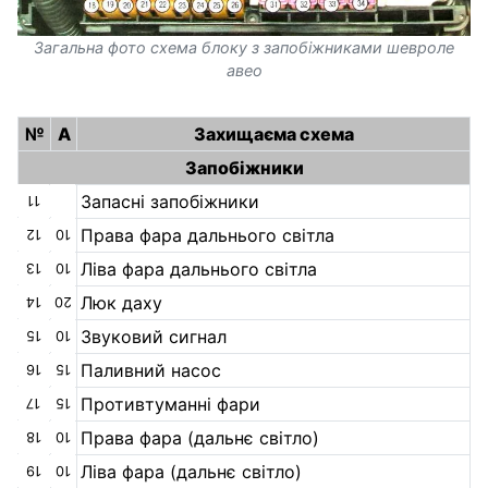
Загальна фото схема блоку з запобіжниками шевроле
авео
№
A
Захищаєма схема
Запобіжники
Запасні запобіжники
11
Права фара дальнього світла
12
10
Ліва фара дальнього світла
13
10
Люк даху
14
20
Звуковий сигнал
15
10
Паливний насос
16
15
Противтуманні фари
17
15
Права фара (дальнє світло)
18
10
Ліва фара (дальнє світло)
19
10