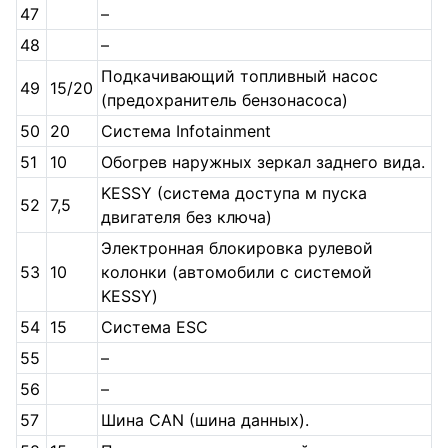
47
–
48
–
Подкачивающий топливный насос
49
15/20
(предохранитель бензонасоса)
50
20
Система Infotainment
51
10
Обогрев наружных зеркал заднего вида.
KESSY (система доступа м пуска
52
7,5
двигателя без ключа)
Электронная блокировка рулевой
53
10
колонки (автомобили с системой
KESSY)
54
15
Система ESC
55
–
56
–
57
Шина CAN (шина данных).