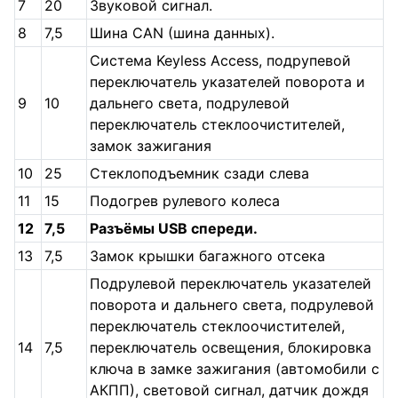
7
20
Звуковой сигнал.
8
7,5
Шина CAN (шина данных).
Система Keyless Access, подрупевой
переключатель указателей поворота и
9
10
дальнего света, подрулевой
переключатель стеклоочистителей,
замок зажигания
10
25
Стеклоподъемник сзади слева
11
15
Подогрев рулевого колеса
12
7,5
Разъёмы USB спереди.
13
7,5
Замок крышки багажного отсека
Подрулевой переключатель указателей
поворота и дальнего света, подрулевой
переключатель стеклоочистителей,
14
7,5
переключатель освещения, блокировка
ключа в замке зажигания (автомобили с
АКПП), световой сигнал, датчик дождя