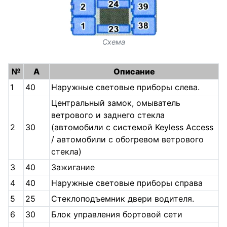
Схема
№
A
Описание
1
40
Наружные световые приборы слева.
Центральный замок, омыватель
ветрового и заднего стекла
2
30
(автомобили с системой Keyless Access
/ автомобили с обогревом ветрового
стекла)
3
40
Зажигание
4
40
Наружные световые приборы справа
5
25
Стеклоподъемник двери водителя.
6
30
Блок управления бортовой сети