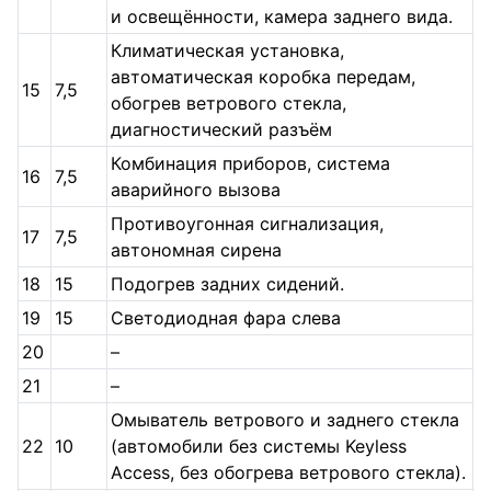
и освещённости, камера заднего вида.
Климатическая установка,
автоматическая коробка передам,
15
7,5
обогрев ветрового стекла,
диагностический разъём
Комбинация приборов, система
16
7,5
аварийного вызова
Противоугонная сигнализация,
17
7,5
автономная сирена
18
15
Подогрев задних сидений.
19
15
Светодиодная фара слева
20
–
21
–
Омыватель ветрового и заднего стекла
22
10
(автомобили без системы Keyless
Access, без обогрева ветрового стекла).