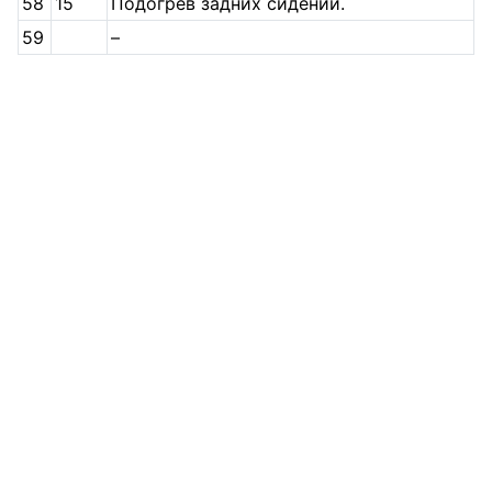
58
15
Подогрев задних сидений.
59
–