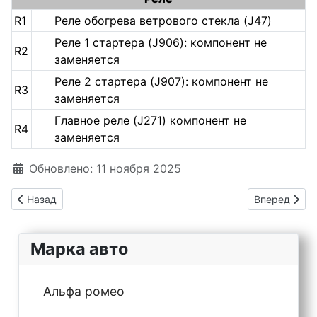
R1
Реле обогрева ветрового стекла (J47)
Реле 1 стартера (J906): компонент не
R2
заменяется
Реле 2 стартера (J907): компонент не
R3
заменяется
Главное реле (J271) компонент не
R4
заменяется
Информация о материале
Обновлено: 11 ноября 2025
Предыдущий: Предохранители Volkswagen ID 3
Следующий: 
Назад
Вперед
Марка авто
Альфа ромео