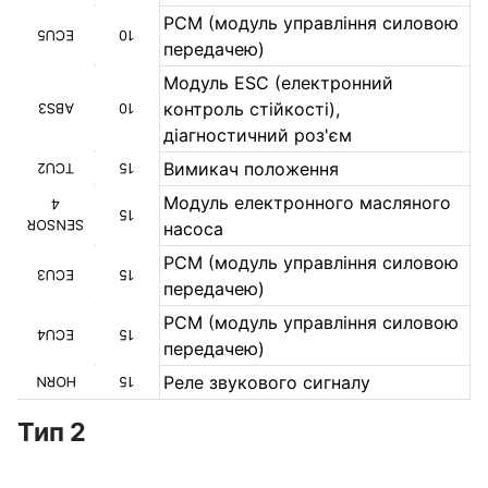
PCM (модуль управління силовою
ECU5
10
передачею)
Модуль ESC (електронний
контроль стійкості),
ABS3
10
діагностичний роз'єм
Вимикач положення
TCU2
15
Модуль електронного масляного
4
15
SENSOR
насоса
PCM (модуль управління силовою
ECU3
15
передачею)
PCM (модуль управління силовою
ECU4
15
передачею)
Реле звукового сигналу
HORN
15
Тип 2