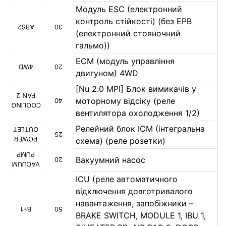
Модуль ESC (електронний
контроль стійкості) (без EPB
ABS2
30
(електронний стояночний
гальмо))
ECM (модуль управління
4WD
20
двигуном) 4WD
[Nu 2.0 MPI] Блок вимикачів у
FAN 2
моторному відсіку (реле
40
COOLING
вентилятора охолодження 1/2)
Релейний блок ICM (інтегральна
OUTLET
25
POWER
схема) (реле розетки)
PUMP
Вакуумний насос
20
VACUUM
ICU (реле автоматичного
відключення довготривалого
навантаження, запобіжники –
B+1
50
BRAKE SWITCH, MODULE 1, IBU 1,