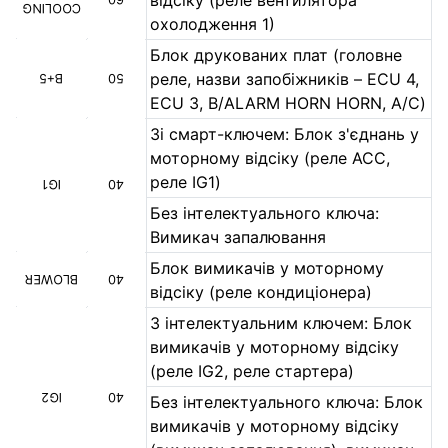
відсіку (реле вентилятора
COOLING
охолодження 1)
Блок друкованих плат (головне
реле, назви запобіжників – ECU 4,
B+5
50
ECU 3, B/ALARM HORN HORN, A/C)
Зі смарт-ключем: Блок з'єднань у
моторному відсіку (реле ACC,
реле IG1)
IG1
40
Без інтелектуального ключа:
Вимикач запалювання
Блок вимикачів у моторному
BLOWER
40
відсіку (реле кондиціонера)
З інтелектуальним ключем: Блок
вимикачів у моторному відсіку
(реле IG2, реле стартера)
IG2
40
Без інтелектуального ключа: Блок
вимикачів у моторному відсіку