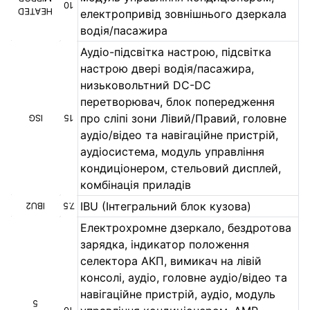
10
HEATED
електропривід зовнішнього дзеркала
водія/пасажира
Аудіо-підсвітка настрою, підсвітка
настрою двері водія/пасажира,
низьковольтний DC-DC
перетворювач, блок попередження
про сліпі зони Лівий/Правий, головне
ISG
15
аудіо/відео та навігаційне пристрій,
аудіосистема, модуль управління
кондиціонером, стельовий дисплей,
комбінація приладів
IBU (Інтегральний блок кузова)
IBU2
7.5
Електрохромне дзеркало, бездротова
зарядка, індикатор положення
селектора АКП, вимикач на лівій
консолі, аудіо, головне аудіо/відео та
навігаційне пристрій, аудіо, модуль
5