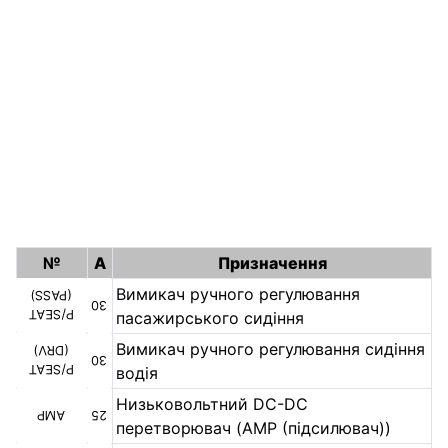
№
A
Призначення
Вимикач ручного регулювання
(PASS)
30
P/SEAT
пасажирського сидіння
Вимикач ручного регулювання сидіння
(DRV)
30
P/SEAT
водія
Низьковольтний DC-DC
AMP
25
перетворювач (AMP (підсилювач))