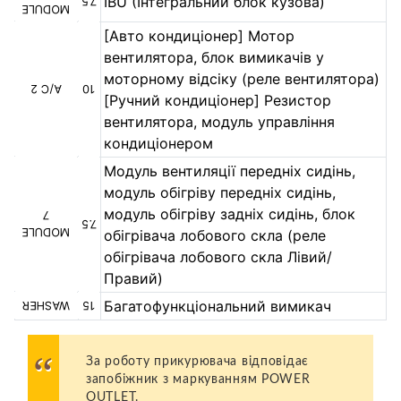
IBU (Інтегральний блок кузова)
7.5
MODULE
[Авто кондиціонер] Мотор
вентилятора, блок вимикачів у
моторному відсіку (реле вентилятора)
A/C 2
10
[Ручний кондиціонер] Резистор
вентилятора, модуль управління
кондиціонером
Модуль вентиляції передніх сидінь,
модуль обігріву передніх сидінь,
модуль обігріву задніх сидінь, блок
7
7.5
MODULE
обігрівача лобового скла (реле
обігрівача лобового скла Лівий/
Правий)
Багатофункціональний вимикач
WASHER
15
За роботу прикурювача відповідає
запобіжник з маркуванням POWER
OUTLET.