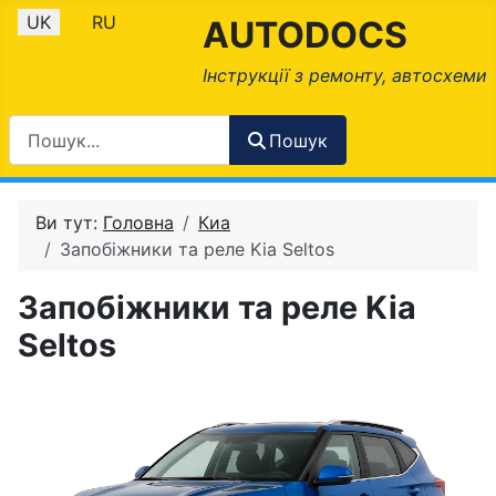
Оберіть свою мову
UK
RU
AUTODOCS
Інструкції з ремонту, автосхеми
Пошук
Ви тут:
Головна
Киа
Запобіжники та реле Kia Seltos
Запобіжники та реле Kia
Seltos