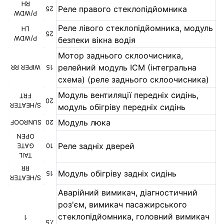
RH
Реле правого стеклопідйомника
25
P/WDW
Реле лівого стеклопідйомника, модуль
LH
25
P/WDW
безпеки вікна водія
Мотор заднього склоочисника,
релейний модуль ICM (інтегральна
WIPER RR
15
схема) (реле заднього склоочисника)
Модуль вентиляції передніх сидінь,
FRT
20
S/HEATER
модуль обігріву передніх сидінь
Модуль люка
SUNROOF
20
OPEN
Реле задніх дверей
GATE
10
TAIL
RR
Модуль обігріву задніх сидінь
15
S/HEATER
Аварійний вимикач, діагностичний
роз'єм, вимикач пасажирського
стеклопідйомника, головний вимикач
1
7.5