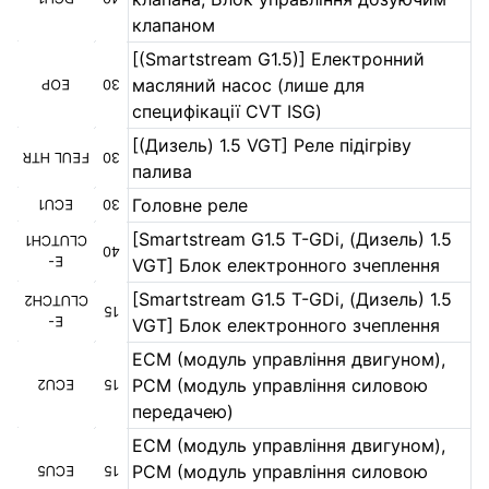
клапаном
[(Smartstream G1.5)] Електронний
масляний насос (лише для
EOP
30
специфікації CVT ISG)
[(Дизель) 1.5 VGT] Реле підігріву
FEUL HTR
30
палива
Головне реле
ECU1
30
[Smartstream G1.5 T-GDi, (Дизель) 1.5
CLUTCH1
40
E-
VGT] Блок електронного зчеплення
[Smartstream G1.5 T-GDi, (Дизель) 1.5
CLUTCH2
15
E-
VGT] Блок електронного зчеплення
ECM (модуль управління двигуном),
PCM (модуль управління силовою
ECU2
15
передачею)
ECM (модуль управління двигуном),
PCM (модуль управління силовою
ECU5
15