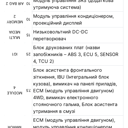
Модуль управління SRS (додаткова
AIR BAG 2
10
утримуюча система)
Модуль управління кондиціонером,
2
10
MEMORY
проекційний дисплей
Низьковольтний DC-DC
MEDIA
15
MULTI
перетворювач
Блок друкованих плат (назви
запобіжників – ABS 3, ECU 5, SENSOR
IG1
25
4, TCU 2)
Блок асистента фронтального
зіткнення, IBU (Інтегральний блок
кузова), вимикач на панелі приладів,
4
ECM (модуль управління двигуном)
7.5
MODULE
4WD, вимикач електронного
стояночного гальма, Блок асистента
утримання в смузі
ECM (модуль управління двигуном),
модуль управління кондиціонером,
MIRROR