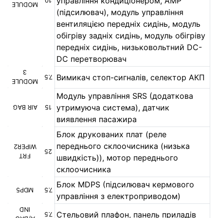
управління кондиціонером, AMP
10
MODULE
(підсилювач), модуль управління
вентиляцією передніх сидінь, модуль
обігріву задніх сидінь, модуль обігріву
передніх сидінь, низьковольтний DC-
DC перетворювач
3
Вимикач стоп-сигналів, селектор АКП
7.5
MODULE
Модуль управління SRS (додаткова
утримуюча система), датчик
AIR BAG
15
виявлення пасажира
Блок друкованих плат (реле
переднього склоочисника (низька
WIPER2
25
FRT
швидкість)), мотор переднього
склоочисника
Блок MDPS (підсилювач кермового
MDP5
7.5
управління з електроприводом)
IND
Стельовий плафон, панель приладів
7.5