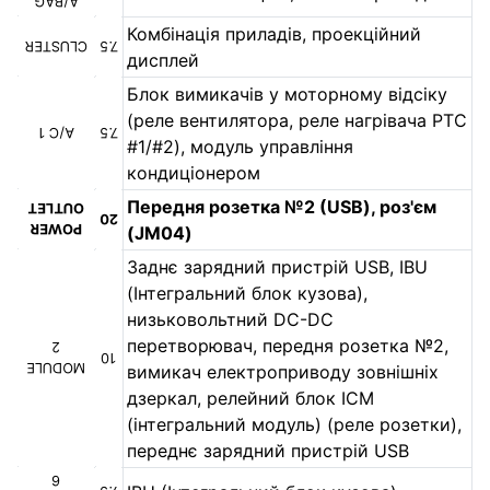
A/BAG
Комбінація приладів, проекційний
CLUSTER
7.5
дисплей
Блок вимикачів у моторному відсіку
(реле вентилятора, реле нагрівача PTC
A/C 1
7.5
#1/#2), модуль управління
кондиціонером
Передня розетка №2 (USB), роз'єм
OUTLET
20
POWER
(JM04)
Заднє зарядний пристрій USB, IBU
(Інтегральний блок кузова),
низьковольтний DC-DC
перетворювач, передня розетка №2,
2
10
MODULE
вимикач електроприводу зовнішніх
дзеркал, релейний блок ICM
(інтегральний модуль) (реле розетки),
переднє зарядний пристрій USB
6