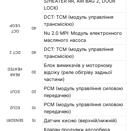
S/HEATER RR, AIR BAG 2, DOOR
LOCK)
DCT: TCM (модуль управління
трансмісією)
1/EOP
40
DCT
Nu 2.0 MPI: Модуль електронного
масляного насоса
DCT: TCM (модуль управління
DCT 2
40
трансмісією)
Блок вимикачів у моторному
HEATED
відсіку (реле обігріву задньої
30
REAR
частини)
PCM (модуль управління силовою
ECU1
20
передачею)
PCM (модуль управління силовою
ECU2
10
передачею)
Датчик кисню (верхній/нижній)
SENSOR1
15
Клапан продувки адсорбера,