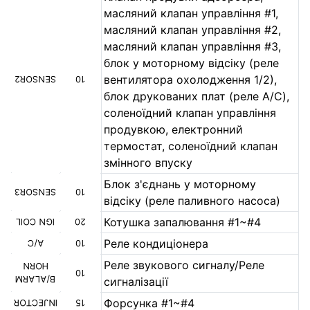
масляний клапан управління #1,
масляний клапан управління #2,
масляний клапан управління #3,
блок у моторному відсіку (реле
вентилятора охолодження 1/2),
SENSOR2
10
блок друкованих плат (реле A/C),
соленоїдний клапан управління
продувкою, електронний
термостат, соленоїдний клапан
змінного впуску
Блок з'єднань у моторному
SENSOR3
10
відсіку (реле паливного насоса)
Котушка запалювання #1~#4
IGN COIL
20
Реле кондиціонера
A/C
10
Реле звукового сигналу/Реле
HORN
10
B/ALARM
сигналізації
Форсунка #1~#4
INJECTOR
15