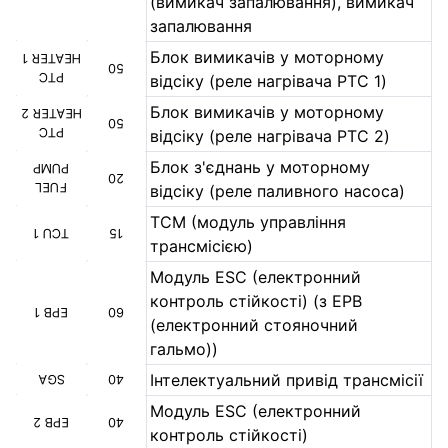
(вимикач запалювання), вимикач
запалювання
Блок вимикачів у моторному
HEATER 1
50
PTC
відсіку (реле нагрівача PTC 1)
Блок вимикачів у моторному
HEATER 2
50
PTC
відсіку (реле нагрівача PTC 2)
Блок з'єднань у моторному
PUMP
20
FUEL
відсіку (реле паливного насоса)
TCM (модуль управління
TCU 1
15
трансмісією)
Модуль ESC (електронний
контроль стійкості) (з EPB
EPB 1
60
(електронний стояночний
гальмо))
Інтелектуальний привід трансмісії
SGA
40
Модуль ESC (електронний
EPB 2
40
контроль стійкості)