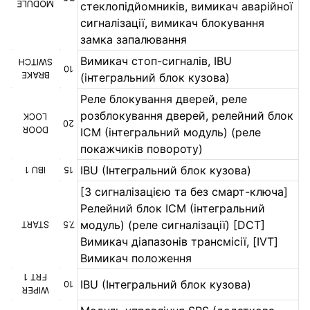
MODULE
стеклопідйомників, вимикач аварійної
сигналізації, вимикач блокування
замка запалювання
Вимикач стоп-сигналів, IBU
SWITCH
10
BRAKE
(інтегральний блок кузова)
Реле блокування дверей, реле
розблокування дверей, релейний блок
LOCK
20
DOOR
ICM (інтегральний модуль) (реле
покажчиків повороту)
IBU (Інтегральний блок кузова)
IBU 1
15
[З сигналізацією та без смарт-ключа]
Релейний блок ICM (інтегральний
модуль) (реле сигналізації) [DCT]
START
7.5
Вимикач діапазонів трансмісії, [IVT]
Вимикач положення
FRT 1
IBU (Інтегральний блок кузова)
10
WIPER