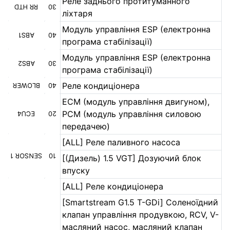
Реле заднього протитуманного
RR HTD
30
ліхтаря
Модуль управління ESP (електронна
ABS1
40
програма стабілізації)
Модуль управління ESP (електронна
ABS2
30
програма стабілізації)
Реле кондиціонера
BLOWER
40
ECM (модуль управління двигуном),
PCM (модуль управління силовою
ECU4
20
передачею)
[ALL] Реле паливного насоса
SENSOR 1
10
[(Дизель) 1.5 VGT] Дозуючий блок
впуску
[ALL] Реле кондиціонера
[Smartstream G1.5 T-GDi] Соленоїдний
клапан управління продувкою, RCV, V-
масляний насос, масляний клапан