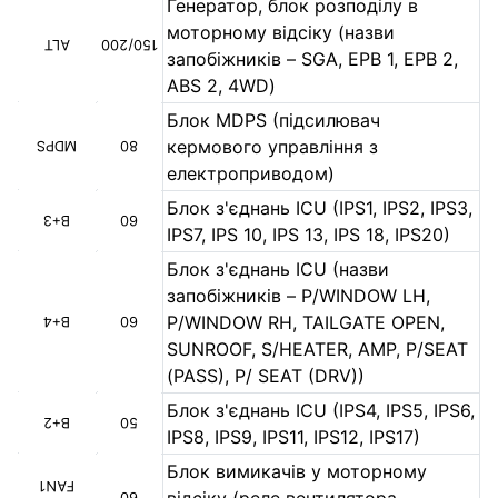
Генератор, блок розподілу в
моторному відсіку (назви
ALT
150/200
запобіжників – SGA, EPB 1, EPB 2,
ABS 2, 4WD)
Блок MDPS (підсилювач
кермового управління з
MDPS
80
електроприводом)
Блок з'єднань ICU (IPS1, IPS2, IPS3,
B+3
60
IPS7, IPS 10, IPS 13, IPS 18, IPS20)
Блок з'єднань ICU (назви
запобіжників – P/WINDOW LH,
P/WINDOW RH, TAILGATE OPEN,
B+4
60
SUNROOF, S/HEATER, AMP, P/SEAT
(PASS), P/ SEAT (DRV))
Блок з'єднань ICU (IPS4, IPS5, IPS6,
B+2
50
IPS8, IPS9, IPS11, IPS12, IPS17)
Блок вимикачів у моторному
FAN1
60