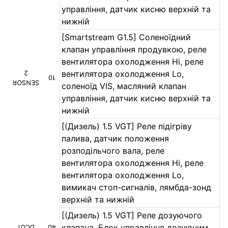
управління, датчик кисню верхній та
нижній
[Smartstream G1.5] Соленоїдний
клапан управління продувкою, реле
вентилятора охолодження Hi, реле
вентилятора охолодження Lo,
2
10
SENSOR
соленоїд VIS, масляний клапан
управління, датчик кисню верхній та
нижній
[(Дизель) 1.5 VGT] Реле підігріву
палива, датчик положення
розподільчого вала, реле
вентилятора охолодження Hi, реле
вентилятора охолодження Lo,
вимикач стоп-сигналів, лямбда-зонд
верхній та нижній
[(Дизель) 1.5 VGT] Реле дозуючого
клапана, Блок управління дозуючим
DCU1
40