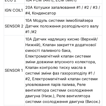
ECU 2
10А PCM (АКП), ECM (МКП)
20А Котушки запалювання #1 / #2 / #3 /
IGN COIL1
#4, Конденсатор
10А Модуль системи іммобілайзера
SENSOR 2
Датчик положення розподільчого валу
#1 /#2
10А Датчик надлишку кисню (Верхній/
Нижній), Клапан закриття додаткової
ємності паливного бака,
Електромагнітний клапан системи
зміни довжини впускного колектора,
Клапан контролю тиску масла в
SENSOR 1
системі зміни фаз газорозподілу #1 /
#2, Електромагнітний клапан системи
уловлювання парів палива, Реле
вентилятора системи охолодження
двигуна (Низк.), Реле вентилятора
системи охолодження двигуна (Висок.)