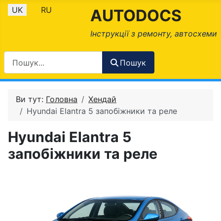
Оберіть свою мову
UK
RU
AUTODOCS
Інструкції з ремонту, автосхеми
Пошук
Ви тут:
Головна
Хендай
Hyundai Elantra 5 запобіжники та реле
Hyundai Elantra 5
запобіжники та реле