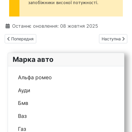
запобіжники високої потужності.
Деталі
Останнє оновлення: 08 жовтня 2025
Попередня стаття: Хендай Елантра 6 запобіжники та реле
Наступна статт
Попередня
Наступна
Марка авто
Альфа ромео
Ауди
Бмв
Ваз
Газ