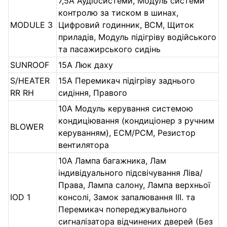
7,5А Аудіосистеми, Модуль системи
контролю за тиском в шинах,
MODULE 3
Цифровий годинник, BCM, Щиток
приладів, Модуль підігріву водійського
та пасажирського сидінь
SUNROOF
15А Люк даху
S/HEATER
15А Перемикач підігріву заднього
RR RH
сидіння, Правого
10А Модуль керування системою
кондиціювання (кондиціонер з ручним
BLOWER
керуванням), ECM/PCM, Резистор
вентилятора
10А Лампа багажника, Лам
індивідуального підсвічування Ліва/
Права, Лампа салону, Лампа верхньої
IOD 1
консолі, Замок запалювання III. та
Перемикач попереджувального
сигналізатора відчинених дверей (Без