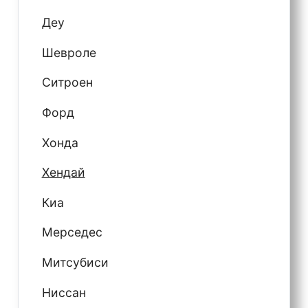
Деу
Шевроле
Ситроен
Форд
Хонда
Хендай
Киа
Мерседес
Митсубиси
Ниссан