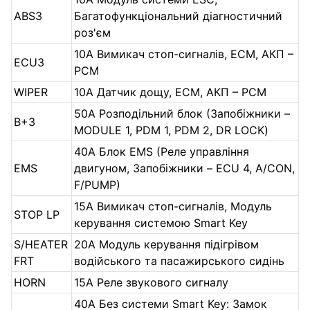
ABS3
Багатофункціональний діагностичний
роз'єм
10А Вимикач стоп-сигналів, ECM, АКП –
ECU3
PCM
WIPER
10А Датчик дощу, ECM, АКП – PCM
50А Розподільний блок (Запобіжники –
B+3
MODULE 1, PDM 1, PDM 2, DR LOCK)
40А Блок EMS (Реле управління
EMS
двигуном, Запобіжники – ECU 4, A/CON,
F/PUMP)
15А Вимикач стоп-сигналів, Модуль
STOP LP
керування системою Smart Key
S/HEATER
20А Модуль керування підігрівом
FRT
водійського та пасажирського сидінь
HORN
15А Реле звукового сигналу
40А Без системи Smart Key: Замок