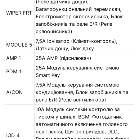
(Реле датчика дощу),
Багатофункціональний перемикач,
WIPER FRT
Електромотор склоочисника, Блок
запобіжників та реле E/R (Реле
склоочисника)
7,5А Іонізатор (Клімат-контроль),
MODULE 5
Датчик дощу, Люк даху
AMP 1
25А AMP (підсилювач)
25А Модуль керування системою
PDM 1
Smart Key
7,5А Модуль керування системою
A/CON
кондиціювання, Блок запобіжників та
реле E/R (Реле вентилятора)
10А Модуль системи контролю за
тиском у шинах, BCM, Фотодатчик
автоматичного включення головного
освітлення, Щиток приладів, DLC,
IOD 4
Роз'єм апгрейду розподільчого блоку,