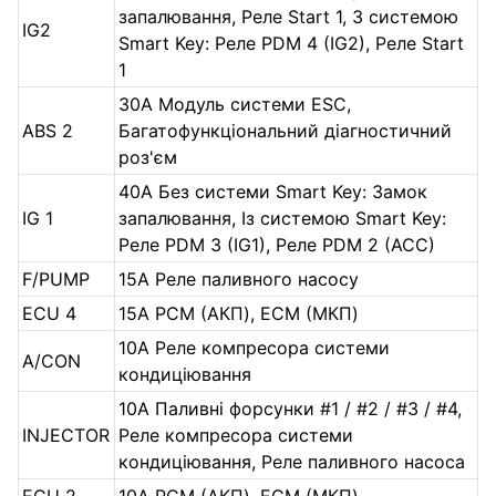
запалювання, Реле Start 1, З системою
IG2
Smart Key: Реле PDM 4 (IG2), Реле Start
1
30А Модуль системи ESC,
ABS 2
Багатофункціональний діагностичний
роз'єм
40А Без системи Smart Key: Замок
IG 1
запалювання, Із системою Smart Key:
Реле PDM 3 (IG1), Реле PDM 2 (ACC)
F/PUMP
15А Реле паливного насосу
ECU 4
15А PCM (АКП), ECM (МКП)
10А Реле компресора системи
A/CON
кондиціювання
10А Паливні форсунки #1 / #2 / #3 / #4,
INJECTOR
Реле компресора системи
кондиціювання, Реле паливного насоса