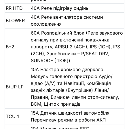
RR HTD
40А Реле підігріву сидінь
40А Реле вентилятора системи
BLOWER
охолодження
60А Розподільний блок (Реле звукового
сигналу при включенні покажчика
B+2
повороту, ARISU 2 (4CH), IPS (1CH), IPS
(2CH), Запобіжники – P/SEAT DRV,
SUNROOF [ЛЮК])
10А Електро хромове дзеркало,
Модуль головного пристрою Аудіо/
відео (A/V) та Навігації, Комбінація
B/UP LP
задніх ліхтарів (Внутрішня) Лівий/
Правий, Вимикач лампи стоп-сигналу,
BCM, Щиток приладів
15А Датчик швидкості автомобіля,
TCU 1
Перемикач режимів роботи АКП
10А Модуль системи ESC,