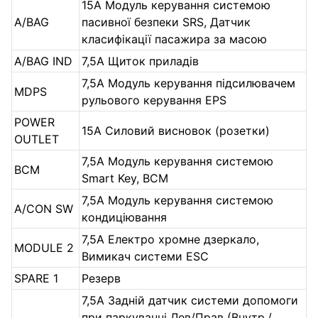
15А Модуль керування системою
A/BAG
пасивної безпеки SRS, Датчик
класифікації пасажира за масою
A/BAG IND
7,5А Щиток приладів
7,5А Модуль керування підсилювачем
MDPS
рульового керування EPS
POWER
15А Силовий висновок (розетки)
OUTLET
7,5А Модуль керування системою
BCM
Smart Key, BCM
7,5А Модуль керування системою
A/CON SW
кондиціювання
7,5А Електро хромне дзеркало,
MODULE 2
Вимикач системи ESC
SPARE 1
Резерв
7,5А Задній датчик системи допомоги
при паркуванні Лев/Прав (Внутр./