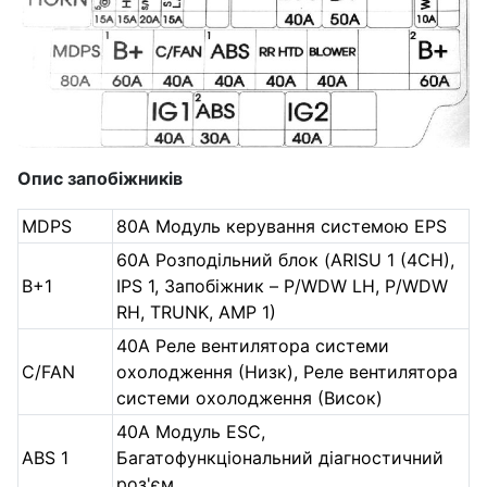
Опис запобіжників
MDPS
80А Модуль керування системою EPS
60А Розподільний блок (ARISU 1 (4CH),
B+1
IPS 1, Запобіжник – P/WDW LH, P/WDW
RH, TRUNK, AMP 1)
40А Реле вентилятора системи
C/FAN
охолодження (Низк), Реле вентилятора
системи охолодження (Висок)
40А Модуль ESC,
ABS 1
Багатофункціональний діагностичний
роз'єм