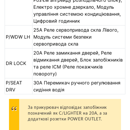
Електро хромне дзеркало, Модуль
управління системою кондиціювання,
Цифровий годинник
25А Реле сервопривода скла Лівого,
P/WDW LH
Модуль системи безпеки
сервопривода скла
20А Реле замикання дверей, Реле
відмикання дверей, Блок запобіжників
DR LOCK
та реле ICM (Реле покажчиків
повороту)
P/SEAT
30А Перемикач ручного регулювання
DRV
сидіння водія
За прикурювач відповідає запобіжник
позначений як C/LIGHTER на 20А, а за
додаткові розетки POWER OUTLET.