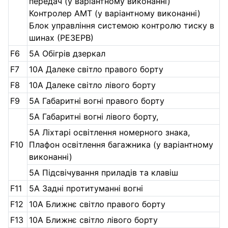
передач (у варіантному виконанні)
Контролер АМТ (у варіантному виконанні)
Блок управління системою контролю тиску в
шинах (РЕЗЕРВ)
F6
5A Обігрів дзеркал
F7
10A Далеке світло правого борту
F8
10A Далеке світло лівого борту
F9
5A Габаритні вогні правого борту
5A Габаритні вогні лівого борту,
5A Ліхтарі освітлення номерного знака,
F10
Плафон освітлення багажника (у варіантному
виконанні)
5A Підсвічування приладів та клавіш
F11
5A Задні протитуманні вогні
F12
10A Ближнє світло правого борту
F13
10A Ближнє світло лівого борту