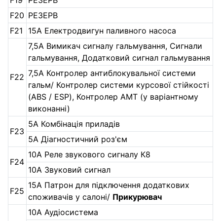
F19
РЕЗЕРВ
F20
РЕЗЕРВ
F21
15А Електродвигун паливного насоса
7,5А Вимикач сигналу гальмування, Сигнали
гальмування, Додатковий сигнал гальмування
7,5А Контролер антиблокувальної системи
F22
гальм/ Контролер системи курсової стійкості
(ABS / ESP), Контролер АМТ (у варіантному
виконанні)
5А Комбінація приладів
F23
5А Діагностичний роз'єм
10А Реле звукового сигналу К8
F24
10А Звуковий сигнал
15А Патрон для підключення додаткових
F25
споживачів у салоні/
Прикурювач
10А Аудіосистема