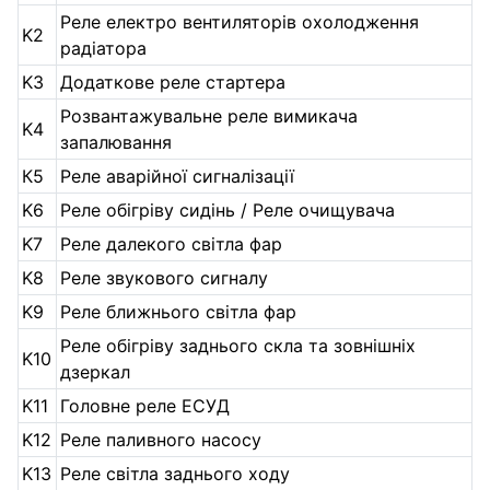
Реле електро вентиляторів охолодження
K2
радіатора
K3
Додаткове реле стартера
Розвантажувальне реле вимикача
K4
запалювання
К5
Реле аварійної сигналізації
K6
Реле обігріву сидінь / Реле очищувача
K7
Реле далекого світла фар
K8
Реле звукового сигналу
K9
Реле ближнього світла фар
Реле обігріву заднього скла та зовнішніх
K10
дзеркал
K11
Головне реле ЕСУД
K12
Реле паливного насосу
K13
Реле світла заднього ходу