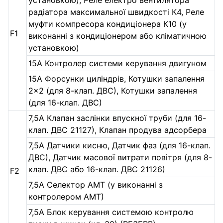
установкою), Реле електро вентилятора
радіатора максимальної швидкості К4, Реле
муфти компресора кондиціонера К10 (у
F1
виконанні з кондиціонером або кліматичною
установкою)
15А Контролер системи керування двигуном
15А Форсунки циліндрів, Котушки запалення
2×2 (для 8-клап. ДВС), Котушки запалення
(для 16-клап. ДВС)
7,5А Клапан заслінки впускної труби (для 16-
клап. ДВС 21127), Клапан продува адсорбера
7,5А Датчики кисню, Датчик фаз (для 16-клап.
ДВС), Датчик масової витрати повітря (для 8-
клап. ДВС або 16-клап. ДВС 21126)
F2
7,5А Селектор АМТ (у виконанні з
контролером АМТ)
7,5А Блок керування системою контролю