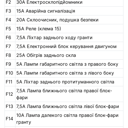
F2
30А Електросклопідйомники
F3
15А Аварійна сигналізація
F4
20А Склоочисник, подушка безпеки
F5
15А Реле (клема 15)
F6
7,5А Ліхтар заднього ходу гранти
F7
7,5А Електронний блок керування двигуном
F8
25А Обігрів заднього скла
F9
5А Лампи габаритного світла з правого боку
F10
5А Лампи габаритного світла з лівого боку
F11
5А Ліхтар заднього протитуманного світла
7,5А Лампа ближнього світла правої блок-
F12
фари
F13
7,5А Лампа ближнього світла лівої блок-фари
10А Лампа далекого світла правої блок-фари
F14
гранту