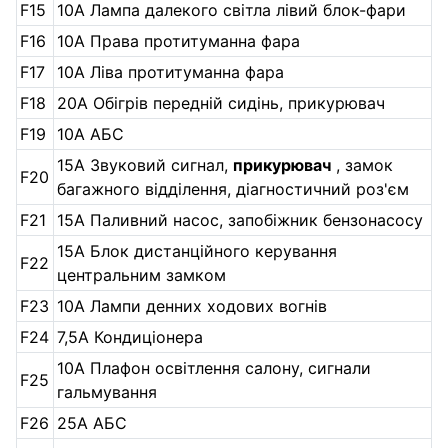
F15
10А Лампа далекого світла лівий блок-фари
F16
10А Права протитуманна фара
F17
10А Ліва протитуманна фара
F18
20А Обігрів передній сидінь, прикурювач
F19
10А АБС
15А Звуковий сигнал,
прикурювач
, замок
F20
багажного відділення, діагностичний роз'єм
F21
15А Паливний насос, запобіжник бензонасосу
15А Блок дистанційного керування
F22
центральним замком
F23
10А Лампи денних ходових вогнів
F24
7,5А Кондиціонера
10А Плафон освітлення салону, сигнали
F25
гальмування
F26
25А АБС