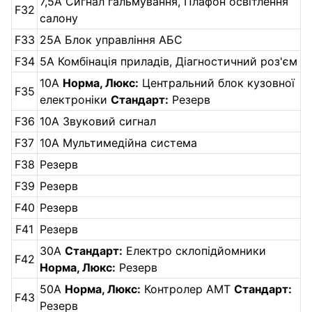
7,5А Сигнал гальмування, Плафон освітлення
F32
салону
F33
25А Блок управління АБС
F34
5А Комбінація приладів, Діагностичний роз'єм
10А
Норма, Люкс:
Центральний блок кузовної
F35
електроніки
Стандарт:
Резерв
F36
10А Звуковий сигнал
F37
10А Мультимедійна система
F38
Резерв
F39
Резерв
F40
Резерв
F41
Резерв
30А
Стандарт:
Електро склопідйомники
F42
Норма, Люкс:
Резерв
50А
Норма, Люкс:
Контролер АМТ
Стандарт:
F43
Резерв