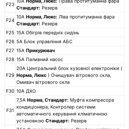
10А
Норма, Люкс:
Права протитуманна фара
F23
Стандарт:
Резерв
10А
Норма, Люкс:
Ліва протитуманна фара
F24
Стандарт:
Резерв
F25
15А Обігрів передніх сидінь
F26
5А Блок управління АБС
F27
15А
Прикурювач
F28
15А Паливний насос
20А Центральний блок кузовної електроніки (
F29
Норма, Люкс
) Очищувач вітрового скла,
Омивач вітрового скла
F30
10А ДХО
7,5А
Норма, Стандарт:
Муфта компресора
кондиціонера, Контролер системи
F31
автоматичного керування кліматичною
установкою
Стандарт:
Резерв