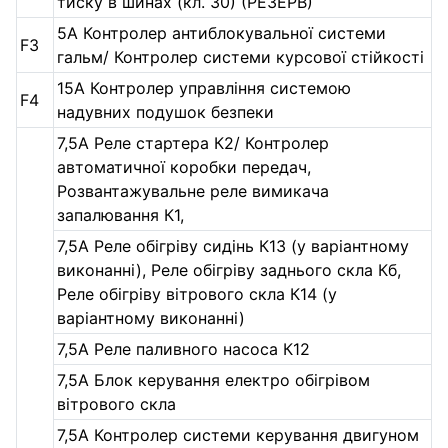
тиску в шинах (кл. 30) (РЕЗЕРВ)
5А Контролер антиблокувальної системи
F3
гальм/ Контролер системи курсової стійкості
15А Контролер управління системою
F4
надувних подушок безпеки
7,5А Реле стартера К2/ Контролер
автоматичної коробки передач,
Розвантажувальне реле вимикача
запалювання К1,
7,5А Реле обігріву сидінь К13 (у варіантному
виконанні), Реле обігріву заднього скла Кб,
Реле обігріву вітрового скла К14 (у
варіантному виконанні)
7,5А Реле паливного насоса К12
7,5А Блок керування електро обігрівом
вітрового скла
7,5А Контролер системи керування двигуном