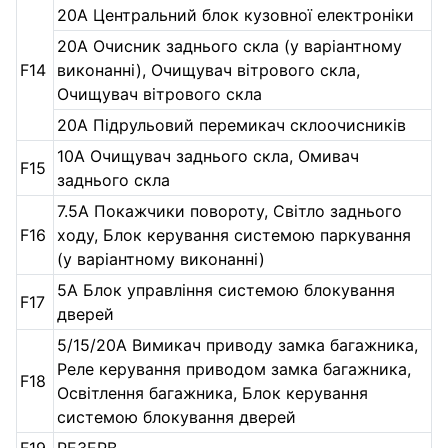
20A Центральний блок кузовної електроніки
20A Очисник заднього скла (у варіантному
F14
виконанні), Очищувач вітрового скла,
Очищувач вітрового скла
20A Підрульовий перемикач склоочисників
10A Очищувач заднього скла, Омивач
F15
заднього скла
7.5A Покажчики повороту, Світло заднього
F16
ходу, Блок керування системою паркування
(у варіантному виконанні)
5A Блок управління системою блокування
F17
дверей
5/15/20A Вимикач приводу замка багажника,
Реле керування приводом замка багажника,
F18
Освітлення багажника, Блок керування
системою блокування дверей