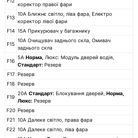
F12
коректор правої фари
10А Ближнє світло, ліва фара, Електро
F13
коректор лівої фари
F14
15А Прикурювач у багажнику
10А Очищувач заднього скла, Омивач
F15
заднього скла
5А
Норма,
Люкс: Модуль дверей водія,
F16
Стандарт:
Резерв
F17
Резерв
F18
Резерв
20А
Стандарт:
Блокування дверей,
Норма,
F19
Люкс:
Резерв
F20
Резерв
F21
10А Далеке світло, права фара
F22
10А Далеке світло, ліва фара