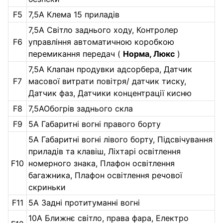
F5
7,5А Клема 15 приладів
7,5А Світло заднього ходу, Контролер
F6
управління автоматичною коробкою
перемикання передач (
Норма, Люкс
)
7,5А Клапан продувки адсорбера, Датчик
F7
масової витрати повітря/ датчик тиску,
Датчик фаз, Датчики концентрації кисню
F8
7,5АОбогрів заднього скла
F9
5А Габаритні вогні правого борту
5А Габаритні вогні лівого борту, Підсвічування
приладів та клавіш, Ліхтарі освітлення
F10
номерного знака, Плафон освітлення
багажника, Плафон освітлення речової
скриньки
F11
5А Задні протитуманні вогні
10А Ближнє світло, права фара, Електро