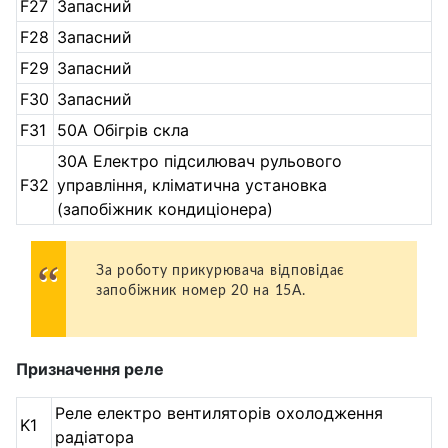
F27
Запасний
F28
Запасний
F29
Запасний
F30
Запасний
F31
50А Обігрів скла
30А Електро підсилювач рульового
F32
управління, кліматична установка
(запобіжник кондиціонера)
За роботу прикурювача відповідає
запобіжник номер 20 на 15А.
Призначення реле
Реле електро вентиляторів охолодження
K1
радіатора