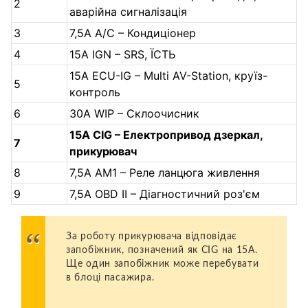
2
аварійна сигналізація
3
7,5A А/С – Кондиціонер
4
15A IGN – SRS, ЇСТЬ
15A ECU-IG – Multi AV-Station, круїз-
5
контроль
6
30A WIP – Склоочисник
15A CIG – Електропривод дзеркал,
7
прикурювач
8
7,5A АМ1 – Реле ланцюга живлення
9
7,5A OBD II – Діагностичний роз'єм
За роботу прикурювача відповідає
запобіжник, позначений як CIG на 15А.
Ще один запобіжник може перебувати
в блоці пасажира.