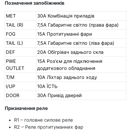
Позначення запобіжників
MET
30A Комбінація приладів
TAIL (R)
7,5A Габаритне світло (права фара)
FOG
15A Протитуманні фари
TAIL (L)
7,5A Габаритне світло (ліва фара)
DEF
20A Обігрівач заднього скла
PWE
15A Роз'єм для підключення
OUTLET
додаткового обладнання
T/M
10A Ліхтар заднього ходу
l/UP
10A ЇСТЬ
DOOR
30A Привід дверей
Призначення реле
R1 – головне силове реле
R2 – Реле протитуманних фар