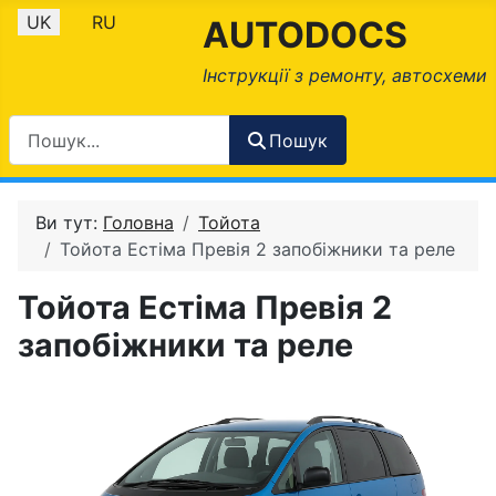
Оберіть свою мову
UK
RU
AUTODOCS
Інструкції з ремонту, автосхеми
Пошук
Ви тут:
Головна
Тойота
Тойота Естіма Превія 2 запобіжники та реле
Тойота Естіма Превія 2
запобіжники та реле