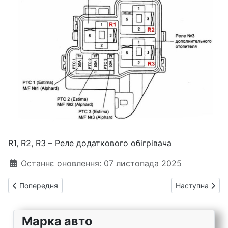
R1, R2, R3 – Реле додаткового обігрівача
Деталі
Останнє оновлення: 07 листопада 2025
Попередня стаття: Тойота Авалон 3 – запобіжники та реле
Наступна статт
Попередня
Наступна
Марка авто