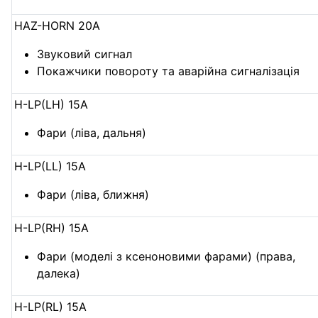
HAZ-HORN 20А
Звуковий сигнал
Покажчики повороту та аварійна сигналізація
H-LP(LH) 15А
Фари (ліва, дальня)
H-LP(LL) 15А
Фари (ліва, ближня)
H-LP(RH) 15А
Фари (моделі з ксеноновими фарами) (права,
далека)
H-LP(RL) 15А