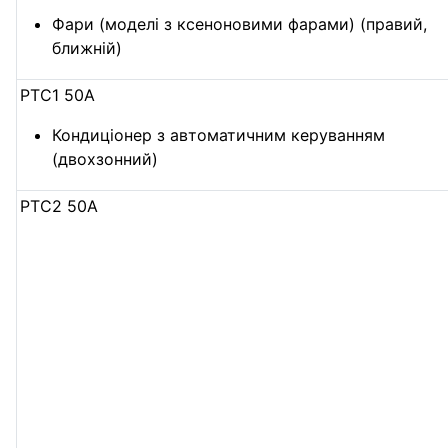
Фари (моделі з ксеноновими фарами) (правий,
ближній)
PTC1 50A
Кондиціонер з автоматичним керуванням
(двохзонний)
PTC2 50А