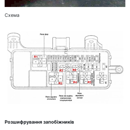
Схема
Розшифрування запобіжників