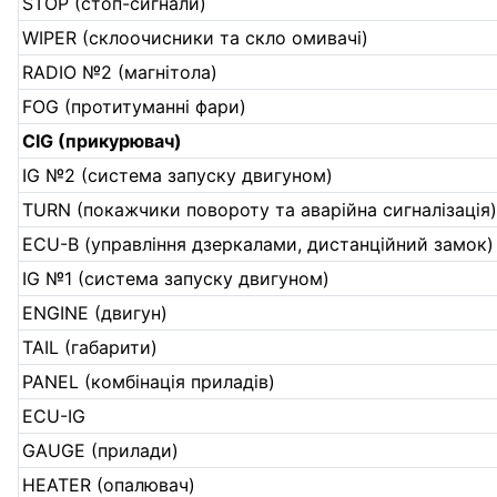
STOP (стоп-сигнали)
WIPER (склоочисники та скло омивачі)
RADIO №2 (магнітола)
FOG (протитуманні фари)
CIG (прикурювач)
IG №2 (система запуску двигуном)
TURN (покажчики повороту та аварійна сигналізація
ECU-В (управління дзеркалами, дистанційний замок)
IG №1 (система запуску двигуном)
ENGINE (двигун)
TAIL (габарити)
PANEL (комбінація приладів)
ECU-IG
GAUGE (прилади)
HEATER (опалювач)