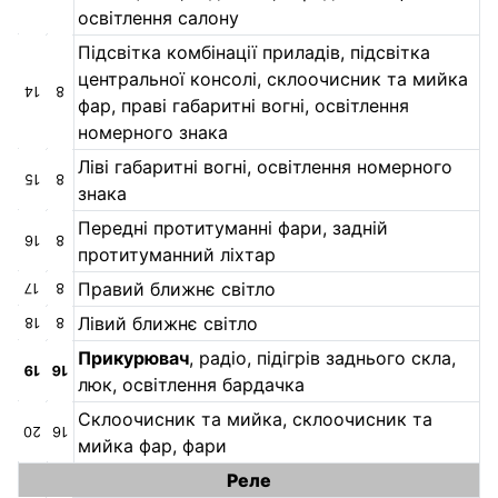
освітлення салону
Підсвітка комбінації приладів, підсвітка
центральної консолі, склоочисник та мийка
14
8
фар, праві габаритні вогні, освітлення
номерного знака
Ліві габаритні вогні, освітлення номерного
15
8
знака
Передні протитуманні фари, задній
16
8
протитуманний ліхтар
Правий ближнє світло
17
8
Лівий ближнє світло
18
8
Прикурювач
, радіо, підігрів заднього скла,
19
16
люк, освітлення бардачка
Склоочисник та мийка, склоочисник та
20
16
мийка фар, фари
Реле