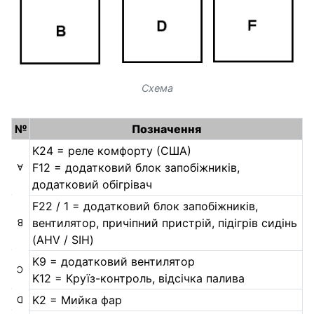
Схема
№
Позначення
K24 = реле комфорту (США)
F12 = додатковий блок запобіжників,
A
додатковий обігрівач
F22 / 1 = додатковий блок запобіжників,
вентилятор, причіпний пристрій, підігрів сидінь
B
(AHV / SIH)
K9 = додатковий вентилятор
C
K12 = Круїз-контроль, відсічка палива
K2 = Мийка фар
D