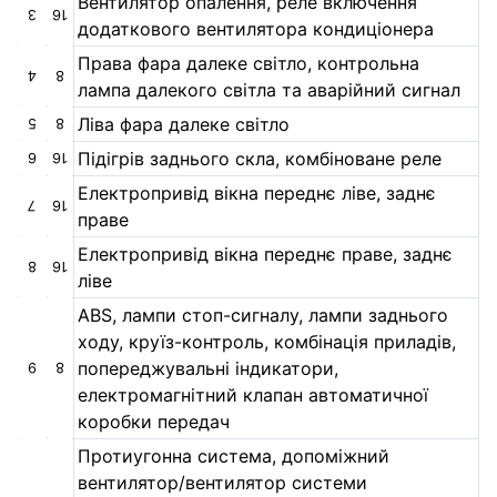
Вентилятор опалення, реле включення
3
16
додаткового вентилятора кондиціонера
Права фара далеке світло, контрольна
4
8
лампа далекого світла та аварійний сигнал
Ліва фара далеке світло
5
8
Підігрів заднього скла, комбіноване реле
6
16
Електропривід вікна переднє ліве, заднє
7
16
праве
Електропривід вікна переднє праве, заднє
8
16
ліве
ABS, лампи стоп-сигналу, лампи заднього
ходу, круїз-контроль, комбінація приладів,
попереджувальні індикатори,
9
8
електромагнітний клапан автоматичної
коробки передач
Протиугонна система, допоміжний
вентилятор/вентилятор системи