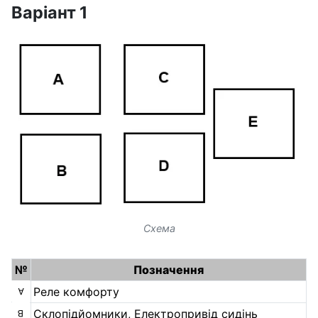
Варіант 1
Схема
№
Позначення
Реле комфорту
A
Склопідйомники, Електропривід сидінь
B