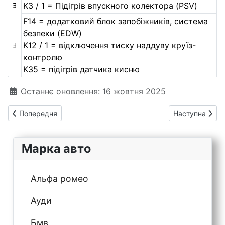
K3 / 1 = Підігрів впускного колектора (PSV)
E
F14 = додатковий блок запобіжників, система
безпеки (EDW)
K12 / 1 = відключення тиску наддуву круїз-
F
контролю
K35 = підігрів датчика кисню
Деталі
Останнє оновлення: 16 жовтня 2025
Попередня стаття: Мерседес Мл 166 (Гл 166) предохранител
Наступна стат
Попередня
Наступна
Марка авто
Альфа ромео
Ауди
Бмв