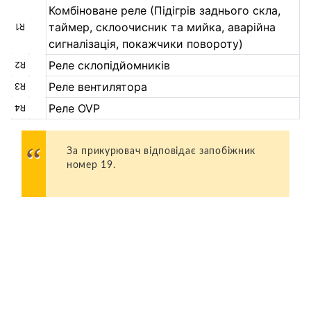
Комбіноване реле (Підігрів заднього скла,
таймер, склоочисник та мийка, аварійна
R1
сигналізація, покажчики повороту)
Реле склопідйомників
R2
Реле вентилятора
R3
Реле OVP
R4
За прикурювач відповідає запобіжник
номер 19.