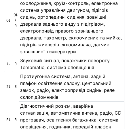
охолодження, круїз-контроль, електронна
система управління двигуном, підігрів
16
сидінь, ортопедичні сидіння, зовнішні
10
/
дзеркала заднього виду з підігрівом,
8
електропривід правого зовнішнього
дзеркала, тахометр, склоочисник та мийка,
підігрів жиклерів склоомивача, датчик
зовнішньої температури
Звуковий сигнал, покажчики повороту,
11
8
Tempmatic, система оповіщення
Протиугонна система, антена, задній
плафон освітлення салону, центральний
12
8
замок, радіо, електропривід сидінь, реле
склопідйомників
Діагностичний роз'єм, аварійна
сигналізація, автоматична антена, радіо, CD
програвач, освітлення багажника, система
13
8
оповіщення, годинник, передній плафон