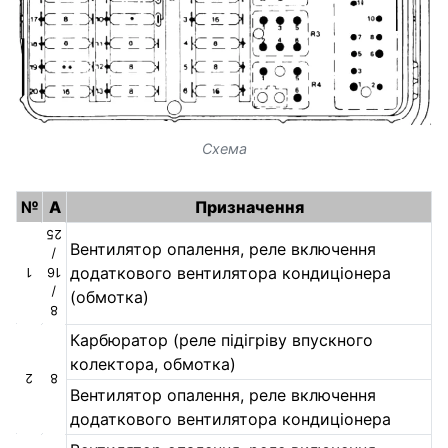
Схема
№
A
Призначення
25
Вентилятор опалення, реле включення
/
додаткового вентилятора кондиціонера
1
16
/
(обмотка)
8
Карбюратор (реле підігріву впускного
колектора, обмотка)
2
8
Вентилятор опалення, реле включення
додаткового вентилятора кондиціонера