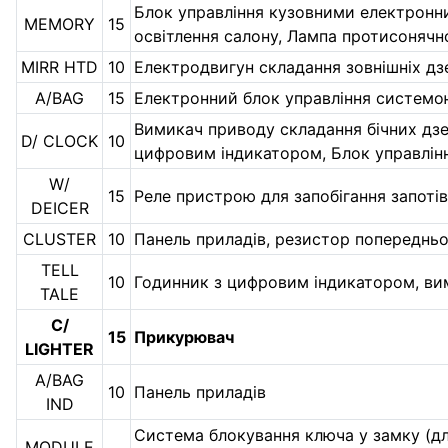
Блок управління кузовними електронн
MEMORY
15
освітлення салону, Лампа протисонячн
MIRR HTD
10
Електродвигун складання зовнішніх дз
A/BAG
15
Електронний блок управління системо
Вимикач приводу складання бічних дзе
D/ CLOCK
10
цифровим індикатором, Блок управлін
W/
15
Реле пристрою для запобігання запоті
DEICER
CLUSTER
10
Панель приладів, резистор попереднь
TELL
10
Годинник з цифровим індикатором, ви
TALE
C/
15
Прикурювач
LIGHTER
A/BAG
10
Панель приладів
IND
Система блокування ключа у замку (дл
MODULE