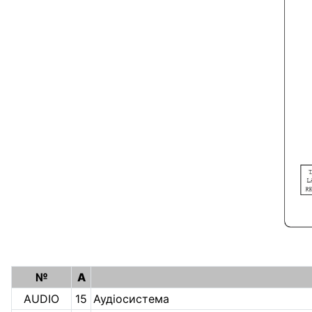
№
A
AUDIO
15
Аудіосистема