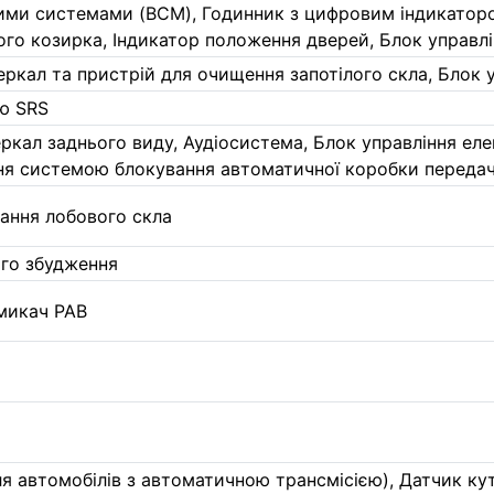
ими системами (BCM), Годинник з цифровим індикатором
ого козирка, Індикатор положення дверей, Блок управл
еркал та пристрій для очищення запотілого скла, Блок 
ю SRS
ркал заднього виду, Аудіосистема, Блок управління ел
ня системою блокування автоматичної коробки переда
вання лобового скла
ого збудження
микач PAB
я автомобілів з автоматичною трансмісією), Датчик ку