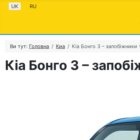
Оберіть свою мову
UK
RU
Ви тут:
Головна
Киа
Кіа Бонго 3 – запобіжники 
Кіа Бонго 3 – запоб