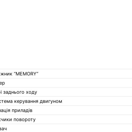
біжник “MEMORY”
ер
рі заднього ходу
стема керування двигуном
нація приладів
жчики повороту
вач