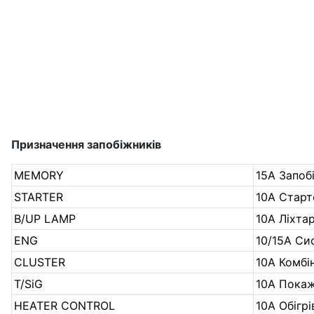
Призначення запобіжників
MEMORY
15А Запо
STARTER
10А Старт
B/UP LAMP
10А Ліхта
ENG
10/15А Си
CLUSTER
10А Комбі
T/SiG
10А Пока
HEATER CONTROL
10А Обігрі