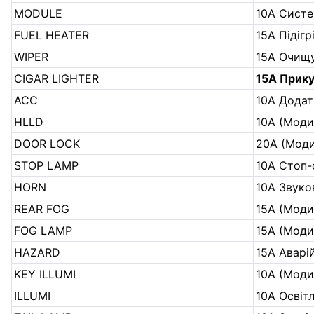
MODULE
10А Сист
FUEL HEATER
15А Підігр
WIPER
15А Очищу
CIGAR LIGHTER
15А Прик
ACC
10А Додат
HLLD
10А (Моди
DOOR LOCK
20А (Моди
STOP LAMP
10А Стоп-
HORN
10А Звуко
REAR FOG
15А (Моди
FOG LAMP
15А (Моди
HAZARD
15А Аварій
KEY ILLUMI
10А (Моди
ILLUMI
10А Освіт