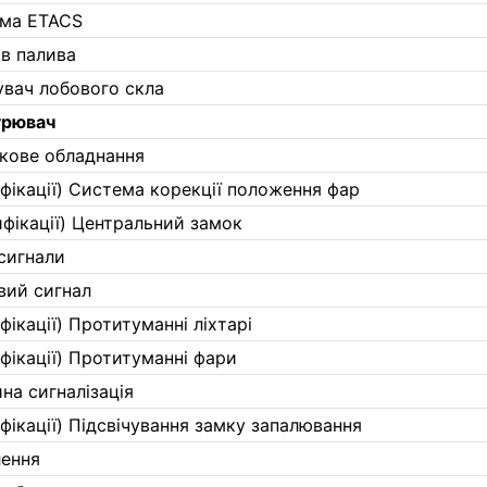
ема ETACS
ів палива
вач лобового скла
урювач
кове обладнання
фікації) Система корекції положення фар
фікації) Центральний замок
сигнали
вий сигнал
фікації) Протитуманні ліхтарі
фікації) Протитуманні фари
на сигналізація
фікації) Підсвічування замку запалювання
лення