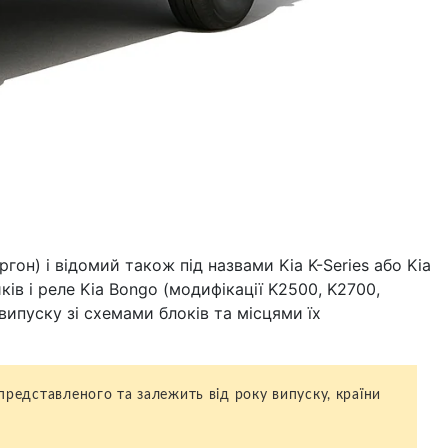
гон) і відомий також під назвами Kia K-Series або Kia
ів і реле Kia Bongo (модифікації K2500, K2700,
в випуску зі схемами блоків та місцями їх
представленого та залежить від року випуску, країни