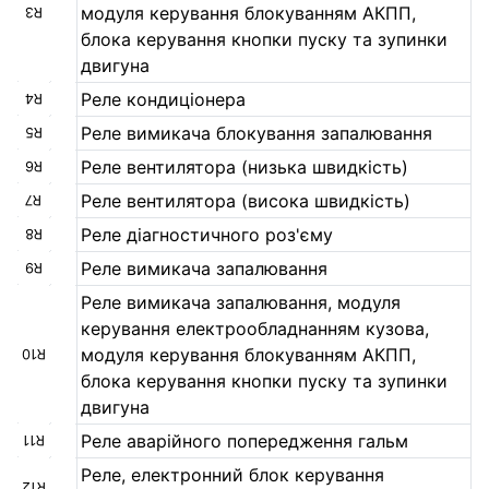
модуля керування блокуванням АКПП,
R3
блока керування кнопки пуску та зупинки
двигуна
Реле кондиціонера
R4
Реле вимикача блокування запалювання
R5
Реле вентилятора (низька швидкість)
R6
Реле вентилятора (висока швидкість)
R7
Реле діагностичного роз'єму
R8
Реле вимикача запалювання
R9
Реле вимикача запалювання, модуля
керування електрообладнанням кузова,
модуля керування блокуванням АКПП,
R10
блока керування кнопки пуску та зупинки
двигуна
Реле аварійного попередження гальм
R11
Реле, електронний блок керування
R12