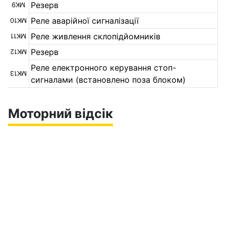
Резерв
MK9
Реле аварійної сигналізації
MK10
Реле живлення склопідйомників
MK11
Резерв
MK12
Реле електронного керування стоп-
MK13
сигналами (встановлено поза блоком)
Моторний відсік