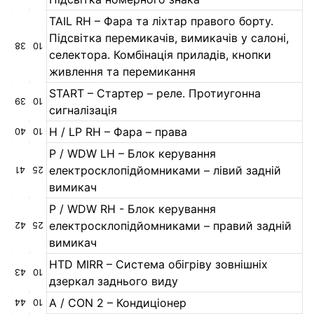
TAIL RH – Фара та ліхтар правого борту.
Підсвітка перемикачів, вимикачів у салоні,
38
10
селектора. Комбінація приладів, кнопки
живлення та перемикання
START – Стартер – реле. Протиугонна
39
10
сигналізація
H / LP RH – Фара – права
40
10
P / WDW LH – Блок керування
електросклопідйомниками – лівий задній
41
25
вимикач
P / WDW RH - Блок керування
електросклопідйомниками – правий задній
42
25
вимикач
HTD MIRR – Система обігріву зовнішніх
43
10
дзеркал заднього виду
A / CON 2 – Кондиціонер
44
10