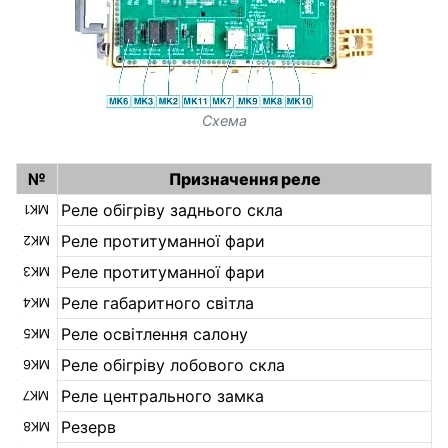
Схема
№
Призначення реле
Реле обігріву заднього скла
MK1
Реле протитуманної фари
MK2
Реле протитуманної фари
MK3
Реле габаритного світла
MK4
Реле освітлення салону
MK5
Реле обігріву лобового скла
MK6
Реле центрального замка
MK7
Резерв
MK8