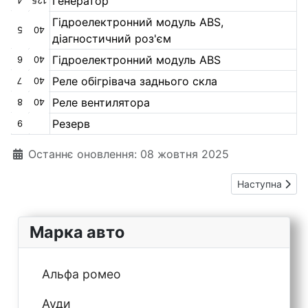
Генератор
4
125
Гідроелектронний модуль ABS,
5
40
діагностичний роз'єм
Гідроелектронний модуль ABS
6
40
Реле обігрівача заднього скла
7
40
Реле вентилятора
8
40
Резерв
9
Деталі
Останнє оновлення: 08 жовтня 2025
Наступна статт
Наступна
Марка авто
Альфа ромео
Ауди