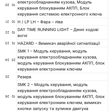
електрообладнанням кузова, Модуль
20
10
керування блокуванням АКПП, Блок
керування системою електронного ключа
H / LP LH – Фара – ліва
21
10
DAY TIME RUNNING LIGHT – Денні ходові
22
10
вогні
HAZARD – Вимикач аварійної сигналізації
23
15
SMK 1 – Модуль керування, модуль
керування електрообладнанням кузова,
24
25
модуль керування блокуванням АКПП, блок
керування електронним ключем
Резерв
25
SMK 2 – Модуль керування, модуль
керування електрообладнанням кузова,
модуль керування блокуванням АКПП, блок
26
10
керування електронним ключем, вимикач
кнопки запуску та зупинки двигуна