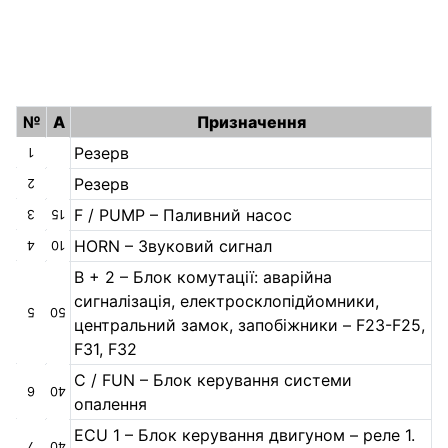
№
A
Призначення
Резерв
1
Резерв
2
F / PUMP – Паливний насос
3
15
HORN – Звуковий сигнал
4
10
B + 2 – Блок комутації: аварійна
сигналізація, електросклопідйомники,
5
50
центральний замок, запобіжники – F23-F25,
F31, F32
C / FUN – Блок керування системи
6
40
опалення
ECU 1 – Блок керування двигуном – реле 1.
7
40