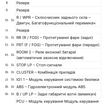
Резерв
8
Резерв
9
R / WPR – Склоочисник заднього скла –
10
15
Двигун, Багатофункціональний перемикач
Резерв
11
RR (R / FOG) – Протитуманні фари (задні)
12
10
FRT (F / FOG) – Протитуманні фари (передні)
13
10
ROOM 2 – Реле економії батареї
14
10
(автоматичне захисне відключення)
STOP LP – Стоп-сигнали
15
15
CLUSTER – Комбінація приладів
16
10
IG1 1 – Модуль керування системою безпеки
17
10
ABS – Гідроелектронний модуль ABS
18
10
B / UP LP – Задні габаритні вогні (вимикач)
19
10
PCU – Модуль керування Модуль керування