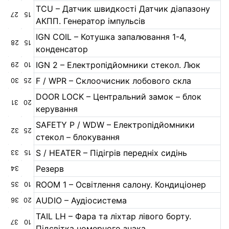
TCU – Датчик швидкості Датчик діапазону
27
15
АКПП. Генератор імпульсів
IGN COIL – Котушка запалювання 1-4,
28
15
конденсатор
IGN 2 – Електропідйомники стекол. Люк
29
10
F / WPR – Склоочисник лобового скла
30
25
DOOR LOCK – Центральний замок – блок
31
20
керування
SAFETY P / WDW – Електропідйомники
32
25
стекол – блокування
S / HEATER – Підігрів передніх сидінь
33
15
Резерв
34
ROOM 1 – Освітлення салону. Кондиціонер
35
10
AUDIO – Аудіосистема
36
20
TAIL LH – Фара та ліхтар лівого борту.
37
10
Підсвітка номерного знака