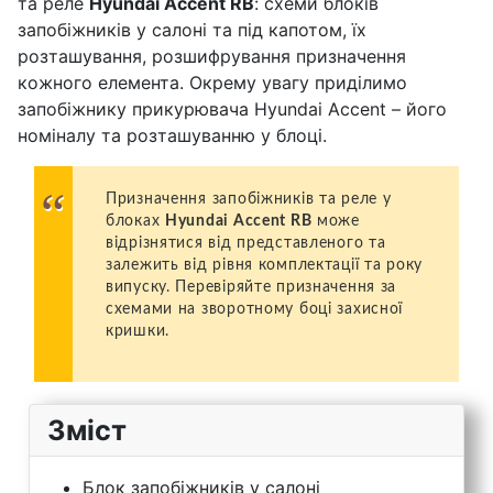
та реле
Hyundai Accent RB
: схеми блоків
запобіжників у салоні та під капотом, їх
розташування, розшифрування призначення
кожного елемента. Окрему увагу приділимо
запобіжнику прикурювача Hyundai Accent – його
номіналу та розташуванню у блоці.
Призначення запобіжників та реле у
блоках
Hyundai Accent RB
може
відрізнятися від представленого та
залежить від рівня комплектації та року
випуску. Перевіряйте призначення за
схемами на зворотному боці захисної
кришки.
Зміст
Блок запобіжників у салоні