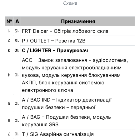
Схема
№
A
Призначення
FRT-Deicer – Обігрів лобового скла
1
15
P / OUTLET – Розетка 12В
2
15
C / LIGHTER – Прикурювач
3
10
АСС – Замок запалювання – аудіосистема,
модуль керування електрообладнанням
кузова, модуль керування блокуванням
4
10
АКПП, блок керування системою
електронного ключа
A / BAG IND – Індикатор деактивації
5
10
подушки безпеки – передньої
A / BAG – Подушки безпеки, модуль
6
10
керування SRS
T / SIG Аварійна сигналізація
7
10