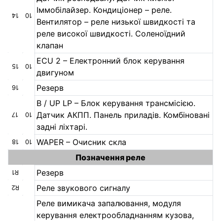
Іммобілайзер. Кондиціонер – реле.
14
10
Вентилятор – реле низької швидкості та
реле високої швидкості. Соленоїдний
клапан
ECU 2 – Електронний блок керування
15
10
двигуном
Резерв
16
B / UP LP – Блок керування трансмісією.
Датчик АКПП. Панель приладів. Комбіновані
17
10
задні ліхтарі.
WAPER – Очисник скла
18
10
Позначення реле
Резерв
R1
Реле звукового сигналу
R2
Реле вимикача запалювання, модуля
керування електрообладнанням кузова,