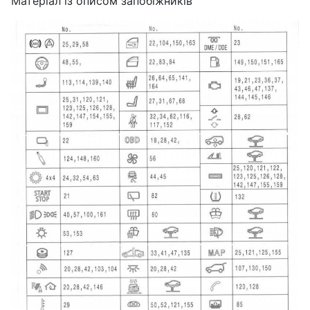
Матеріал із описом запобіжників