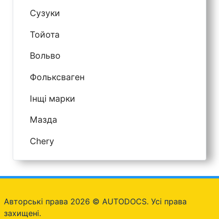
Сузуки
Тойота
Вольво
Фольксваген
Інщі марки
Мазда
Chery
Авторські права 2026 © AUTODOCS. Усі права
захищені.