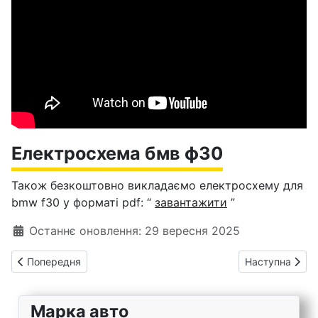
Електросхема бмв ф30
Також безкоштовно викладаємо електросхему для
bmw f30 у форматі pdf: “
завантажити
”
Деталі
Останнє оновлення: 29 вересня 2025
Попередня стаття: Bmw x3 f25 запобіжники зі схемами
Наступна статт
Попередня
Наступна
Марка авто