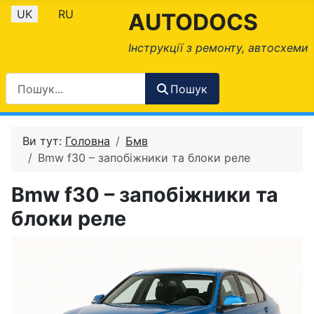
Оберіть свою мову
UK
RU
AUTODOCS
Інструкції з ремонту, автосхеми
Пошук
Ви тут:
Головна
Бмв
Bmw f30 – запобіжники та блоки реле
Bmw f30 – запобіжники та
блоки реле