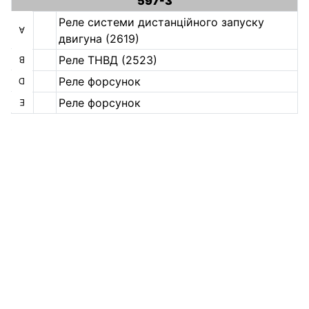
597-3
Реле системи дистанційного запуску
А
двигуна (2619)
Реле ТНВД (2523)
B
Реле форсунок
D
Реле форсунок
E