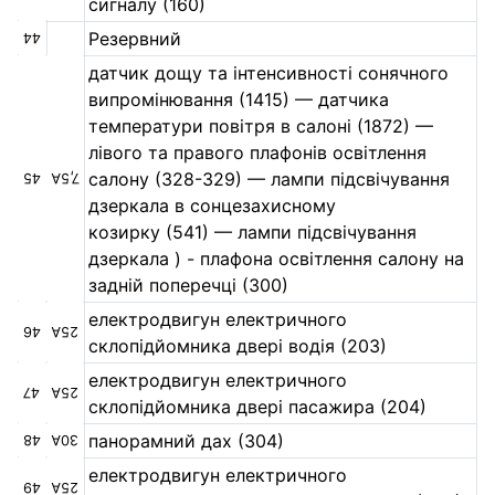
сигналу (160)
Резервний
44
датчик дощу та інтенсивності сонячного
випромінювання (1415) — датчика
температури повітря в салоні (1872) —
лівого та правого плафонів освітлення
салону (328-329) — лампи підсвічування
45
7,5А
дзеркала в сонцезахисному
козирку (541) — лампи підсвічування
дзеркала ) - плафона освітлення салону на
задній поперечці (300)
електродвигун електричного
46
25А
склопідйомника двері водія (203)
електродвигун електричного
47
25А
склопідйомника двері пасажира (204)
панорамний дах (304)
48
30А
електродвигун електричного
49
25А