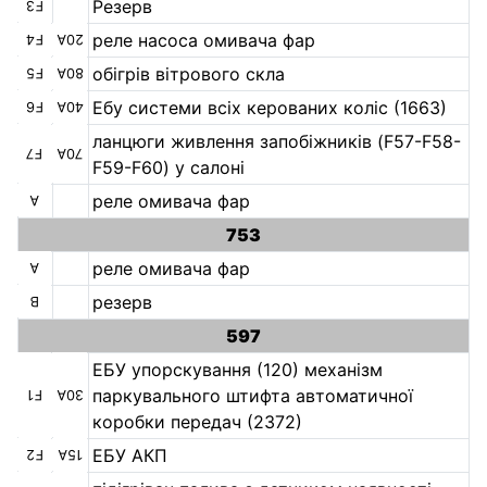
Резерв
F3
реле насоса омивача фар
F4
20А
обігрів вітрового скла
F5
80А
Ебу системи всіх керованих коліс (1663)
F6
40А
ланцюги живлення запобіжників (F57-F58-
F7
70А
F59-F60) у салоні
реле омивача фар
А
753
реле омивача фар
А
резерв
B
597
ЕБУ упорскування (120) механізм
паркувального штифта автоматичної
F1
30А
коробки передач (2372)
ЕБУ АКП
F2
15А