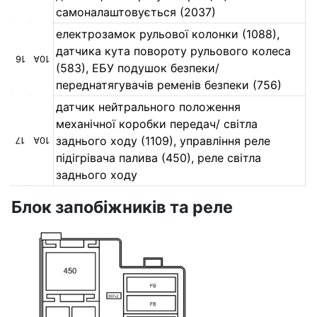
самоналаштовується (2037)
електрозамок рульової колонки (1088),
датчика кута повороту рульового колеса
16
10А
(583), ЕБУ подушок безпеки/
переднатягувачів ременів безпеки (756)
датчик нейтрального положення
механічної коробки передач/ світла
заднього ходу (1109), управління реле
17
10А
підігрівача палива (450), реле світла
заднього ходу
Блок запобіжників та реле