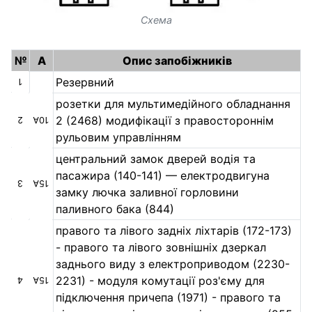
Схема
№
А
Опис запобіжників
Резервний
1
розетки для мультимедійного обладнання
2 (2468) модифікації з правостороннім
2
10А
рульовим управлінням
центральний замок дверей водія та
пасажира (140-141) — електродвигуна
3
15А
замку лючка заливної горловини
паливного бака (844)
правого та лівого задніх ліхтарів (172-173)
- правого та лівого зовнішніх дзеркал
заднього виду з електроприводом (2230-
2231) - модуля комутації роз'єму для
4
15А
підключення причепа (1971) - правого та