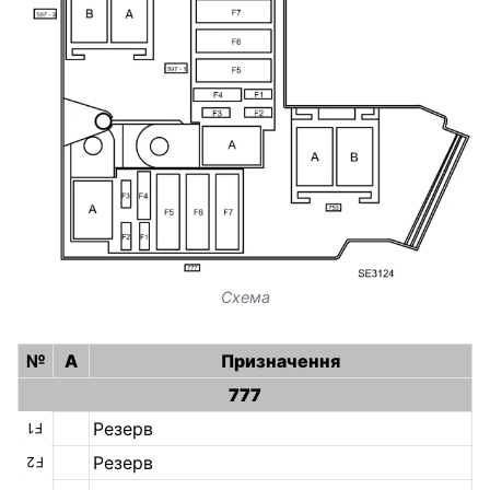
Схема
№
А
Призначення
777
Резерв
F1
Резерв
F2