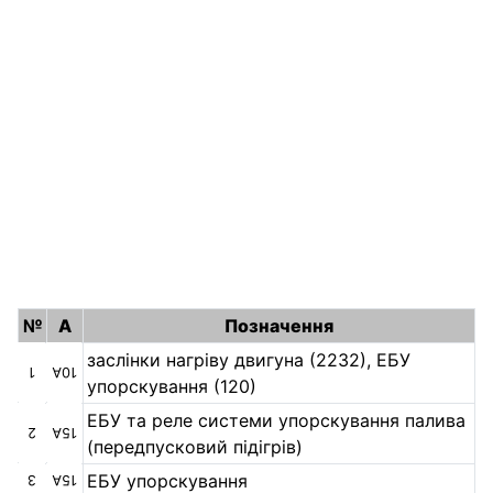
№
А
Позначення
заслінки нагріву двигуна (2232), ЕБУ
1
10А
упорскування (120)
ЕБУ та реле системи упорскування палива
2
15А
(передпусковий підігрів)
ЕБУ упорскування
3
15А