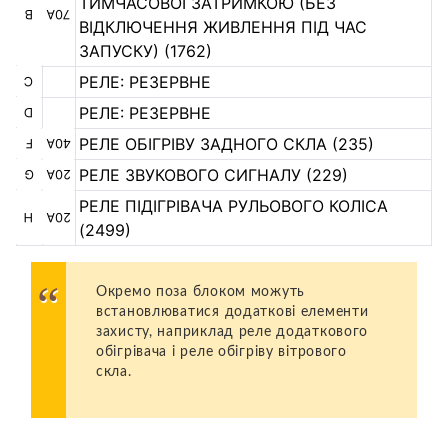
ТИМЧАСОВОЇ ЗАТРИМКОЮ (БЕЗ
B
70А
ВІДКЛЮЧЕННЯ ЖИВЛЕННЯ ПІД ЧАС
ЗАПУСКУ) (1762)
РЕЛЕ: РЕЗЕРВНЕ
C
РЕЛЕ: РЕЗЕРВНЕ
D
РЕЛЕ ОБІГРІВУ ЗАДНОГО СКЛА (235)
F
40А
РЕЛЕ ЗВУКОВОГО СИГНАЛУ (229)
G
20А
РЕЛЕ ПІДІГРІВАЧА РУЛЬОВОГО КОЛІСА
H
20А
(2499)
Окремо поза блоком можуть
встановлюватися додаткові елементи
захисту, наприклад реле додаткового
обігрівача і реле обігріву вітрового
скла.