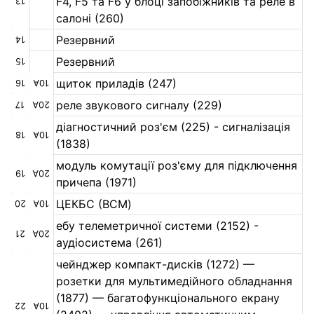
F4, F5 та F6 у блоці запобіжників та реле в
13
салоні (260)
Резервний
14
Резервний
15
щиток приладів (247)
16
10А
реле звукового сигналу (229)
17
20А
діагностичний роз'єм (225) - сигналізація
18
10А
(1838)
модуль комутації роз'єму для підключення
19
20А
причепа (1971)
ЦЕКБС (BCM)
20
10А
ебу телеметричної системи (2152) -
21
20А
аудіосистема (261)
чейнджер компакт-дисків (1272) —
розетки для мультимедійного обладнання
(1877) — багатофункціонального екрану
22
10А