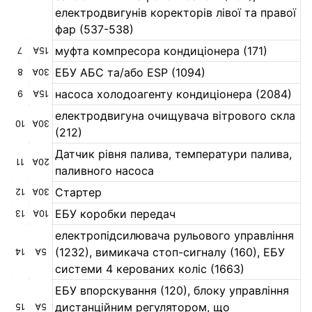
електродвигунів коректорів лівої та правої
фар (537-538)
муфта компресора кондиціонера (171)
7
15А
ЕБУ АБС та/або ESP (1094)
8
30А
насоса холодоагенту кондиціонера (2084)
9
15А
електродвигуна очищувача вітрового скла
10
30А
(212)
Датчик рівня палива, температури палива,
11
20А
паливного насоса
Стартер
12
30А
ЕБУ коробки передач
13
10А
електропідсилювача рульового управління
(1232), вимикача стоп-сигналу (160), ЕБУ
14
5А
системи 4 керованих коліс (1663)
ЕБУ впорскування (120), блоку управління
дистанційним регулятором, що
15
5А