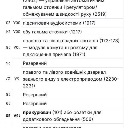
(2402) — управління автоматичним
гальмом стоянки і регулятором/
обмежувачем швидкості руху (2519)
підсилювач аудіосистеми (1917)
23
30А
ебу гальма стоянки (1217)
24
30А
правого та лівого задніх ліхтарів (172-173)
— модуля комутації роз'єму для
25
10А
підключення причепа (1971)
Резервний
26
правого та лівого зовнішніх дзеркал
заднього виду з електроприводом (2230-
27
5А
2231)
Резервний
28
Резервний
29
прикурювач
(101) або розетки для
30
15А
додаткового обладнання (506)