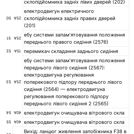
склопідйомника задніх лівих дверей (202)
електродвигун електричного
склопідйомника задніх правих дверей
50
25А
(201)
ебу системи запам'ятовування положення
51
25А
переднього правого сидіння (2576)
перемикач складання заднього сидіння
52
15А
ебу системи запам'ятовування положення
переднього лівого сидіння (2567):
електродвигуна регулювання
поперекового підпору переднього лівого
53
25А
сидіння (2564) — електродвигуна
регулювання поперекового підпору
переднього лівого сидіння 2 (2565)
електродвигун очищувача вітрового скла
54
40А
електродвигун очищувача вітрового скла
55
40А
Вихід: ланцюг живлення запобіжника F38 в