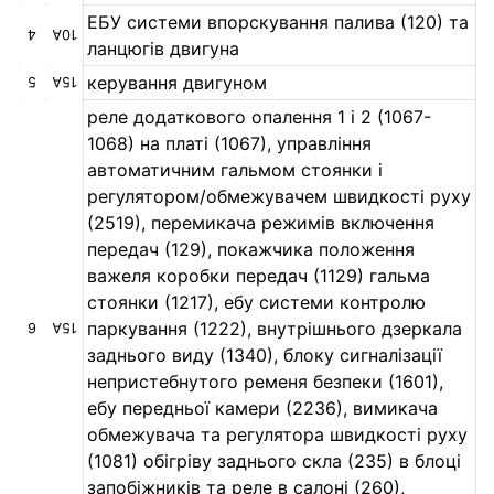
ЕБУ системи впорскування палива (120) та
4
10А
ланцюгів двигуна
керування двигуном
5
15А
реле додаткового опалення 1 і 2 (1067-
1068) на платі (1067), управління
автоматичним гальмом стоянки і
регулятором/обмежувачем швидкості руху
(2519), перемикача режимів включення
передач (129), покажчика положення
важеля коробки передач (1129) гальма
стоянки (1217), ебу системи контролю
паркування (1222), внутрішнього дзеркала
6
15А
заднього виду (1340), блоку сигналізації
непристебнутого ременя безпеки (1601),
ебу передньої камери (2236), вимикача
обмежувача та регулятора швидкості руху
(1081) обігріву заднього скла (235) в блоці
запобіжників та реле в салоні (260),