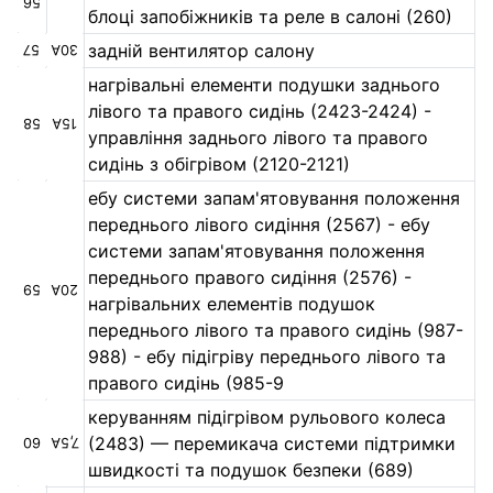
56
блоці запобіжників та реле в салоні (260)
задній вентилятор салону
57
30А
нагрівальні елементи подушки заднього
лівого та правого сидінь (2423-2424) -
58
15А
управління заднього лівого та правого
сидінь з обігрівом (2120-2121)
ебу системи запам'ятовування положення
переднього лівого сидіння (2567) - ебу
системи запам'ятовування положення
переднього правого сидіння (2576) -
59
20А
нагрівальних елементів подушок
переднього лівого та правого сидінь (987-
988) - ебу підігріву переднього лівого та
правого сидінь (985-9
керуванням підігрівом рульового колеса
(2483) — перемикача системи підтримки
60
7,5А
швидкості та подушок безпеки (689)