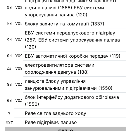
підігрівач палива з датчиком наявності
води в паливі (1866) ЕБУ системи
F3
30А
упорскування палива (120)
блоку захисту та комутації (1337)
F4
40А
ЕБУ системи передпускового підігріву
(257) ЕБУ системи упорскування палива
F5
70А
(120)
ЕБУ автоматичної коробки передач (119)
F6
50А
електровентилятора системи
F7
60А
охолодження двигуна (188)
ланцюга блоку управління
F8
70А
занурювальними підігрівачами (1550)
блок інтерфейсу додаткового обігрівача
F9
70А
(1550)
Реле світла заднього ходу
А
Реле підігріває паливо
450