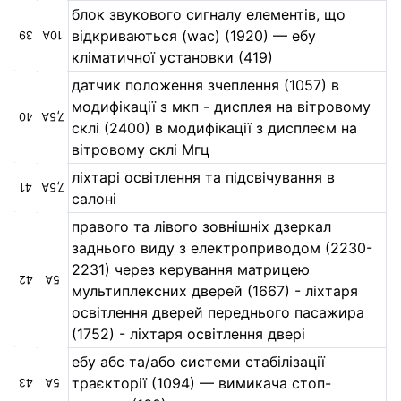
блок звукового сигналу елементів, що
відкриваються (wac) (1920) — ебу
39
10А
кліматичної установки (419)
датчик положення зчеплення (1057) в
модифікації з мкп - дисплея на вітровому
40
7,5А
склі (2400) в модифікації з дисплеєм на
вітровому склі Мгц
ліхтарі освітлення та підсвічування в
41
7,5А
салоні
правого та лівого зовнішніх дзеркал
заднього виду з електроприводом (2230-
2231) через керування матрицею
42
5А
мультиплексних дверей (1667) - ліхтаря
освітлення дверей переднього пасажира
(1752) - ліхтаря освітлення двері
ебу абс та/або системи стабілізації
траєкторії (1094) — вимикача стоп-
43
5А