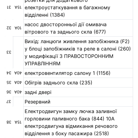
розетки для додаткового
електроустаткування в багажному
31
15А
відділенні (1384)
насос двосторонньої дії омивача
32
10А
вітрового та заднього скла (677)
Вихід: ланцюги живлення запобіжника (F2)
у блоці запобіжників та реле в салоні (260)
33
у модифікації З ПРАВОСТОРОННИМ
УПРАВЛІННЯМ
електровентилятор салону 1 (1156)
34
40А
Обігрів заднього скла (235)
35
40А
задні двері
36
40А
Резервний
37
Електродвигун замку лючка заливної
горловини паливного бака (844) 10А
38
15А
електродвигуна відмикання речового
відділення з боку пасажира (2518)