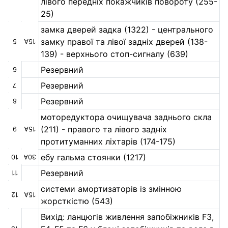
лівого передніх покажчиків повороту (255-
25)
замка дверей задка (1322) - центрального
замку правої та лівої задніх дверей (138-
5
15А
139) - верхнього стоп-сигналу (639)
Резервний
6
Резервний
7
Резервний
8
моторедуктора очищувача заднього скла
(211) - правого та лівого задніх
9
15А
протитуманних ліхтарів (174-175)
ебу гальма стоянки (1217)
10
30А
Резервний
11
системи амортизаторів із змінною
12
15А
жорсткістю (543)
Вихід: ланцюгів живлення запобіжників F3,