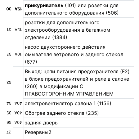
прикуриватель
(101) или розетки для
30
15А
дополнительного оборудования (506)
розетки для дополнительного
электрооборудования в багажном
31
15А
отделении (1384)
насос двухстороннего действия
омывателя ветрового и заднего стекол
32
10А
(677)
Выход: цепи питания предохранителя (F2)
в блоке предохранителей и реле в салоне
33
(260) в модификации С
ПРАВОСТОРОННИМ УПРАВЛЕНИЕМ
электровентилятор салона 1 (1156)
34
40А
Обогрев заднего стекла (235)
35
40А
задняя дверь
36
40А
Резервный
37