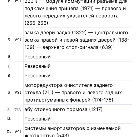
2231) — модуля коммутации разъема для
4
15A
подключения прицепа (1971) — правого и
левого передних указателей поворота
(255-256).
замка двери задка (1322) — центрального
замка правой и левой задних дверей (138-
5
15A
139) — верхнего стоп-сигнала (639)
Резервный
6
Резервный
7
Резервный
8
моторедуктора очистителя заднего
стекла (211) — правого и левого задних
9
15A
противотуманных фонарей (174-175)
эбу стояночного тормоза (1217)
10
30A
Резервный
11
системы амортизаторов с изменяемой
12
15А
жесткостью (543)