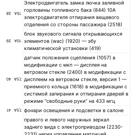
Электродвигатель замка лючка заливной
горловины топливного бака (844) 10А
38
15А
электродвигателя отпирания вещевого
отделения со стороны пассажира (2518)
блок звукового сигнала открывающихся
элементов (wac) (1920) — эбу
39
10А
климатической установки (419)
датчик положения сцепления (1057) в
модификации с мкп — дисплея на
ветровом стекле (2400) в модификации с
дисплеем на ветровом стекле, версия 1 —
40
7,5А
приемного кольца (1618) в модификации с
системой запирания и отпирания дверей в
режиме “свободные руки” на 433 мгц
фонари освещения и подсветки в салоне
41
7,5А
правого и левого наружных зеркал
заднего вида с электроприводом (2230-
2231) через управление матрицей