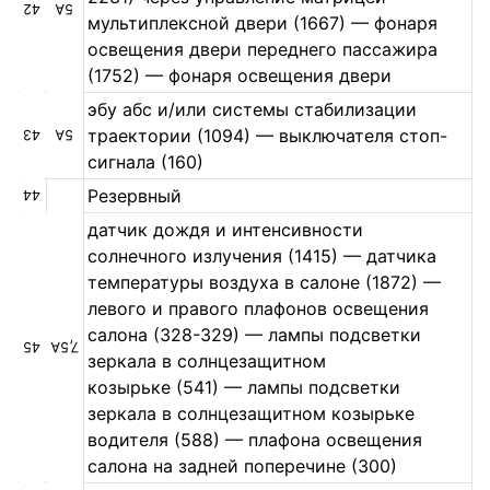
42
5А
мультиплексной двери (1667) — фонаря
освещения двери переднего пассажира
(1752) — фонаря освещения двери
эбу абс и/или системы стабилизации
траектории (1094) — выключателя стоп-
43
5А
сигнала (160)
Резервный
44
датчик дождя и интенсивности
солнечного излучения (1415) — датчика
температуры воздуха в салоне (1872) —
левого и правого плафонов освещения
салона (328-329) — лампы подсветки
45
7,5А
зеркала в солнцезащитном
козырьке (541) — лампы подсветки
зеркала в солнцезащитном козырьке
водителя (588) — плафона освещения
салона на задней поперечине (300)