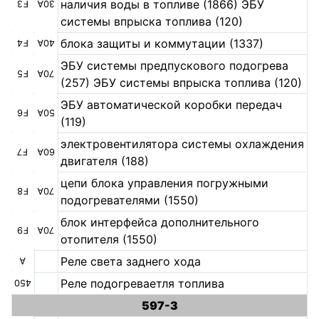
наличия воды в топливе (1866) ЭБУ
F3
30А
системы впрыска топлива (120)
блока защиты и коммутации (1337)
F4
40А
ЭБУ системы предпускового подогрева
F5
70А
(257) ЭБУ системы впрыска топлива (120)
ЭБУ автоматической коробки передач
F6
50А
(119)
электровентилятора системы охлаждения
F7
60А
двигателя (188)
цепи блока управления погружными
F8
70А
подогревателями (1550)
блок интерфейса дополнительного
F9
70А
отопителя (1550)
Реле света заднего хода
А
Реле подогреваетля топлива
450
597-3