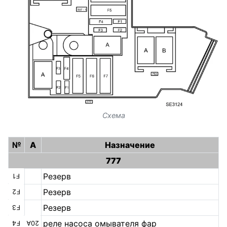
Схема
№
А
Назначение
777
Резерв
F1
Резерв
F2
Резерв
F3
реле насоса омывателя фар
F4
20А