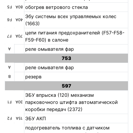
обогрев ветрового стекла
F5
80А
Эбу системы всех управляемых колес
F6
40А
(1663)
цепи питания предохранителей (F57-F58-
F7
70А
F59-F60) в салоне
реле омывателя фар
А
753
реле омывателя фар
А
резерв
B
597
ЭБУ впрыска (120) механизм
парковочного штифта автоматической
F1
30А
коробки передач (2372)
ЭБУ АКП
F2
15A
подогреватель топлива с датчиком