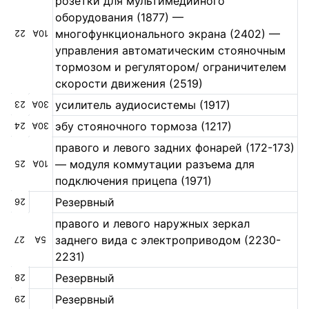
розетки для мультимедийного
оборудования (1877) —
многофункционального экрана (2402) —
22
10А
управления автоматическим стояночным
тормозом и регулятором/ ограничителем
скорости движения (2519)
усилитель аудиосистемы (1917)
23
30А
эбу стояночного тормоза (1217)
24
30А
правого и левого задних фонарей (172-173)
— модуля коммутации разъема для
25
10А
подключения прицепа (1971)
Резервный
26
правого и левого наружных зеркал
заднего вида с электроприводом (2230-
27
5А
2231)
Резервный
28
Резервный
29