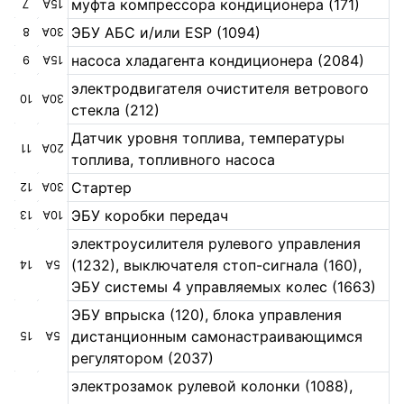
муфта компрессора кондиционера (171)
7
15А
ЭБУ АБС и/или ESP (1094)
8
30А
насоса хладагента кондиционера (2084)
9
15А
электродвигателя очистителя ветрового
10
30А
стекла (212)
Датчик уровня топлива, температуры
11
20А
топлива, топливного насоса
Стартер
12
30А
ЭБУ коробки передач
13
10А
электроусилителя рулевого управления
(1232), выключателя стоп-сигнала (160),
14
5А
ЭБУ системы 4 управляемых колес (1663)
ЭБУ впрыска (120), блока управления
дистанционным самонастраивающимся
15
5А
регулятором (2037)
электрозамок рулевой колонки (1088),