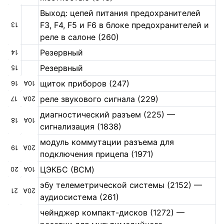
Выход: цепей питания предохранителей
F3, F4, F5 и F6 в блоке предохранителей и
13
реле в салоне (260)
Резервный
14
Резервный
15
щиток приборов (247)
16
10A
реле звукового сигнала (229)
17
20A
диагностический разъем (225) —
18
10A
сигнализация (1838)
модуль коммутации разъема для
19
20А
подключения прицепа (1971)
ЦЭКБС (BCM)
20
10А
эбу телеметрической системы (2152) —
21
20А
аудиосистема (261)
чейнджер компакт-дисков (1272) —