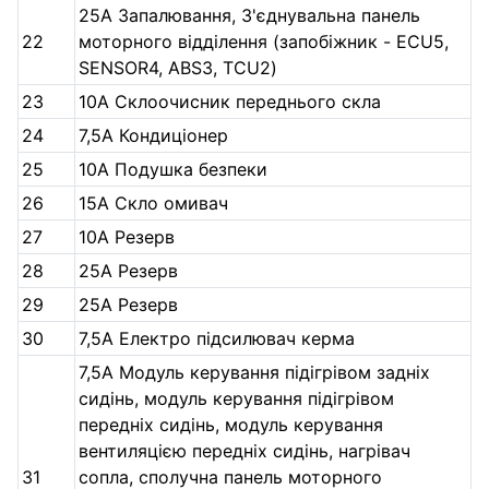
25А Запалювання, З'єднувальна панель
22
моторного відділення (запобіжник - ECU5,
SENSOR4, ABS3, TCU2)
23
10А Склоочисник переднього скла
24
7,5А Кондиціонер
25
10А Подушка безпеки
26
15А Скло омивач
27
10А Резерв
28
25А Резерв
29
25А Резерв
30
7,5А Електро підсилювач керма
7,5А Модуль керування підігрівом задніх
сидінь, модуль керування підігрівом
передніх сидінь, модуль керування
вентиляцією передніх сидінь, нагрівач
31
сопла, сполучна панель моторного