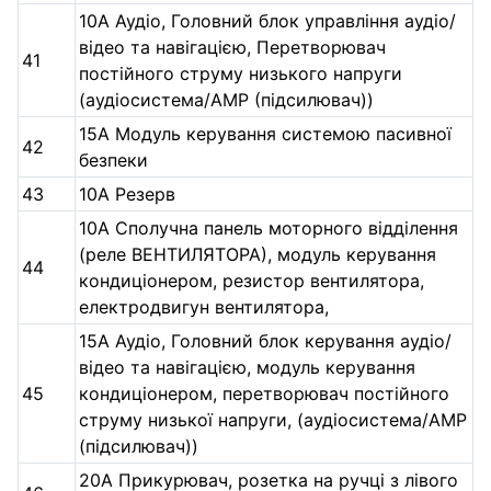
10А Аудіо, Головний блок управління аудіо/
відео та навігацією, Перетворювач
41
постійного струму низького напруги
(аудіосистема/AMP (підсилювач))
15А Модуль керування системою пасивної
42
безпеки
43
10А Резерв
10А Сполучна панель моторного відділення
(реле ВЕНТИЛЯТОРА), модуль керування
44
кондиціонером, резистор вентилятора,
електродвигун вентилятора,
15А Аудіо, Головний блок керування аудіо/
відео та навігацією, модуль керування
45
кондиціонером, перетворювач постійного
струму низької напруги, (аудіосистема/AMP
(підсилювач))
20А Прикурювач, розетка на ручці з лівого