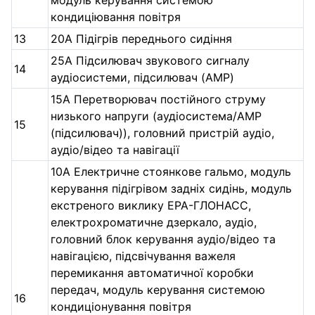
модуль керування системою
кондиціювання повітря
13
20А Підігрів переднього сидіння
25А Підсилювач звукового сигналу
14
аудіосистеми, підсилювач (AMP)
15А Перетворювач постійного струму
низького напруги (аудіосистема/AMP
15
(підсилювач)), головний пристрій аудіо,
аудіо/відео та навігації
10А Електричне стоянкове гальмо, модуль
керування підігрівом задніх сидінь, модуль
екстреного виклику ЕРА-ГЛОНАСС,
електрохроматичне дзеркало, аудіо,
головний блок керування аудіо/відео та
навігацією, підсвічування важеля
перемикання автоматичної коробки
передач, модуль керування системою
16
кондиціонування повітря