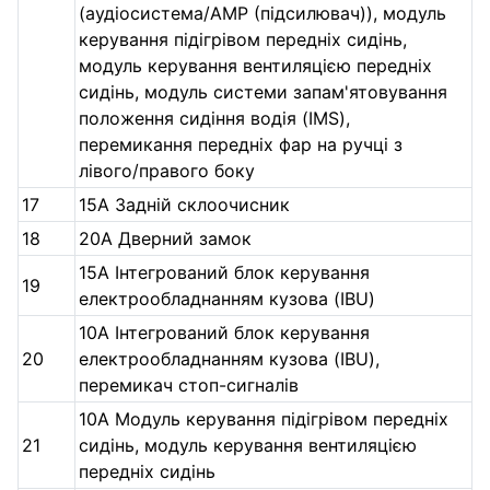
(аудіосистема/AMP (підсилювач)), модуль
керування підігрівом передніх сидінь,
модуль керування вентиляцією передніх
сидінь, модуль системи запам'ятовування
положення сидіння водія (IMS),
перемикання передніх фар на ручці з
лівого/правого боку
17
15А Задній склоочисник
18
20А Дверний замок
15А Інтегрований блок керування
19
електрообладнанням кузова (IBU)
10А Інтегрований блок керування
20
електрообладнанням кузова (IBU),
перемикач стоп-сигналів
10А Модуль керування підігрівом передніх
21
сидінь, модуль керування вентиляцією
передніх сидінь