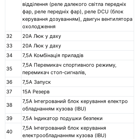
відділення (реле далекого світла передніх
фар, реле передніх фар), реле DCU (блок
керування дозуванням), двигун вентилятора
охолодження
32
20А Люк у даху
33
20А Люк у даху
34
7,5А Комбінація приладів
7,5А Перемикач спортивного режиму,
35
перемикач стоп-сигналів,
36
7,5А Запуск
37
15А Резерв
7,5А Інтегрований блок керування електро
38
обладнанням кузова (IBU)
39
7,5А Індикатор подушки безпеки
7,5А Інтегрований блок керування
40
електрообладнанням кузова (IBU)