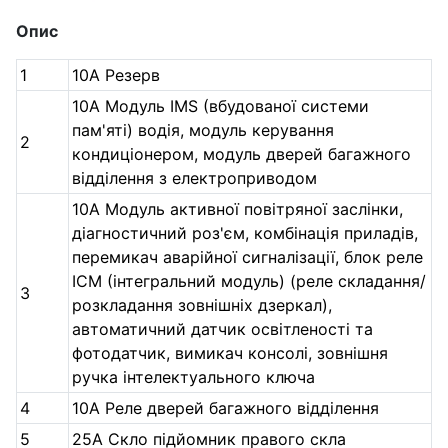
Опис
1
10А Резерв
10А Модуль IMS (вбудованої системи
пам'яті) водія, модуль керування
2
кондиціонером, модуль дверей багажного
відділення з електроприводом
10А Модуль активної повітряної заслінки,
діагностичний роз'єм, комбінація приладів,
перемикач аварійної сигналізації, блок реле
ICM (інтегральний модуль) (реле складання/
3
розкладання зовнішніх дзеркал),
автоматичний датчик освітленості та
фотодатчик, вимикач консолі, зовнішня
ручка інтелектуального ключа
4
10А Реле дверей багажного відділення
5
25А Скло підйомник правого скла