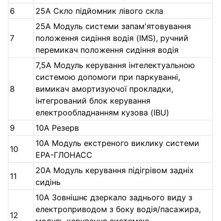
6
25А Скло підйомник лівого скла
25А Модуль системи запам'ятовування
7
положення сидіння водія (IMS), ручний
перемикач положення сидіння водія
7,5А Модуль керування інтелектуальною
системою допомоги при паркуванні,
8
вимикач амортизуючої прокладки,
інтегрований блок керування
електрообладнанням кузова (IBU)
9
10А Резерв
10А Модуль екстреного виклику системи
10
ЕРА-ГЛОНАСС
20А Модуль керування підігрівом задніх
11
сидінь
10А Зовнішнє дзеркало заднього виду з
електроприводом з боку водія/пасажира,
12