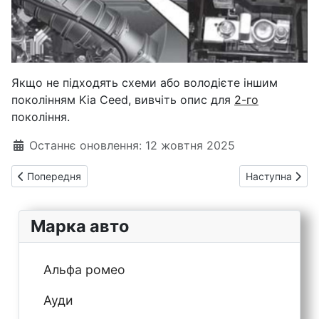
Якщо не підходять схеми або володієте іншим
поколінням Kia Ceed, вивчіть опис для
2-го
покоління.
Деталі
Останнє оновлення: 12 жовтня 2025
Попередня стаття: Kia Cerato 2 запобіжники та реле
Наступна статт
Попередня
Наступна
Марка авто
Альфа ромео
Ауди