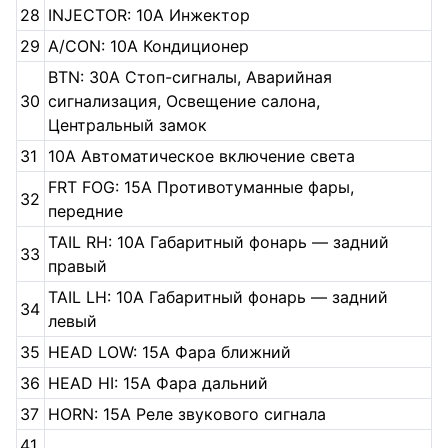
28
INJECTOR: 10A Инжектор
29
A/CON: 10A Кондиционер
BTN: 30A Стоп-сигналы, Аварийная
30
сигнализация, Освещение салона,
Центральный замок
31
10А Автоматическое включение света
FRT FOG: 15A Противотуманные фары,
32
передние
TAIL RH: 10A Габаритный фонарь — задний
33
правый
TAIL LH: 10A Габаритный фонарь — задний
34
левый
35
HEAD LOW: 15A Фара ближний
36
HEAD HI: 15A Фара дальний
37
HORN: 15A Реле звукового сигнала
41