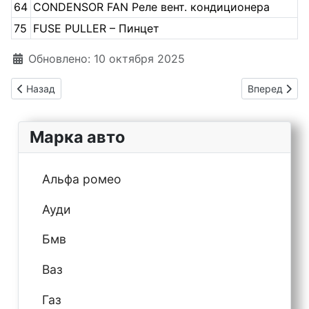
64
CONDENSOR FAN Реле вент. кондиционера
75
FUSE PULLER – Пинцет
Информация о материале
Обновлено: 10 октября 2025
Предыдущий: Kia Soul 1 предохранители и реле
Следующий: 
Назад
Вперед
Марка авто
Альфа ромео
Ауди
Бмв
Ваз
Газ