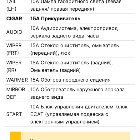
TAIL
10A Лампа габаритного света (левая
(LH)
задняя/ правая передняя)
CIGAR
15A Прикуриватель
10A Аудиосистема, электропривод
AUDIO
зеркала заднего вида, часы
WIPER
15А Стекло очиститель, омыватель
(FRT)
(передний), люк
WIPER
15А Стекло очиститель (задний).
(RR)
Омыватель (задний)
WARMER
15А Обогрев переднего сидения
MIRROR
10А Обогреватель наружного зеркала
DEF
заднего вида
10А Блок управления двигателем, блок
START
ЕСАТ (управляемая подвеска с
электронным управлением)