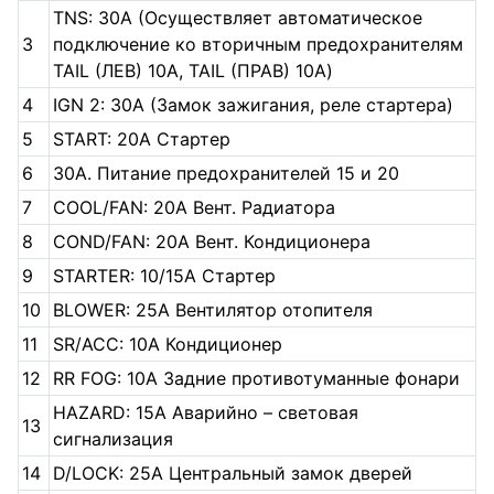
TNS: 30A (Осуществляет автоматическое
3
подключение ко вторичным предохранителям
TAIL (ЛЕВ) 10А, TAIL (ПРАВ) 10А)
4
IGN 2: 30A (Замок зажигания, реле стартера)
5
START: 20А Стартер
6
30А. Питание предохранителей 15 и 20
7
COOL/FAN: 20A Вент. Радиатора
8
COND/FAN: 20A Вент. Кондиционера
9
STARTER: 10/15A Стартер
10
BLOWER: 25A Вентилятор отопителя
11
SR/ACC: 10A Кондиционер
12
RR FOG: 10A Задние противотуманные фонари
HAZARD: 15A Аварийно – световая
13
сигнализация
14
D/LOCK: 25A Центральный замок дверей