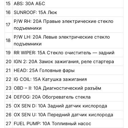
15
ABS: 30A АБС
16
SUNROOF: 15A Люк
P/W RH: 20A Правые электрические стекло
17
подъемники
P/W LH: 20A Левые электрические стекло
18
подъемники
19
RR WIPER: 15A Стекло очиститель — задний
20
IGN 2: 20A Замок зажигания, реле стартера
21
HEAD: 25A Головные фары
22
IG COIL: 15A Катушка зажигания
23
OBD – II: 10A Диагностический разъём
24
DEFOG: 20A Обогреватель стекла
25
OX SEN D: 10A Задний датчик кислорода
26
OX SEN U: 10A Передний датчик кислорода
27
FUEL PUMP: 10A Топливный насос