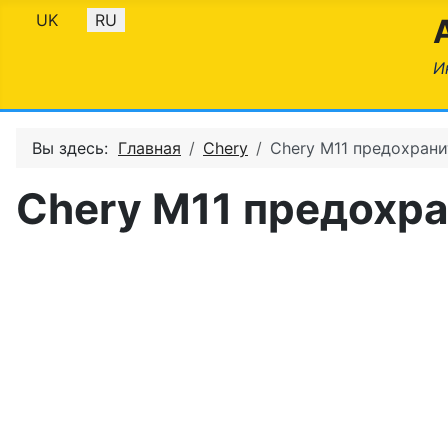
Выберите язык
UK
RU
И
Вы здесь:
Главная
Chery
Chery М11 предохрани
Chery М11 предохра