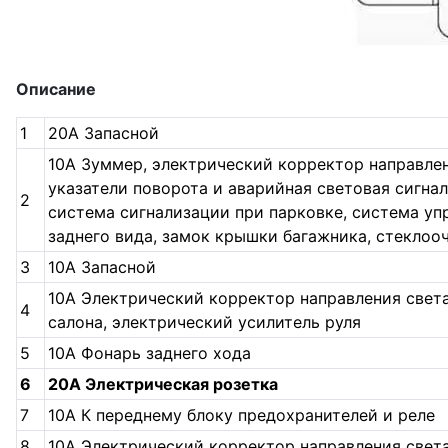
Описание
1
20А Запасной
10А Зуммер, электрический корректор направлен
указатели поворота и аварийная световая сигнал
2
система сигнализации при парковке, система уп
заднего вида, замок крышки багажника, стеклоо
3
10А Запасной
10А Электрический корректор направления света
4
салона, электрический усилитель руля
5
10А Фонарь заднего хода
6
20А Электрическая розетка
7
10А К переднему блоку предохранителей и реле
8
10А Электрический корректор направления света