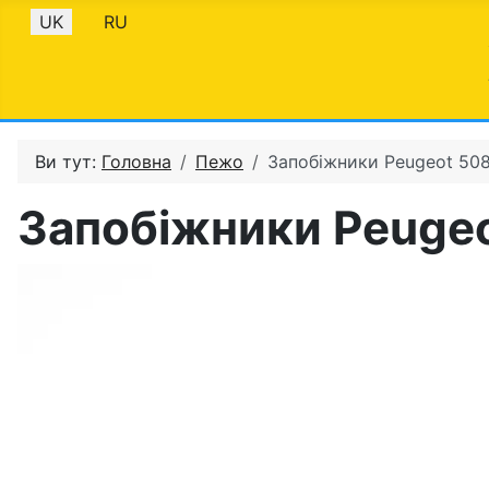
Оберіть свою мову
UK
RU
Ви тут:
Головна
Пежо
Запобіжники Peugeot 508
Запобіжники Peugeo