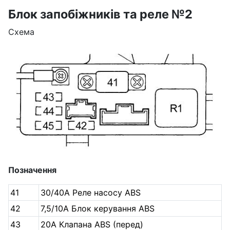
Блок запобіжників та реле №2
Схема
Позначення
41
30/40А Реле насосу ABS
42
7,5/10А Блок керування ABS
43
20А Клапана ABS (перед)