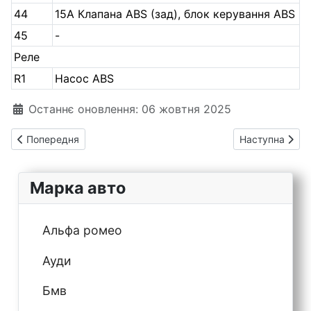
44
15А Клапана ABS (зад), блок керування ABS
45
-
Реле
R1
Насос ABS
Деталі
Останнє оновлення: 06 жовтня 2025
Попередня стаття: Honda Odyssey 2 (1999 – 2003) запобіжни
Наступна статт
Попередня
Наступна
Марка авто
Альфа ромео
Ауди
Бмв