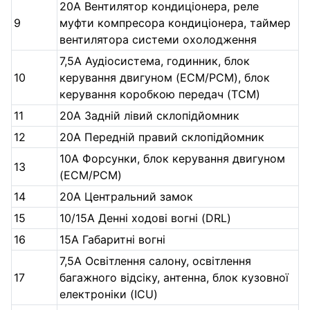
20A Вентилятор кондиціонера, реле
9
муфти компресора кондиціонера, таймер
вентилятора системи охолодження
7,5A Аудіосистема, годинник, блок
10
керування двигуном (ECM/PCM), блок
керування коробкою передач (TCM)
11
20A Задній лівий склопідйомник
12
20A Передній правий склопідйомник
10A Форсунки, блок керування двигуном
13
(ECM/PCM)
14
20A Центральний замок
15
10/15A Денні ходові вогні (DRL)
16
15A Габаритні вогні
7,5A Освітлення салону, освітлення
17
багажного відсіку, антенна, блок кузовної
електроніки (ICU)