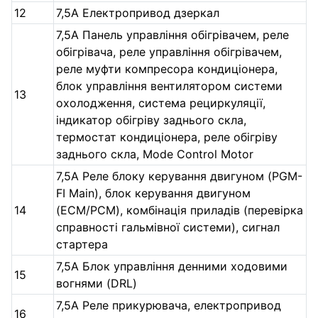
12
7,5A Електропривод дзеркал
7,5A Панель управління обігрівачем, реле
обігрівача, реле управління обігрівачем,
реле муфти компресора кондиціонера,
блок управління вентилятором системи
13
охолодження, система рециркуляції,
індикатор обігріву заднього скла,
термостат кондиціонера, реле обігріву
заднього скла, Mode Control Motor
7,5A Реле блоку керування двигуном (PGM-
FI Main), блок керування двигуном
14
(ECM/PCM), комбінація приладів (перевірка
справності гальмівної системи), сигнал
стартера
7,5A Блок управління денними ходовими
15
вогнями (DRL)
7,5А Реле прикурювача, електропривод
16