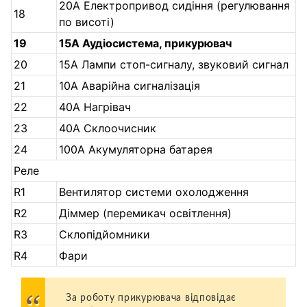
20A Електропривод сидіння (регулювання
18
по висоті)
19
15A Аудіосистема, прикурювач
20
15A Лампи стоп-сигналу, звуковий сигнал
21
10A Аварійна сигналізація
22
40A Нагрівач
23
40A Склоочисник
24
100A Акумуляторна батарея
Реле
R1
Вентилятор системи охолодження
R2
Діммер (перемикач освітлення)
R3
Склопідйомники
R4
Фари
За роботу прикурювача відповідає