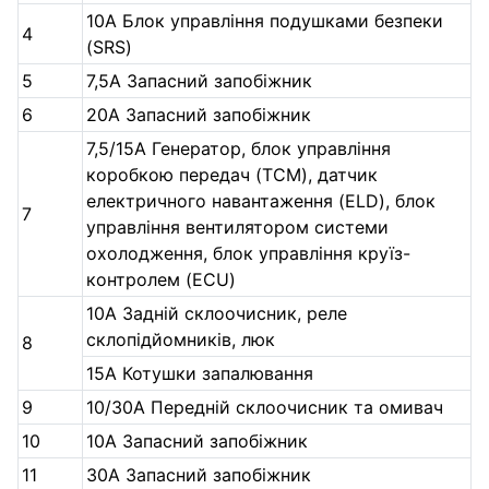
10A Блок управління подушками безпеки
4
(SRS)
5
7,5A Запасний запобіжник
6
20A Запасний запобіжник
7,5/15A Генератор, блок управління
коробкою передач (TCM), датчик
електричного навантаження (ELD), блок
7
управління вентилятором системи
охолодження, блок управління круїз-
контролем (ECU)
10A Задній склоочисник, реле
склопідйомників, люк
8
15A Котушки запалювання
9
10/30A Передній склоочисник та омивач
10
10A Запасний запобіжник
11
30A Запасний запобіжник