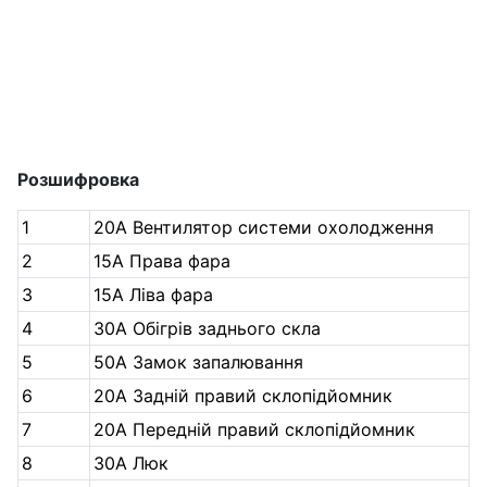
Розшифровка
1
20A Вентилятор системи охолодження
2
15A Права фара
3
15A Ліва фара
4
30A Обігрів заднього скла
5
50A Замок запалювання
6
20A Задній правий склопідйомник
7
20A Передній правий склопідйомник
8
30A Люк