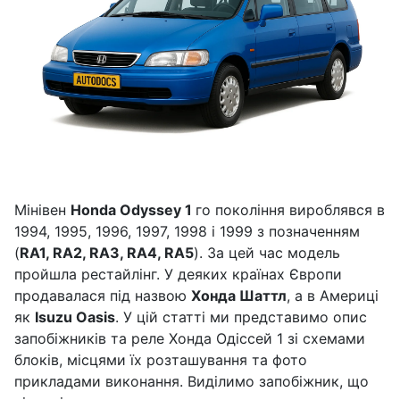
Мінівен
Honda Odyssey
1
го покоління вироблявся в
1994, 1995, 1996, 1997, 1998 і 1999 з позначенням
(
RA1, RA2, RA3, RA4, RA5
). За цей час модель
пройшла рестайлінг. У деяких країнах Європи
продавалася під назвою
Хонда Шаттл
, а в Америці
як
Isuzu Oasis
. У цій статті ми представимо опис
запобіжників та реле Хонда Одіссей 1 зі схемами
блоків, місцями їх розташування та фото
прикладами виконання. Виділимо запобіжник, що