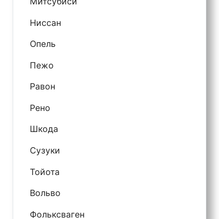
Митсубиси
Ниссан
Опель
Пежо
Равон
Рено
Шкода
Сузуки
Тойота
Вольво
Фольксваген