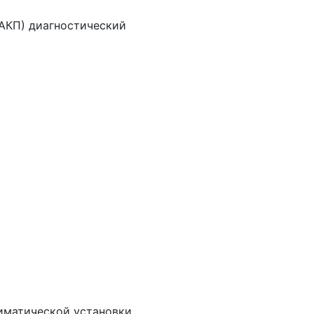
 АКП) диагностический
иматической установки,