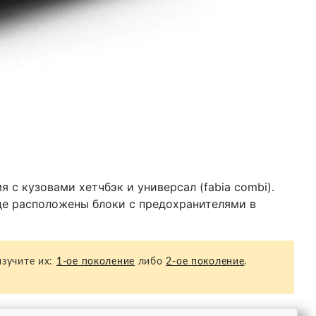
я с кузовами хетчбэк и универсал (fabia combi).
де расположены блоки с предохранителями в
зучите их:
1-ое поколение
либо
2-ое поколение
.