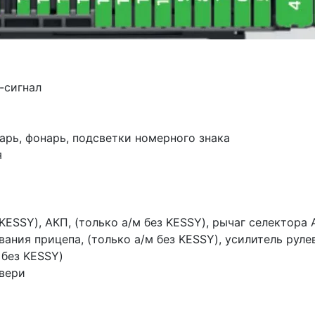
-сигнал
рь, фонарь, подсветки номерного знака
я
KESSY), АКП, (только а/м без KESSY), рычаг селектора 
вания прицепа, (только а/м без KESSY), усилитель руле
 без KESSY)
вери