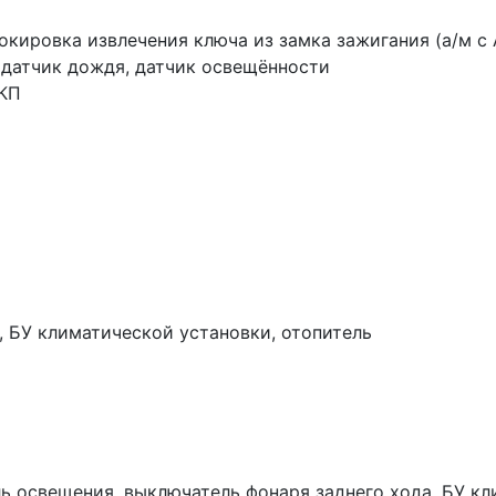
окировка извлечения ключа из замка зажигания (а/м с
, датчик дождя, датчик освещённости
АКП
, БУ климатической установки, отопитель
 освещения, выключатель фонаря заднего хода, БУ кл