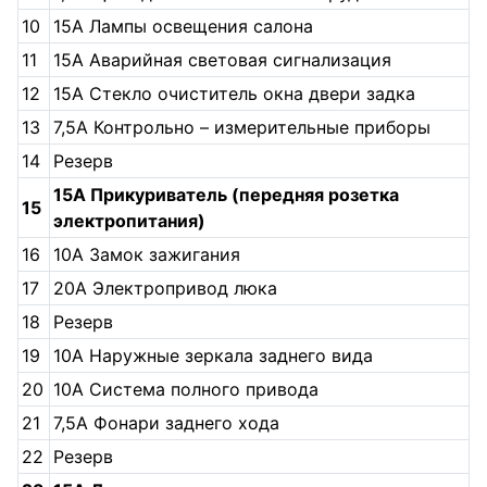
10
15А Лампы освещения салона
11
15А Аварийная световая сигнализация
12
15А Стекло очиститель окна двери задка
13
7,5А Контрольно – измерительные приборы
14
Резерв
15А Прикуриватель (передняя розетка
15
электропитания)
16
10А Замок зажигания
17
20А Электропривод люка
18
Резерв
19
10А Наружные зеркала заднего вида
20
10А Система полного привода
21
7,5А Фонари заднего хода
22
Резерв