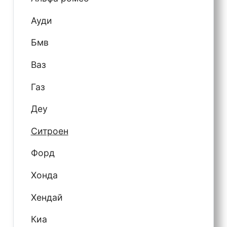
Ауди
Бмв
Ваз
Газ
Деу
Ситроен
Форд
Хонда
Хендай
Киа