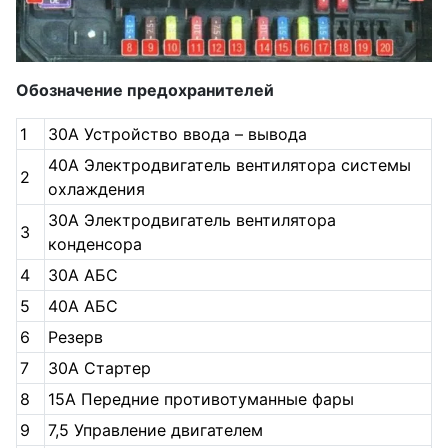
Обозначение предохранителей
1
30А Устройство ввода – вывода
40А Электродвигатель вентилятора системы
2
охлаждения
30А Электродвигатель вентилятора
3
конденсора
4
30А АБС
5
40А АБС
6
Резерв
7
30А Стартер
8
15А Передние противотуманные фары
9
7,5 Управление двигателем