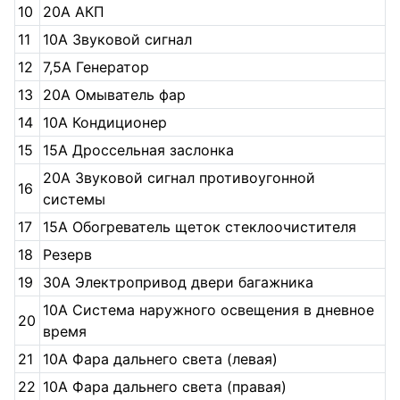
10
20А АКП
11
10А Звуковой сигнал
12
7,5А Генератор
13
20А Омыватель фар
14
10А Кондиционер
15
15А Дроссельная заслонка
20А Звуковой сигнал противоугонной
16
системы
17
15А Обогреватель щеток стеклоочистителя
18
Резерв
19
30А Электропривод двери багажника
10А Система наружного освещения в дневное
20
время
21
10А Фара дальнего света (левая)
22
10А Фара дальнего света (правая)