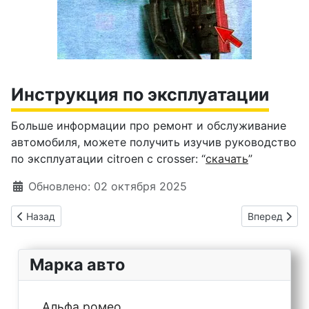
Инструкция по эксплуатации
Больше информации про ремонт и обслуживание
автомобиля, можете получить изучив руководство
по эксплуатации citroen c crosser: “
скачать
”
Информация о материале
Обновлено: 02 октября 2025
Предыдущий: Citroеn Berlingo предохранители и реле
Следующий: 
Назад
Вперед
Марка авто
Альфа ромео