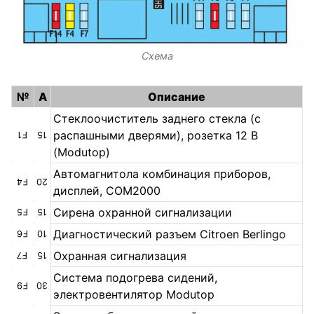
Схема
№
A
Описание
Стеклоочиститель заднего стекла (с
распашными дверями), розетка 12 В
F1
15
(Modutop)
Автомагнитола комбинация приборов,
F4
20
дисплей, СОМ2000
Сирена охранной сигнализации
F5
15
Диагностический разъем Citroen Berlingo
F6
10
Охранная сигнализация
F7
15
Система подогрева сидений,
F9
30
электровентилятор Modutop