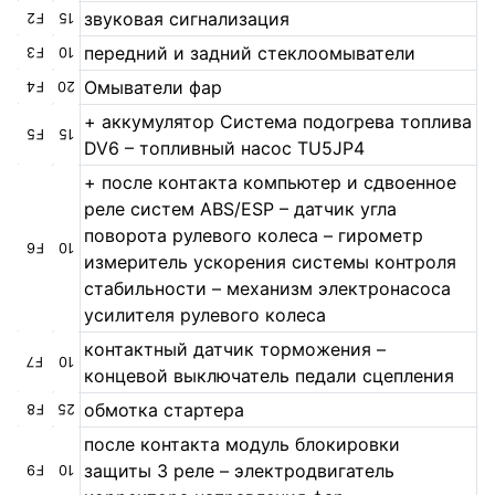
звуковая сигнализация
F2
15
передний и задний стеклоомыватели
F3
10
Омыватели фар
F4
20
+ аккумулятор Система подогрева топлива
F5
15
DV6 – топливный насос TU5JP4
+ после контакта компьютер и сдвоенное
реле систем ABS/ESP – датчик угла
поворота рулевого колеса – гирометр
F6
10
измеритель ускорения системы контроля
стабильности – механизм электронасоса
усилителя рулевого колеса
контактный датчик торможения –
F7
10
концевой выключатель педали сцепления
обмотка стартера
F8
25
после контакта модуль блокировки
защиты 3 реле – электродвигатель
F9
10