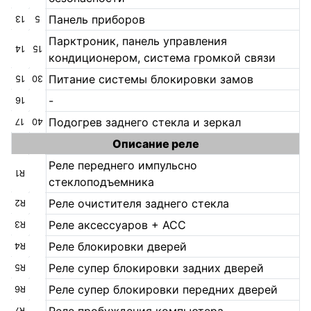
Панель приборов
13
5
Парктроник, панель управления
14
15
кондиционером, система громкой связи
Питание системы блокировки замов
15
30
-
16
Подогрев заднего стекла и зеркал
17
40
Описание реле
Реле переднего импульсно
R1
стеклоподъемника
Реле очистителя заднего стекла
R2
Реле аксессуаров + АСС
R3
Реле блокировки дверей
R4
Реле супер блокировки задних дверей
R5
Реле супер блокировки передних дверей
R6
R7