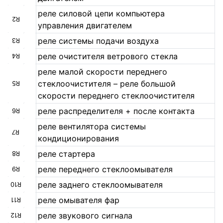
реле силовой цепи компьютера
R2
управления двигателем
реле системы подачи воздуха
R3
реле очистителя ветрового стекла
R4
реле малой скорости переднего
стеклоочистителя – реле большой
R5
скорости переднего стеклоочистителя
реле распределителя + после контакта
R6
реле вентилятора системы
R7
кондиционирования
реле стартера
R8
реле переднего стеклоомывателя
R9
реле заднего стеклоомывателя
R10
реле омывателя фар
R11
реле звукового сигнала
R12