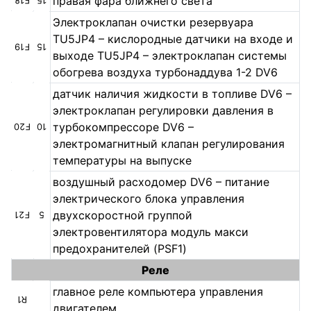
правая фара ближнего света
F18
15
Электроклапан очистки резервуара
TU5JP4 – кислородные датчики на входе и
F19
15
выходе TU5JP4 – электроклапан системы
обогрева воздуха турбонаддува 1-2 DV6
датчик наличия жидкости в топливе DV6 –
электроклапан регулировки давления в
турбокомпрессоре DV6 –
F20
10
электромагнитный клапан регулирования
температуры на выпуске
воздушный расходомер DV6 – питание
электрического блока управления
двухскоростной группой
F21
5
электровентилятора модуль макси
предохранителей (PSF1)
Реле
главное реле компьютера управления
R1
двигателем