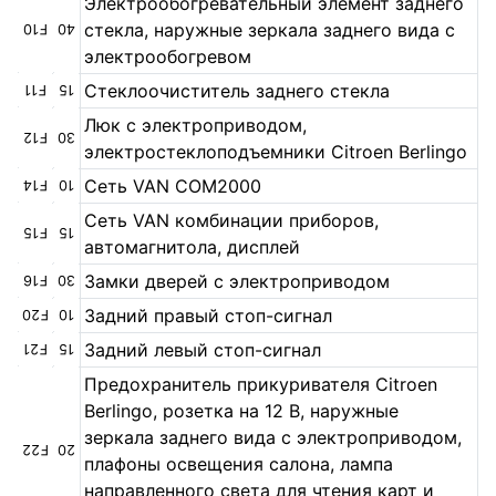
Электрообогревательный элемент заднего
стекла, наружные зеркала заднего вида с
F10
40
электрообогревом
Стеклоочиститель заднего стекла
F11
15
Люк с электроприводом,
F12
30
электростеклоподъемники Citroen Berlingo
Сеть VAN COM2000
F14
10
Сеть VAN комбинации приборов,
F15
15
автомагнитола, дисплей
Замки дверей с электроприводом
F16
30
Задний правый стоп-сигнал
F20
10
Задний левый стоп-сигнал
F21
15
Предохранитель прикуривателя Citroen
Berlingo, розетка на 12 В, наружные
зеркала заднего вида с электроприводом,
F22
20
плафоны освещения салона, лампа
направленного света для чтения карт и