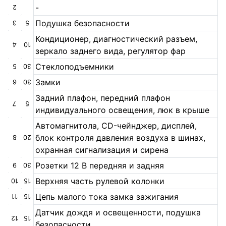
-
2
Подушка безопасности
3
5
Кондиционер, диагностический разъем,
4
10
зеркало заднего вида, регулятор фар
Стеклоподъемники
5
30
Замки
6
30
Задний плафон, передний плафон
7
5
индивидуального освещения, люк в крыше
Автомагнитола, CD-чейнджер, дисплей,
блок контроля давления воздуха в шинах,
8
20
охранная сигнализация и сирена
Розетки 12 В передняя и задняя
9
30
Верхняя часть рулевой колонки
10
15
Цепь малого тока замка зажигания
11
15
Датчик дождя и освещенности, подушка
12
15
безопасности