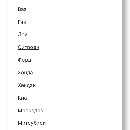
Ваз
Газ
Деу
Ситроен
Форд
Хонда
Хендай
Киа
Мерседес
Митсубиси