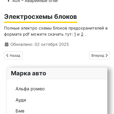
40А – Аварийные огни
Электросхемы блоков
Полные электро схемы блоков предохранителей в
формате pdf можете скачать тут:
1
и
2
.
Информация о материале
Обновлено: 02 октября 2025
Предыдущий: Предохранители Citroën SpaceTourer Jumpy 3G 
Следующий: C
Назад
Вперед
Марка авто
Альфа ромео
Ауди
Бмв