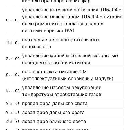
корректора направления фар
управление катушкой зажигания TU5JP4 –
управление инжектором TU5JP4 – питание
F10
30
электромагнитного клапана насоса
системы впрыска DV6
включение реле нагнетательного
F11
40
вентилятора
управление малой и большой скоростью
F12
30
переднего стеклоочистителя
после контакта питание СМ
F13
40
(интеллектуальный сервисный модуль)
управление насосом рекуперации
F14
30
температуры отработавших газов
правая фара дальнего света
F15
10
левая фара дальнего света
F16
10
левая фара ближнего света
F17
15