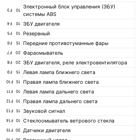
Электронный блок управления (ЭБУ)
F3
10
системы ABS
ЭБУ двигателя
F4
10
Резервный
F5
10
Передние противотуманные фары
F6
15
Фараомыватель
F7
20
ЭБУ двигателя, реле электровентилятора
F8
20
Левая лампа ближнего света
F9
15
Правая лампа ближнего света
F10
15
Левая лампа дальнего света
F11
10
Правая лампа дальнего света
F12
10
Звуковой сигнал
F13
15
Стеклоомыватель ветрового стекла
F14
10
Датчики двигателя
F15
30
F16
30