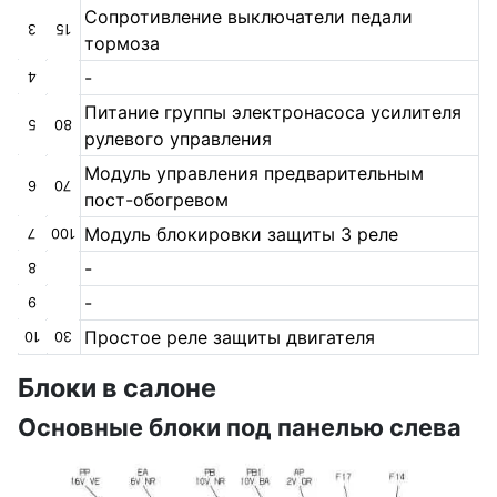
Сопротивление выключатели педали
3
15
тормоза
-
4
Питание группы электронасоса усилителя
5
80
рулевого управления
Модуль управления предварительным
6
70
пост-обогревом
Модуль блокировки защиты 3 реле
7
100
-
8
-
9
Простое реле защиты двигателя
10
30
Блоки в салоне
Основные блоки под панелью слева