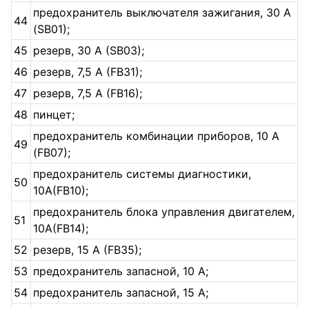
предохранитель выключателя зажигания, 30 A
44
(SB01);
45
резерв, 30 A (SB03);
46
резерв, 7,5 A (FB31);
47
резерв, 7,5 A (FB16);
48
пинцет;
предохранитель комбинации приборов, 10 A
49
(FB07);
предохранитель системы диагностики,
50
10A(FB10);
предохранитель блока управления двигателем,
51
10A(FB14);
52
резерв, 15 A (FB35);
53
предохранитель запасной, 10 А;
54
предохранитель запасной, 15 А;