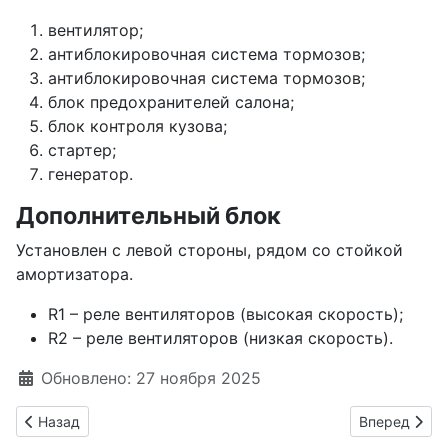
вентилятор;
антиблокировочная система тормозов;
антиблокировочная система тормозов;
блок предохранителей салона;
блок контроля кузова;
стартер;
генератор.
Дополнительный блок
Установлен с левой стороны, рядом со стойкой
амортизатора.
R1 – реле вентиляторов (высокая скорость);
R2 – реле вентиляторов (низкая скорость).
Информация о материале
Обновлено: 27 ноября 2025
Предыдущий: Chery Amulet A15 предохранители и реле
Следующий: 
Назад
Вперед