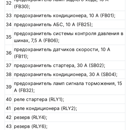
32
(FB30);
33
предохранитель кондиционера, 10 A (FB01);
34
предохранитель АБС, 10 A (FB25);
предохранитель системы контроля давления в
35
шинах, 7,5 A (FB06);
предохранитель датчиков скорости, 10 A
36
(FB11);
37
предохранитель стар­тера, 30 A (SB02);
38
предохранитель кондиционера, 30 A (SB04);
предохранитель ламп сигнала торможения, 15
39
A (FB32);
40
реле стартера (RLY1);
41
реле кондиционера (RLY2);
42
резерв (RLY4);
43
резерв (RLY6);