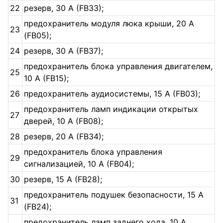
22
резерв, 30 A (FB33);
предохранитель модуля люка крыши, 20 A
23
(FB05);
24
резерв, 30 A (FB37);
предохранитель блока управления двигателем,
25
10 A (FB15);
26
предохранитель аудиосистемы, 15 A (FB03);
предохранитель ламп индикации открытых
27
дверей, 10 A (FB08);
28
резерв, 20 A (FB34);
предохранитель блока управления
29
сигнализацией, 10 A (FB04);
30
резерв, 15 A (FB28);
предохранитель подушек безопасности, 15 A
31
(FB24);
предохранитель ламп заднего хода, 10 A