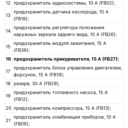
12
предохранитель аудиосистемы, 10 A (FB02);
предохранитель датчика кислорода, 10 A
13
(FB18);
предохранитель регулятора положения
14
наружных зеркала заднего вида, 10 A (FB26);
предохранитель модуля зажигания, 15 A
15
(FB36);
16
предохранитель прикуривателя, 15 A (FB27);
предохранитель блока управления двигателем,
17
форсунок, 15 A (FB19);
18
резерв, 30 A (FB29);
предохранитель топливного насоса, 15 A
19
(FB12);
20
предохранитель компрессора, 15 A (FB13);
предохранитель комбинации приборов, 10 A
21
(FB09);