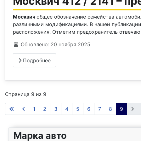
Москвич 412 / 2141 – п
Москвич
общее обозначение семейства автомоби
различными модификациями. В нашей публикаци
расположения. Отметим предохранитель отвечаю
Информация о материале
Обновлено: 20 ноября 2025
Подробнее
Страница 9 из 9
1
2
3
4
5
6
7
8
9
Марка авто