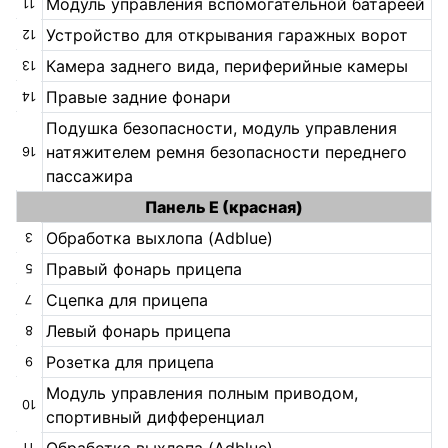
Модуль управления вспомогательной батареей
11
Устройство для открывания гаражных ворот
12
Камера заднего вида, периферийные камеры
13
Правые задние фонари
14
Подушка безопасности, модуль управления
натяжителем ремня безопасности переднего
16
пассажира
Панель E (красная)
Обработка выхлопа (Adblue)
3
Правый фонарь прицепа
5
Сцепка для прицепа
7
Левый фонарь прицепа
8
Розетка для прицепа
9
Модуль управления полным приводом,
10
спортивный дифференциал
11