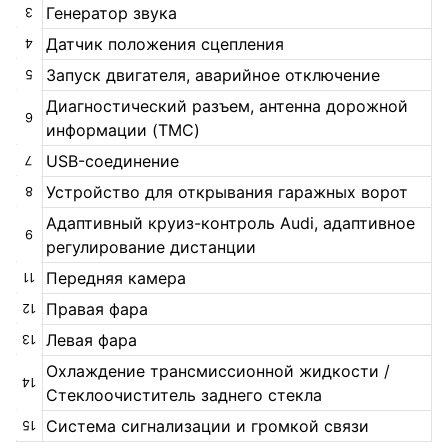
Генератор звука
3
Датчик положения сцепления
4
Запуск двигателя, аварийное отключение
5
Диагностический разъем, антенна дорожной
6
информации (TMC)
USB-соединение
7
Устройство для открывания гаражных ворот
8
Адаптивный круиз-контроль Audi, адаптивное
9
регулирование дистанции
Передняя камера
11
Правая фара
12
Левая фара
13
Охлаждение трансмиссионной жидкости /
14
Стеклоочиститель заднего стекла
Система сигнализации и громкой связи
15