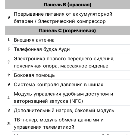
Панель B (красная)
Прерывание питания от аккумуляторной
6
батареи / Электрический компрессор
Панель С (коричневая)
Внешняя антенна
1
Телефонная будка Ауди
2
Электроника правого переднего сиденья,
3
поясничная опора, массажное сиденье
Боковая помощь
4
Система контроля давления в шинах
6
Модуль управления удобным доступом и
7
авторизацией запуска (NFC)
Дополнительный нагрев, баковый модуль
8
ТВ-тюнер, модуль обмена данными и
10
управления телематикой