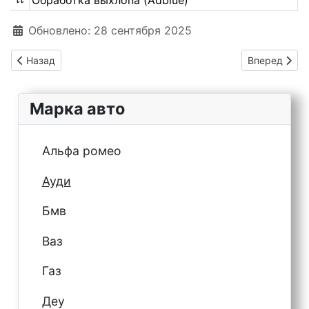
Обработка выхлопа (Adblue)
Информация о материале
Обновлено: 28 сентября 2025
Предыдущий: Предохранители Audi A5 F5 S5 (2017 – 2024)
Следующий: П
Назад
Вперед
Марка авто
Альфа ромео
Ауди
Бмв
Ваз
Газ
Деу