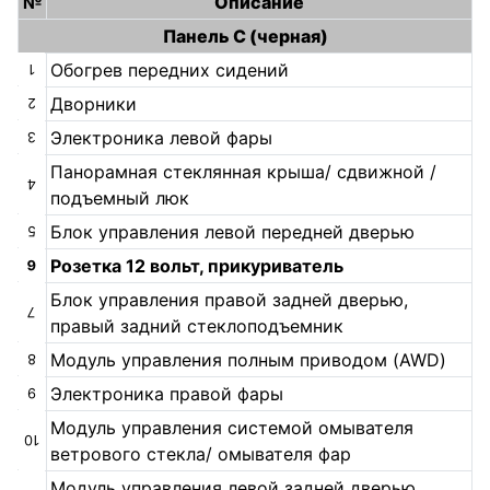
№
Описание
Панель С (черная)
Обогрев передних сидений
1
Дворники
2
Электроника левой фары
3
Панорамная стеклянная крыша/ сдвижной /
4
подъемный люк
Блок управления левой передней дверью
5
Розетка 12 вольт, прикуриватель
6
Блок управления правой задней дверью,
7
правый задний стеклоподъемник
Модуль управления полным приводом (AWD)
8
Электроника правой фары
9
Модуль управления системой омывателя
10
ветрового стекла/ омывателя фар
Модуль управления левой задней дверью,